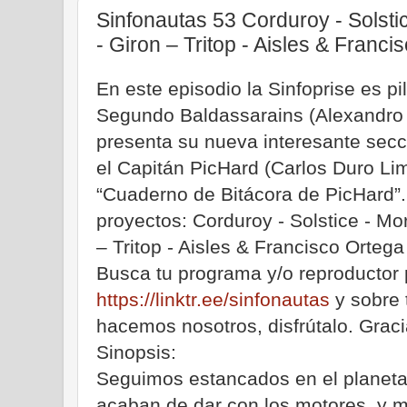
Sinfonautas 53 Corduroy - Solsti
- Giron – Tritop - Aisles & Franc
En este episodio la Sinfoprise es 
Segundo Baldassarains (Alexandro 
presenta su nueva interesante secc
el Capitán PicHard (Carlos Duro Lim
“Cuaderno de Bitácora de PicHard”
proyectos: Corduroy - Solstice - Mo
– Tritop - Aisles & Francisco Ortega
Busca tu programa y/o reproductor 
https://linktr.ee/sinfonautas
y sobre 
hacemos nosotros, disfrútalo. Graci
Sinopsis:
Seguimos estancados en el planeta 
acaban de dar con los motores, y m