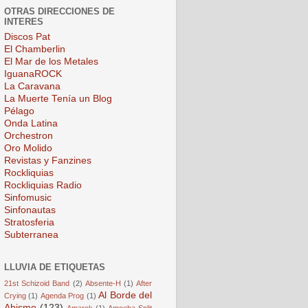
OTRAS DIRECCIONES DE
INTERES
Discos Pat
El Chamberlin
El Mar de los Metales
IguanaROCK
La Caravana
La Muerte Tenía un Blog
Pélago
Onda Latina
Orchestron
Oro Molido
Revistas y Fanzines
Rockliquias
Rockliquias Radio
Sinfomusic
Sinfonautas
Stratosferia
Subterranea
LLUVIA DE ETIQUETAS
21st Schizoid Band
(2)
Absente-H
(1)
After
Al Borde del
Crying
(1)
Agenda Prog
(1)
Abismo
(123)
Amarok
(1)
Amoeba Split