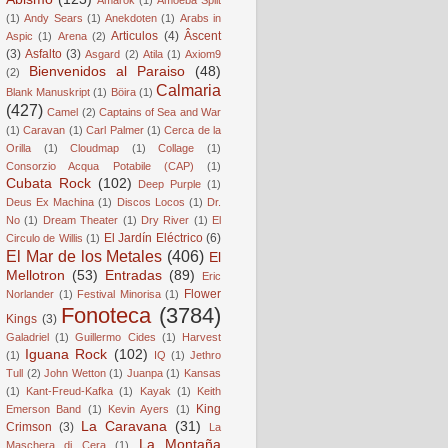
(1)
Andy Sears
(1)
Anekdoten
(1)
Arabs in
Articulos
(4)
Âscent
Aspic
(1)
Arena
(2)
(3)
Asfalto
(3)
Asgard
(2)
Atila
(1)
Axiom9
Bienvenidos al Paraiso
(48)
(2)
Calmaria
Blank Manuskript
(1)
Böira
(1)
(427)
Camel
(2)
Captains of Sea and War
(1)
Caravan
(1)
Carl Palmer
(1)
Cerca de la
Orilla
(1)
Cloudmap
(1)
Collage
(1)
Consorzio Acqua Potabile (CAP)
(1)
Cubata Rock
(102)
Deep Purple
(1)
Deus Ex Machina
(1)
Discos Locos
(1)
Dr.
No
(1)
Dream Theater
(1)
Dry River
(1)
El
El Jardín Eléctrico
(6)
Circulo de Willis
(1)
El Mar de los Metales
(406)
El
Mellotron
(53)
Entradas
(89)
Eric
Flower
Norlander
(1)
Festival Minorisa
(1)
Fonoteca
(3784)
Kings
(3)
Galadriel
(1)
Guillermo Cides
(1)
Harvest
Iguana Rock
(102)
(1)
IQ
(1)
Jethro
Tull
(2)
John Wetton
(1)
Juanpa
(1)
Kansas
(1)
Kant-Freud-Kafka
(1)
Kayak
(1)
Keith
King
Emerson Band
(1)
Kevin Ayers
(1)
La Caravana
(31)
Crimson
(3)
La
La Montaña
Maschera di Cera
(1)