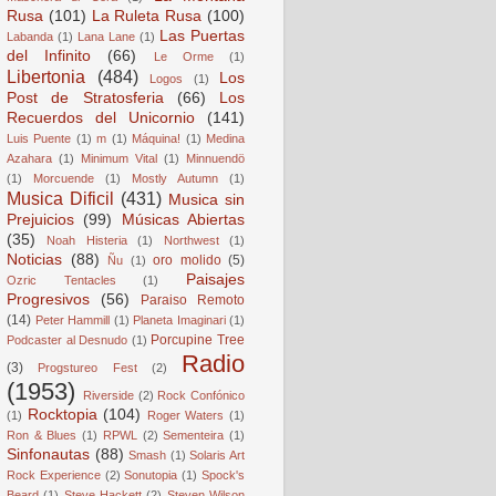
Rusa
(101)
La Ruleta Rusa
(100)
Las Puertas
Labanda
(1)
Lana Lane
(1)
del Infinito
(66)
Le Orme
(1)
Libertonia
(484)
Los
Logos
(1)
Post de Stratosferia
(66)
Los
Recuerdos del Unicornio
(141)
Luis Puente
(1)
m
(1)
Máquina!
(1)
Medina
Azahara
(1)
Minimum Vital
(1)
Minnuendö
(1)
Morcuende
(1)
Mostly Autumn
(1)
Musica Dificil
(431)
Musica sin
Prejuicios
(99)
Músicas Abiertas
(35)
Noah Histeria
(1)
Northwest
(1)
Noticias
(88)
oro molido
(5)
Ñu
(1)
Paisajes
Ozric Tentacles
(1)
Progresivos
(56)
Paraiso Remoto
(14)
Peter Hammill
(1)
Planeta Imaginari
(1)
Porcupine Tree
Podcaster al Desnudo
(1)
Radio
(3)
Progstureo Fest
(2)
(1953)
Riverside
(2)
Rock Confónico
Rocktopia
(104)
(1)
Roger Waters
(1)
Ron & Blues
(1)
RPWL
(2)
Sementeira
(1)
Sinfonautas
(88)
Smash
(1)
Solaris Art
Rock Experience
(2)
Sonutopia
(1)
Spock's
Beard
(1)
Steve Hackett
(2)
Steven Wilson