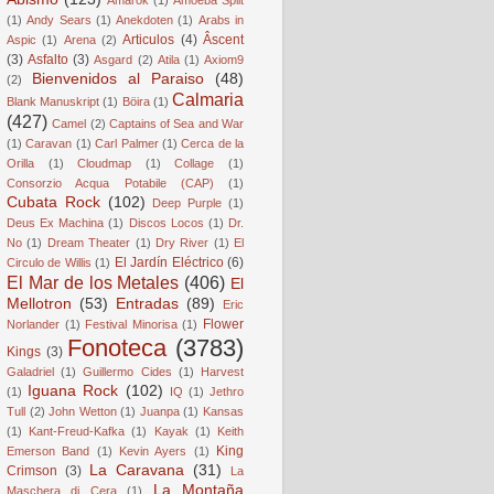
(1)
Andy Sears
(1)
Anekdoten
(1)
Arabs in
Articulos
(4)
Âscent
Aspic
(1)
Arena
(2)
(3)
Asfalto
(3)
Asgard
(2)
Atila
(1)
Axiom9
Bienvenidos al Paraiso
(48)
(2)
Calmaria
Blank Manuskript
(1)
Böira
(1)
(427)
Camel
(2)
Captains of Sea and War
(1)
Caravan
(1)
Carl Palmer
(1)
Cerca de la
Orilla
(1)
Cloudmap
(1)
Collage
(1)
Consorzio Acqua Potabile (CAP)
(1)
Cubata Rock
(102)
Deep Purple
(1)
Deus Ex Machina
(1)
Discos Locos
(1)
Dr.
No
(1)
Dream Theater
(1)
Dry River
(1)
El
El Jardín Eléctrico
(6)
Circulo de Willis
(1)
El Mar de los Metales
(406)
El
Mellotron
(53)
Entradas
(89)
Eric
Flower
Norlander
(1)
Festival Minorisa
(1)
Fonoteca
(3783)
Kings
(3)
Galadriel
(1)
Guillermo Cides
(1)
Harvest
Iguana Rock
(102)
(1)
IQ
(1)
Jethro
Tull
(2)
John Wetton
(1)
Juanpa
(1)
Kansas
(1)
Kant-Freud-Kafka
(1)
Kayak
(1)
Keith
King
Emerson Band
(1)
Kevin Ayers
(1)
La Caravana
(31)
Crimson
(3)
La
La Montaña
Maschera di Cera
(1)