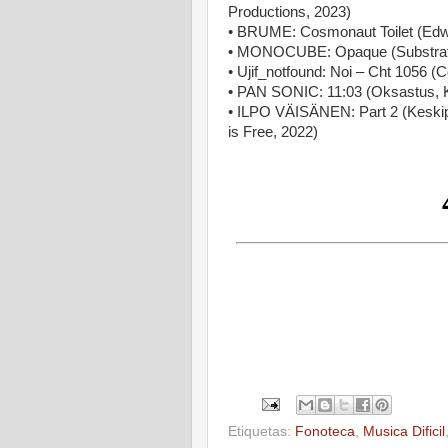
Productions, 2023)
• BRUME: Cosmonaut Toilet (Edwa
• MONOCUBE: Opaque (Substratu
• Ujif_notfound: Noi – Cht 1056 (
• PAN SONIC: 11:03 (Oksastus, K
• ILPO VÄISÄNEN: Part 2 (Keskipä
is Free, 2022)
Etiquetas:
Fonoteca
,
Musica Dificil