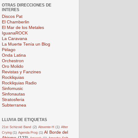
OTRAS DIRECCIONES DE
INTERES
Discos Pat
El Chamberlin
El Mar de los Metales
IguanaROCK
La Caravana
La Muerte Tenía un Blog
Pélago
Onda Latina
Orchestron
Oro Molido
Revistas y Fanzines
Rockliquias
Rockliquias Radio
Sinfomusic
Sinfonautas
Stratosferia
Subterranea
LLUVIA DE ETIQUETAS
21st Schizoid Band
(2)
Absente-H
(1)
After
Al Borde del
Crying
(1)
Agenda Prog
(1)
Abismo
(123)
Amarok
(1)
Amoeba Split