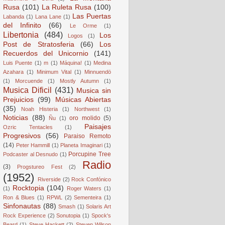
Rusa
(101)
La Ruleta Rusa
(100)
Las Puertas
Labanda
(1)
Lana Lane
(1)
del Infinito
(66)
Le Orme
(1)
Libertonia
(484)
Los
Logos
(1)
Post de Stratosferia
(66)
Los
Recuerdos del Unicornio
(141)
Luis Puente
(1)
m
(1)
Máquina!
(1)
Medina
Azahara
(1)
Minimum Vital
(1)
Minnuendö
(1)
Morcuende
(1)
Mostly Autumn
(1)
Musica Dificil
(431)
Musica sin
Prejuicios
(99)
Músicas Abiertas
(35)
Noah Histeria
(1)
Northwest
(1)
Noticias
(88)
oro molido
(5)
Ñu
(1)
Paisajes
Ozric Tentacles
(1)
Progresivos
(56)
Paraiso Remoto
(14)
Peter Hammill
(1)
Planeta Imaginari
(1)
Porcupine Tree
Podcaster al Desnudo
(1)
Radio
(3)
Progstureo Fest
(2)
(1952)
Riverside
(2)
Rock Confónico
Rocktopia
(104)
(1)
Roger Waters
(1)
Ron & Blues
(1)
RPWL
(2)
Sementeira
(1)
Sinfonautas
(88)
Smash
(1)
Solaris Art
Rock Experience
(2)
Sonutopia
(1)
Spock's
Beard
(1)
Steve Hackett
(2)
Steven Wilson