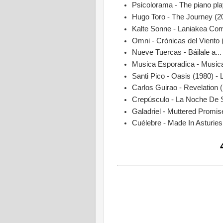
Psicolorama - The piano pla
Hugo Toro - The Journey (2
Kalte Sonne - Laniakea Com
Omni - Crónicas del Viento 
Nueve Tuercas - Báilale a..
Musica Esporadica - Musica
Santi Pico - Oasis (1980) - 
Carlos Guirao - Revelation 
Crepúsculo - La Noche De S
Galadriel - Muttered Promis
Cuélebre - Made In Asturies