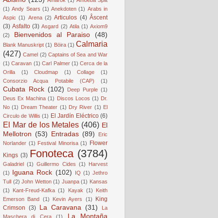
(1)
Andy Sears
(1)
Anekdoten
(1)
Arabs in
Articulos
(4)
Âscent
Aspic
(1)
Arena
(2)
(3)
Asfalto
(3)
Asgard
(2)
Atila
(1)
Axiom9
Bienvenidos al Paraiso
(48)
(2)
Calmaria
Blank Manuskript
(1)
Böira
(1)
(427)
Camel
(2)
Captains of Sea and War
(1)
Caravan
(1)
Carl Palmer
(1)
Cerca de la
Orilla
(1)
Cloudmap
(1)
Collage
(1)
Consorzio Acqua Potabile (CAP)
(1)
Cubata Rock
(102)
Deep Purple
(1)
Deus Ex Machina
(1)
Discos Locos
(1)
Dr.
No
(1)
Dream Theater
(1)
Dry River
(1)
El
El Jardín Eléctrico
(6)
Circulo de Willis
(1)
El Mar de los Metales
(406)
El
Mellotron
(53)
Entradas
(89)
Eric
Flower
Norlander
(1)
Festival Minorisa
(1)
Fonoteca
(3784)
Kings
(3)
Galadriel
(1)
Guillermo Cides
(1)
Harvest
Iguana Rock
(102)
(1)
IQ
(1)
Jethro
Tull
(2)
John Wetton
(1)
Juanpa
(1)
Kansas
(1)
Kant-Freud-Kafka
(1)
Kayak
(1)
Keith
King
Emerson Band
(1)
Kevin Ayers
(1)
La Caravana
(31)
Crimson
(3)
La
La Montaña
Maschera di Cera
(1)