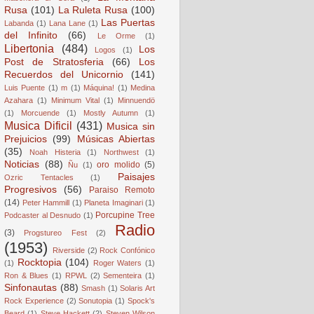
Rusa
(101)
La Ruleta Rusa
(100)
Las Puertas
Labanda
(1)
Lana Lane
(1)
del Infinito
(66)
Le Orme
(1)
Libertonia
(484)
Los
Logos
(1)
Post de Stratosferia
(66)
Los
Recuerdos del Unicornio
(141)
Luis Puente
(1)
m
(1)
Máquina!
(1)
Medina
Azahara
(1)
Minimum Vital
(1)
Minnuendö
(1)
Morcuende
(1)
Mostly Autumn
(1)
Musica Dificil
(431)
Musica sin
Prejuicios
(99)
Músicas Abiertas
(35)
Noah Histeria
(1)
Northwest
(1)
Noticias
(88)
oro molido
(5)
Ñu
(1)
Paisajes
Ozric Tentacles
(1)
Progresivos
(56)
Paraiso Remoto
(14)
Peter Hammill
(1)
Planeta Imaginari
(1)
Porcupine Tree
Podcaster al Desnudo
(1)
Radio
(3)
Progstureo Fest
(2)
(1953)
Riverside
(2)
Rock Confónico
Rocktopia
(104)
(1)
Roger Waters
(1)
Ron & Blues
(1)
RPWL
(2)
Sementeira
(1)
Sinfonautas
(88)
Smash
(1)
Solaris Art
Rock Experience
(2)
Sonutopia
(1)
Spock's
Beard
(1)
Steve Hackett
(2)
Steven Wilson