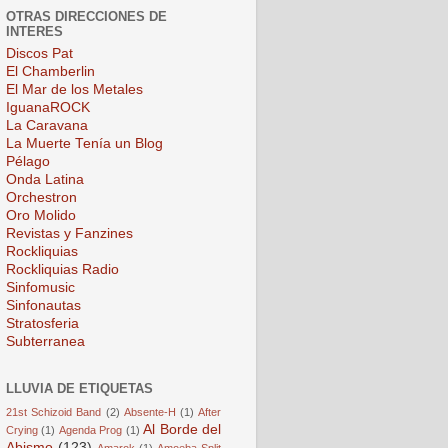
OTRAS DIRECCIONES DE
INTERES
Discos Pat
El Chamberlin
El Mar de los Metales
IguanaROCK
La Caravana
La Muerte Tenía un Blog
Pélago
Onda Latina
Orchestron
Oro Molido
Revistas y Fanzines
Rockliquias
Rockliquias Radio
Sinfomusic
Sinfonautas
Stratosferia
Subterranea
LLUVIA DE ETIQUETAS
21st Schizoid Band
(2)
Absente-H
(1)
After
Al Borde del
Crying
(1)
Agenda Prog
(1)
Abismo
(123)
Amarok
(1)
Amoeba Split