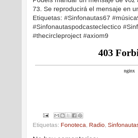
73. Se reproducirá el mensaje en u
Etiquetas: #Sinfonautas67 #música
#Sinfonautaspodcasteclectico #Sin
#thecircleproject #axiom9
Etiquetas:
Fonoteca
,
Radio
,
Sinfonauta