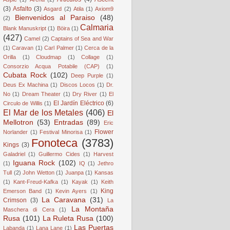
(3)
Asfalto
(3)
Asgard
(2)
Atila
(1)
Axiom9
Bienvenidos al Paraiso
(48)
(2)
Calmaria
Blank Manuskript
(1)
Böira
(1)
(427)
Camel
(2)
Captains of Sea and War
(1)
Caravan
(1)
Carl Palmer
(1)
Cerca de la
Orilla
(1)
Cloudmap
(1)
Collage
(1)
Consorzio Acqua Potabile (CAP)
(1)
Cubata Rock
(102)
Deep Purple
(1)
Deus Ex Machina
(1)
Discos Locos
(1)
Dr.
No
(1)
Dream Theater
(1)
Dry River
(1)
El
El Jardín Eléctrico
(6)
Circulo de Willis
(1)
El Mar de los Metales
(406)
El
Mellotron
(53)
Entradas
(89)
Eric
Flower
Norlander
(1)
Festival Minorisa
(1)
Fonoteca
(3783)
Kings
(3)
Galadriel
(1)
Guillermo Cides
(1)
Harvest
Iguana Rock
(102)
(1)
IQ
(1)
Jethro
Tull
(2)
John Wetton
(1)
Juanpa
(1)
Kansas
(1)
Kant-Freud-Kafka
(1)
Kayak
(1)
Keith
King
Emerson Band
(1)
Kevin Ayers
(1)
La Caravana
(31)
Crimson
(3)
La
La Montaña
Maschera di Cera
(1)
Rusa
(101)
La Ruleta Rusa
(100)
Las Puertas
Labanda
(1)
Lana Lane
(1)