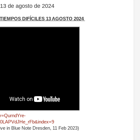
13 de agosto de 2024
 TIEMPOS DIFÍCILES 13 AGOSTO 2024
?v=QurndYre-
r_0LAPVdJHe_rFb&index=9
e in Blue Note Dresden, 11 Feb 2023)