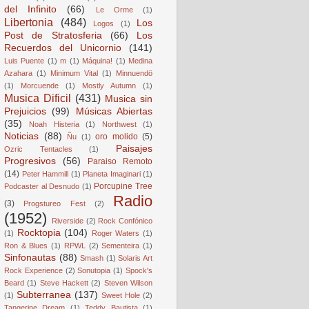
del Infinito
(66)
Le Orme
(1)
Libertonia
(484)
Los
Logos
(1)
Post de Stratosferia
(66)
Los
Recuerdos del Unicornio
(141)
Luis Puente
(1)
m
(1)
Máquina!
(1)
Medina
Azahara
(1)
Minimum Vital
(1)
Minnuendö
(1)
Morcuende
(1)
Mostly Autumn
(1)
Musica Dificil
(431)
Musica sin
Prejuicios
(99)
Músicas Abiertas
(35)
Noah Histeria
(1)
Northwest
(1)
Noticias
(88)
oro molido
(5)
Ñu
(1)
Paisajes
Ozric Tentacles
(1)
Progresivos
(56)
Paraiso Remoto
(14)
Peter Hammill
(1)
Planeta Imaginari
(1)
Porcupine Tree
Podcaster al Desnudo
(1)
Radio
(3)
Progstureo Fest
(2)
(1952)
Riverside
(2)
Rock Confónico
Rocktopia
(104)
(1)
Roger Waters
(1)
Ron & Blues
(1)
RPWL
(2)
Sementeira
(1)
Sinfonautas
(88)
Smash
(1)
Solaris Art
Rock Experience
(2)
Sonutopia
(1)
Spock's
Beard
(1)
Steve Hackett
(2)
Steven Wilson
Subterranea
(137)
(1)
Sweet Hole
(2)
Tangerine Dream
(1)
Teddy Bautista
(1)