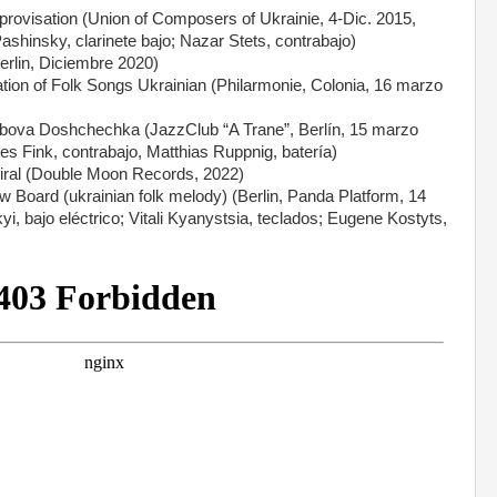
visation (Union of Composers of Ukrainie, 4-Dic. 2015,
 Pashinsky, clarinete bajo; Nazar Stets, contrabajo)
rlin, Diciembre 2020)
ion of Folk Songs Ukrainian (Philarmonie, Colonia, 16 marzo
ova Doshchechka (JazzClub “A Trane”, Berlín, 15 marzo
es Fink, contrabajo, Matthias Ruppnig, batería)
al (Double Moon Records, 2022)
oard (ukrainian folk melody) (Berlin, Panda Platform, 14
i, bajo eléctrico; Vitali Kyanystsia, teclados; Eugene Kostyts,