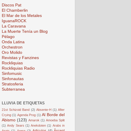
Discos Pat
El Chamberlin
El Mar de los Metales
IguanaROCK
La Caravana
La Muerte Tenía un Blog
Pélago
Onda Latina
Orchestron
Oro Molido
Revistas y Fanzines
Rockliquias
Rockliquias Radio
Sinfomusic
Sinfonautas
Stratosferia
Subterranea
LLUVIA DE ETIQUETAS
21st Schizoid Band
(2)
Absente-H
(1)
After
Al Borde del
Crying
(1)
Agenda Prog
(1)
Abismo
(123)
Amarok
(1)
Amoeba Split
(1)
Andy Sears
(1)
Anekdoten
(1)
Arabs in
Articulos
(4)
Âscent
Aspic
(1)
Arena
(2)