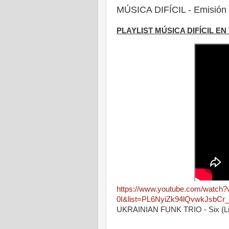
MÚSICA DIFÍCIL - Emisión 
PLAYLIST MÚSICA DIFÍCIL EN
https://www.youtube.com/watch
0I&list=PL6NyiZk94lQvwkJsbC
UKRAINIAN FUNK TRIO - Six (Liv