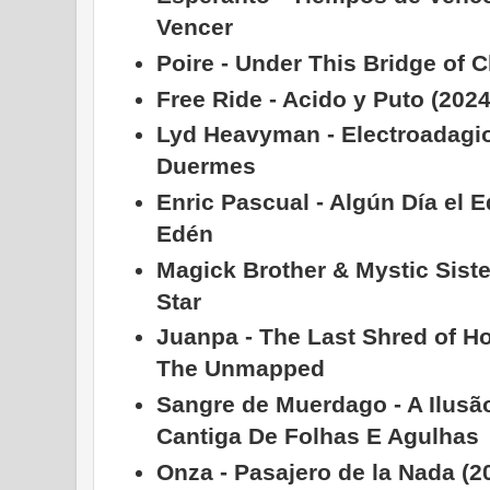
Vencer
Poire - Under This Bridge of 
Free Ride - Acido y Puto (202
Lyd Heavyman - Electroadagio
Duermes
Enric Pascual - Algún Día el E
Edén
Magick Brother & Mystic Sister 
Star
Juanpa - The Last Shred of Ho
The Unmapped
Sangre de Muerdago - A Ilus​ã​
Cantiga De Folhas E Agulhas
Onza - Pasajero de la Nada (2