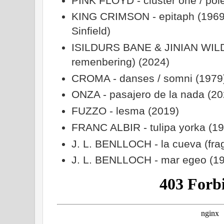
PINK FLOYD - cluster one / pol
KING CRIMSON - epitaph (1969)
Sinfield)
ISILDURS BANE & JINIAN WILDE 
remenbering) (2024)
CROMA - danses / somni (1979
ONZA - pasajero de la nada (20
FUZZO - lesma (2019)
FRANC ALBIR - tulipa yorka (1
J. L. BENLLOCH - la cueva (fra
J. L. BENLLOCH - mar egeo (1