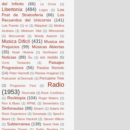
del Infinito
(66)
Le Orme
(1)
Libertonia
(484)
Los
Logos
(1)
Post de Stratosferia
(66)
Los
Recuerdos del Unicornio
(141)
Luis Puente
(1)
m
(1)
Máquina!
(1)
Medina
Azahara
(1)
Minimum Vital
(1)
Minnuendö
(1)
Morcuende
(1)
Mostly Autumn
(1)
Musica Dificil
(431)
Musica sin
Prejuicios
(99)
Músicas Abiertas
(35)
Noah Histeria
(1)
Northwest
(1)
Noticias
(88)
oro molido
(5)
Ñu
(1)
Paisajes
Ozric Tentacles
(1)
Progresivos
(56)
Paraiso Remoto
(14)
Peter Hammill
(1)
Planeta Imaginari
(1)
Porcupine Tree
Podcaster al Desnudo
(1)
Radio
(3)
Progstureo Fest
(2)
(1953)
Riverside
(2)
Rock Confónico
Rocktopia
(104)
(1)
Roger Waters
(1)
Ron & Blues
(1)
RPWL
(2)
Sementeira
(1)
Sinfonautas
(88)
Smash
(1)
Solaris Art
Rock Experience
(2)
Sonutopia
(1)
Spock's
Beard
(1)
Steve Hackett
(2)
Steven Wilson
Subterranea
(138)
(1)
Sweet Hole
(2)
Tangerine Dream
(1)
Teddy Bautista
(1)