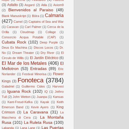
(3)
Asfalto
(3)
Asgard
(2)
Atila
(1)
Axiom9
Bienvenidos al Paraiso
(48)
(2)
Calmaria
Blank Manuskript
(1)
Böira
(1)
(427)
Camel
(2)
Captains of Sea and War
(1)
Caravan
(1)
Carl Palmer
(1)
Cerca de la
Orilla
(1)
Cloudmap
(1)
Collage
(1)
Consorzio Acqua Potabile (CAP)
(1)
Cubata Rock
(102)
Deep Purple
(1)
Deus Ex Machina
(1)
Discos Locos
(1)
Dr.
No
(1)
Dream Theater
(1)
Dry River
(1)
El
El Jardín Eléctrico
(6)
Circulo de Willis
(1)
El Mar de los Metales
(406)
El
Mellotron
(53)
Entradas
(89)
Eric
Flower
Norlander
(1)
Festival Minorisa
(1)
Fonoteca
(3784)
Kings
(3)
Galadriel
(1)
Guillermo Cides
(1)
Harvest
Iguana Rock
(102)
(1)
IQ
(1)
Jethro
Tull
(2)
John Wetton
(1)
Juanpa
(1)
Kansas
(1)
Kant-Freud-Kafka
(1)
Kayak
(1)
Keith
King
Emerson Band
(1)
Kevin Ayers
(1)
La Caravana
(31)
Crimson
(3)
La
La Montaña
Maschera di Cera
(1)
Rusa
(101)
La Ruleta Rusa
(100)
Las Puertas
Labanda
(1)
Lana Lane
(1)