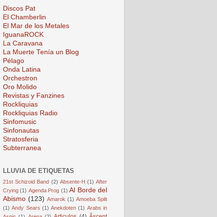
Discos Pat
El Chamberlin
El Mar de los Metales
IguanaROCK
La Caravana
La Muerte Tenía un Blog
Pélago
Onda Latina
Orchestron
Oro Molido
Revistas y Fanzines
Rockliquias
Rockliquias Radio
Sinfomusic
Sinfonautas
Stratosferia
Subterranea
LLUVIA DE ETIQUETAS
21st Schizoid Band
(2)
Absente-H
(1)
After
Al Borde del
Crying
(1)
Agenda Prog
(1)
Abismo
(123)
Amarok
(1)
Amoeba Split
(1)
Andy Sears
(1)
Anekdoten
(1)
Arabs in
Articulos
(4)
Âscent
Aspic
(1)
Arena
(2)