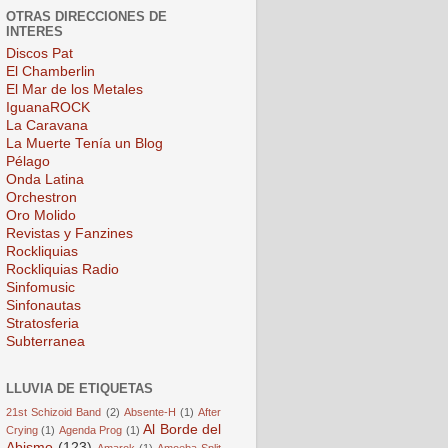
OTRAS DIRECCIONES DE
INTERES
Discos Pat
El Chamberlin
El Mar de los Metales
IguanaROCK
La Caravana
La Muerte Tenía un Blog
Pélago
Onda Latina
Orchestron
Oro Molido
Revistas y Fanzines
Rockliquias
Rockliquias Radio
Sinfomusic
Sinfonautas
Stratosferia
Subterranea
LLUVIA DE ETIQUETAS
21st Schizoid Band
(2)
Absente-H
(1)
After
Al Borde del
Crying
(1)
Agenda Prog
(1)
Abismo
(123)
Amarok
(1)
Amoeba Split