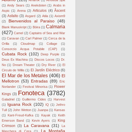
(1)
Andy Sears
(1)
Anekdoten
(1)
Arabs in
Articulos
(4)
Âscent
Aspic
(1)
Arena
(2)
(3)
Asfalto
(3)
Asgard
(2)
Atila
(1)
Axiom9
Bienvenidos al Paraiso
(48)
(2)
Calmaria
Blank Manuskript
(1)
Böira
(1)
(427)
Camel
(2)
Captains of Sea and War
(1)
Caravan
(1)
Carl Palmer
(1)
Cerca de la
Orilla
(1)
Cloudmap
(1)
Collage
(1)
Consorzio Acqua Potabile (CAP)
(1)
Cubata Rock
(102)
Deep Purple
(1)
Deus Ex Machina
(1)
Discos Locos
(1)
Dr.
No
(1)
Dream Theater
(1)
Dry River
(1)
El
El Jardín Eléctrico
(6)
Circulo de Willis
(1)
El Mar de los Metales
(406)
El
Mellotron
(53)
Entradas
(89)
Eric
Flower
Norlander
(1)
Festival Minorisa
(1)
Fonoteca
(3782)
Kings
(3)
Galadriel
(1)
Guillermo Cides
(1)
Harvest
Iguana Rock
(102)
(1)
IQ
(1)
Jethro
Tull
(2)
John Wetton
(1)
Juanpa
(1)
Kansas
(1)
Kant-Freud-Kafka
(1)
Kayak
(1)
Keith
King
Emerson Band
(1)
Kevin Ayers
(1)
La Caravana
(31)
Crimson
(3)
La
La Montaña
Maschera di Cera
(1)