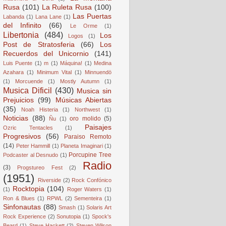
Rusa
(101)
La Ruleta Rusa
(100)
Las Puertas
Labanda
(1)
Lana Lane
(1)
del Infinito
(66)
Le Orme
(1)
Libertonia
(484)
Los
Logos
(1)
Post de Stratosferia
(66)
Los
Recuerdos del Unicornio
(141)
Luis Puente
(1)
m
(1)
Máquina!
(1)
Medina
Azahara
(1)
Minimum Vital
(1)
Minnuendö
(1)
Morcuende
(1)
Mostly Autumn
(1)
Musica Dificil
(430)
Musica sin
Prejuicios
(99)
Músicas Abiertas
(35)
Noah Histeria
(1)
Northwest
(1)
Noticias
(88)
oro molido
(5)
Ñu
(1)
Paisajes
Ozric Tentacles
(1)
Progresivos
(56)
Paraiso Remoto
(14)
Peter Hammill
(1)
Planeta Imaginari
(1)
Porcupine Tree
Podcaster al Desnudo
(1)
Radio
(3)
Progstureo Fest
(2)
(1951)
Riverside
(2)
Rock Confónico
Rocktopia
(104)
(1)
Roger Waters
(1)
Ron & Blues
(1)
RPWL
(2)
Sementeira
(1)
Sinfonautas
(88)
Smash
(1)
Solaris Art
Rock Experience
(2)
Sonutopia
(1)
Spock's
Beard
(1)
Steve Hackett
(2)
Steven Wilson