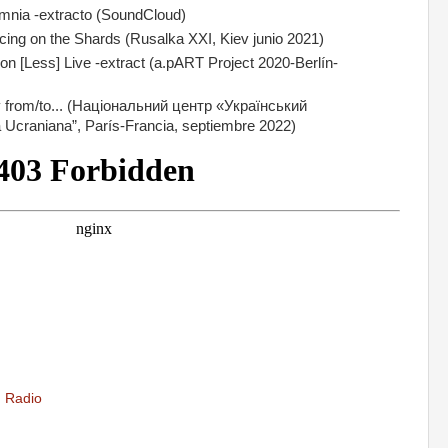
ia -extracto (SoundCloud)
 on the Shards (Rusalka XXI, Kiev junio 2021)
[Less] Live -extract (a.pART Project 2020-Berlín-
om/to... (Національний центр «Український
 Ucraniana”, París-Francia, septiembre 2022)
,
Radio