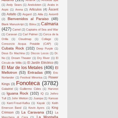
(1)
Andy Sears
(1)
Anekdoten
(1)
Arabs in
Articulos
(4)
Âscent
Aspic
(1)
Arena
(2)
(3)
Asfalto
(3)
Asgard
(2)
Atila
(1)
Axiom9
Bienvenidos al Paraiso
(48)
(2)
Calmaria
Blank Manuskript
(1)
Böira
(1)
(427)
Camel
(2)
Captains of Sea and War
(1)
Caravan
(1)
Carl Palmer
(1)
Cerca de la
Orilla
(1)
Cloudmap
(1)
Collage
(1)
Consorzio Acqua Potabile (CAP)
(1)
Cubata Rock
(102)
Deep Purple
(1)
Deus Ex Machina
(1)
Discos Locos
(1)
Dr.
No
(1)
Dream Theater
(1)
Dry River
(1)
El
El Jardín Eléctrico
(6)
Circulo de Willis
(1)
El Mar de los Metales
(406)
El
Mellotron
(53)
Entradas
(89)
Eric
Flower
Norlander
(1)
Festival Minorisa
(1)
Fonoteca
(3782)
Kings
(3)
Galadriel
(1)
Guillermo Cides
(1)
Harvest
Iguana Rock
(102)
(1)
IQ
(1)
Jethro
Tull
(2)
John Wetton
(1)
Juanpa
(1)
Kansas
(1)
Kant-Freud-Kafka
(1)
Kayak
(1)
Keith
King
Emerson Band
(1)
Kevin Ayers
(1)
La Caravana
(31)
Crimson
(3)
La
La Montaña
Maschera di Cera
(1)