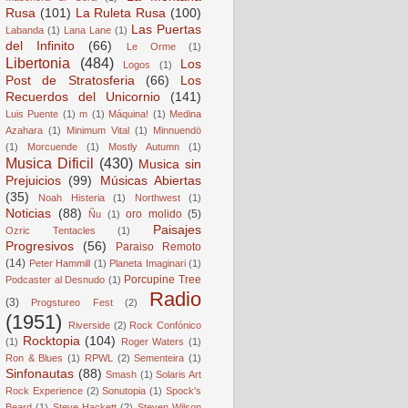
Rusa
(101)
La Ruleta Rusa
(100)
Las Puertas
Labanda
(1)
Lana Lane
(1)
del Infinito
(66)
Le Orme
(1)
Libertonia
(484)
Los
Logos
(1)
Post de Stratosferia
(66)
Los
Recuerdos del Unicornio
(141)
Luis Puente
(1)
m
(1)
Máquina!
(1)
Medina
Azahara
(1)
Minimum Vital
(1)
Minnuendö
(1)
Morcuende
(1)
Mostly Autumn
(1)
Musica Dificil
(430)
Musica sin
Prejuicios
(99)
Músicas Abiertas
(35)
Noah Histeria
(1)
Northwest
(1)
Noticias
(88)
oro molido
(5)
Ñu
(1)
Paisajes
Ozric Tentacles
(1)
Progresivos
(56)
Paraiso Remoto
(14)
Peter Hammill
(1)
Planeta Imaginari
(1)
Porcupine Tree
Podcaster al Desnudo
(1)
Radio
(3)
Progstureo Fest
(2)
(1951)
Riverside
(2)
Rock Confónico
Rocktopia
(104)
(1)
Roger Waters
(1)
Ron & Blues
(1)
RPWL
(2)
Sementeira
(1)
Sinfonautas
(88)
Smash
(1)
Solaris Art
Rock Experience
(2)
Sonutopia
(1)
Spock's
Beard
(1)
Steve Hackett
(2)
Steven Wilson