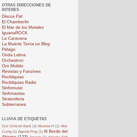
OTRAS DIRECCIONES DE
INTERES
Discos Pat
El Chamberlin
El Mar de los Metales
IguanaROCK
La Caravana
La Muerte Tenía un Blog
Pélago
Onda Latina
Orchestron
Oro Molido
Revistas y Fanzines
Rockliquias
Rockliquias Radio
Sinfomusic
Sinfonautas
Stratosferia
Subterranea
LLUVIA DE ETIQUETAS
21st Schizoid Band
(2)
Absente-H
(1)
After
Al Borde del
Crying
(1)
Agenda Prog
(1)
Abismo
(123)
Amarok
(1)
Amoeba Split