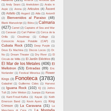
(1)
Andy Sears
(1)
Anekdoten
(1)
Arabs in
Articulos
(4)
Âscent
Aspic
(1)
Arena
(2)
(3)
Asfalto
(3)
Asgard
(2)
Atila
(1)
Axiom9
Bienvenidos al Paraiso
(48)
(2)
Calmaria
Blank Manuskript
(1)
Böira
(1)
(427)
Camel
(2)
Captains of Sea and War
(1)
Caravan
(1)
Carl Palmer
(1)
Cerca de la
Orilla
(1)
Cloudmap
(1)
Collage
(1)
Consorzio Acqua Potabile (CAP)
(1)
Cubata Rock
(102)
Deep Purple
(1)
Deus Ex Machina
(1)
Discos Locos
(1)
Dr.
No
(1)
Dream Theater
(1)
Dry River
(1)
El
El Jardín Eléctrico
(6)
Circulo de Willis
(1)
El Mar de los Metales
(406)
El
Mellotron
(53)
Entradas
(89)
Eric
Flower
Norlander
(1)
Festival Minorisa
(1)
Fonoteca
(3783)
Kings
(3)
Galadriel
(1)
Guillermo Cides
(1)
Harvest
Iguana Rock
(102)
(1)
IQ
(1)
Jethro
Tull
(2)
John Wetton
(1)
Juanpa
(1)
Kansas
(1)
Kant-Freud-Kafka
(1)
Kayak
(1)
Keith
King
Emerson Band
(1)
Kevin Ayers
(1)
La Caravana
(31)
Crimson
(3)
La
La Montaña
Maschera di Cera
(1)