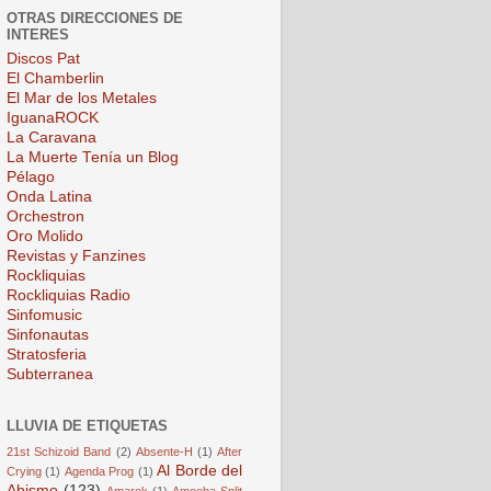
OTRAS DIRECCIONES DE
INTERES
Discos Pat
El Chamberlin
El Mar de los Metales
IguanaROCK
La Caravana
La Muerte Tenía un Blog
Pélago
Onda Latina
Orchestron
Oro Molido
Revistas y Fanzines
Rockliquias
Rockliquias Radio
Sinfomusic
Sinfonautas
Stratosferia
Subterranea
LLUVIA DE ETIQUETAS
21st Schizoid Band
(2)
Absente-H
(1)
After
Al Borde del
Crying
(1)
Agenda Prog
(1)
Abismo
(123)
Amarok
(1)
Amoeba Split