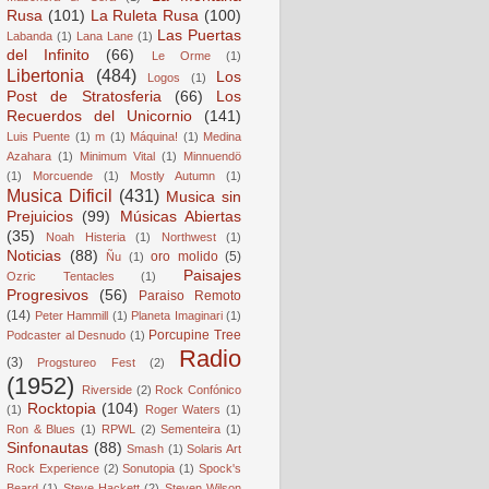
Rusa
(101)
La Ruleta Rusa
(100)
Las Puertas
Labanda
(1)
Lana Lane
(1)
del Infinito
(66)
Le Orme
(1)
Libertonia
(484)
Los
Logos
(1)
Post de Stratosferia
(66)
Los
Recuerdos del Unicornio
(141)
Luis Puente
(1)
m
(1)
Máquina!
(1)
Medina
Azahara
(1)
Minimum Vital
(1)
Minnuendö
(1)
Morcuende
(1)
Mostly Autumn
(1)
Musica Dificil
(431)
Musica sin
Prejuicios
(99)
Músicas Abiertas
(35)
Noah Histeria
(1)
Northwest
(1)
Noticias
(88)
oro molido
(5)
Ñu
(1)
Paisajes
Ozric Tentacles
(1)
Progresivos
(56)
Paraiso Remoto
(14)
Peter Hammill
(1)
Planeta Imaginari
(1)
Porcupine Tree
Podcaster al Desnudo
(1)
Radio
(3)
Progstureo Fest
(2)
(1952)
Riverside
(2)
Rock Confónico
Rocktopia
(104)
(1)
Roger Waters
(1)
Ron & Blues
(1)
RPWL
(2)
Sementeira
(1)
Sinfonautas
(88)
Smash
(1)
Solaris Art
Rock Experience
(2)
Sonutopia
(1)
Spock's
Beard
(1)
Steve Hackett
(2)
Steven Wilson