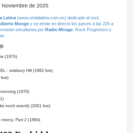
 Noviembre de 2025
 Latina
(www.ondalatina.com.es) dedicado al rock
Alberto Monge
y se emite en directo los jueves a las 22h a
nsmisión simultanea por
Radio Mirage
.
Rock Progresivo y
cas
20
:
ie (1975)
- solsbury Hill (1982 live)
live)
 morning (1970)
1)
 morti viventi) (2001 live)
mercy. Part 2 (1984)