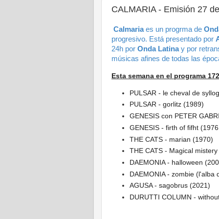
CALMARIA - Emisión 27 de
Calmaria
es un progrma de
Onda
progresivo.
Está presentado por
24h por
Onda Latina
y por retra
músicas afines de todas las épo
Esta semana en el programa 17
PULSAR - le cheval de syllog
PULSAR - gorlitz (1989)
GENESIS con PETER GABRIEL 
GENESIS - firth of fifht (1976 
THE CATS - marian (1970)
THE CATS - Magical mistery
DAEMONIA - halloween (200
DAEMONIA - zombie (l'alba dei
AGUSA - sagobrus (2021)
DURUTTI COLUMN - without 