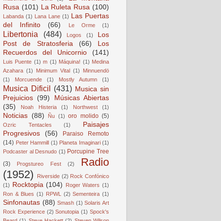
Rusa
(101)
La Ruleta Rusa
(100)
Las Puertas
Labanda
(1)
Lana Lane
(1)
del Infinito
(66)
Le Orme
(1)
Libertonia
(484)
Los
Logos
(1)
Post de Stratosferia
(66)
Los
Recuerdos del Unicornio
(141)
Luis Puente
(1)
m
(1)
Máquina!
(1)
Medina
Azahara
(1)
Minimum Vital
(1)
Minnuendö
(1)
Morcuende
(1)
Mostly Autumn
(1)
Musica Dificil
(431)
Musica sin
Prejuicios
(99)
Músicas Abiertas
(35)
Noah Histeria
(1)
Northwest
(1)
Noticias
(88)
oro molido
(5)
Ñu
(1)
Paisajes
Ozric Tentacles
(1)
Progresivos
(56)
Paraiso Remoto
(14)
Peter Hammill
(1)
Planeta Imaginari
(1)
Porcupine Tree
Podcaster al Desnudo
(1)
Radio
(3)
Progstureo Fest
(2)
(1952)
Riverside
(2)
Rock Confónico
Rocktopia
(104)
(1)
Roger Waters
(1)
Ron & Blues
(1)
RPWL
(2)
Sementeira
(1)
Sinfonautas
(88)
Smash
(1)
Solaris Art
Rock Experience
(2)
Sonutopia
(1)
Spock's
Beard
(1)
Steve Hackett
(2)
Steven Wilson