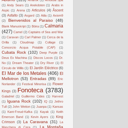
(1)
Andy Sears
(1)
Anekdoten
(1)
Arabs in
Articulos
(4)
Âscent
Aspic
(1)
Arena
(2)
(3)
Asfalto
(3)
Asgard
(2)
Atila
(1)
Axiom9
Bienvenidos al Paraiso
(48)
(2)
Calmaria
Blank Manuskript
(1)
Böira
(1)
(427)
Camel
(2)
Captains of Sea and War
(1)
Caravan
(1)
Carl Palmer
(1)
Cerca de la
Orilla
(1)
Cloudmap
(1)
Collage
(1)
Consorzio Acqua Potabile (CAP)
(1)
Cubata Rock
(102)
Deep Purple
(1)
Deus Ex Machina
(1)
Discos Locos
(1)
Dr.
No
(1)
Dream Theater
(1)
Dry River
(1)
El
El Jardín Eléctrico
(6)
Circulo de Willis
(1)
El Mar de los Metales
(406)
El
Mellotron
(53)
Entradas
(89)
Eric
Flower
Norlander
(1)
Festival Minorisa
(1)
Fonoteca
(3783)
Kings
(3)
Galadriel
(1)
Guillermo Cides
(1)
Harvest
Iguana Rock
(102)
(1)
IQ
(1)
Jethro
Tull
(2)
John Wetton
(1)
Juanpa
(1)
Kansas
(1)
Kant-Freud-Kafka
(1)
Kayak
(1)
Keith
King
Emerson Band
(1)
Kevin Ayers
(1)
La Caravana
(31)
Crimson
(3)
La
La Montaña
Maschera di Cera
(1)