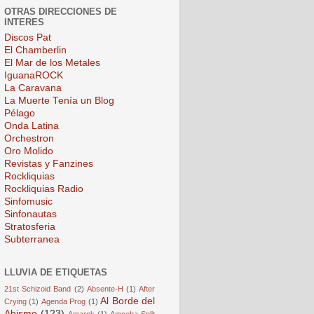
OTRAS DIRECCIONES DE
INTERES
Discos Pat
El Chamberlin
El Mar de los Metales
IguanaROCK
La Caravana
La Muerte Tenía un Blog
Pélago
Onda Latina
Orchestron
Oro Molido
Revistas y Fanzines
Rockliquias
Rockliquias Radio
Sinfomusic
Sinfonautas
Stratosferia
Subterranea
LLUVIA DE ETIQUETAS
21st Schizoid Band
(2)
Absente-H
(1)
After
Al Borde del
Crying
(1)
Agenda Prog
(1)
Abismo
(123)
Amarok
(1)
Amoeba Split