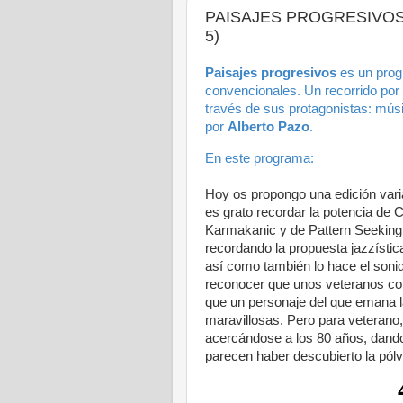
PAISAJES PROGRESIVOS -
5)
Paisajes progresivos
es un prog
convencionales. Un recorrido por 
través de sus protagonistas: mús
por
Alberto Pazo
.
En este programa:
Hoy os propongo una edición varia
es grato recordar la potencia de 
Karmakanic y de Pattern Seeking A
recordando la propuesta jazzísti
así como también lo hace el soni
reconocer que unos veteranos com
que un personaje del que emana 
maravillosas. Pero para veterano, 
acercándose a los 80 años, dando 
parecen haber descubierto la pól