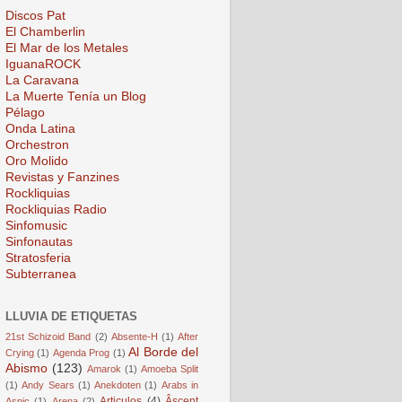
Discos Pat
El Chamberlin
El Mar de los Metales
IguanaROCK
La Caravana
La Muerte Tenía un Blog
Pélago
Onda Latina
Orchestron
Oro Molido
Revistas y Fanzines
Rockliquias
Rockliquias Radio
Sinfomusic
Sinfonautas
Stratosferia
Subterranea
LLUVIA DE ETIQUETAS
21st Schizoid Band
(2)
Absente-H
(1)
After
Al Borde del
Crying
(1)
Agenda Prog
(1)
Abismo
(123)
Amarok
(1)
Amoeba Split
(1)
Andy Sears
(1)
Anekdoten
(1)
Arabs in
Articulos
(4)
Âscent
Aspic
(1)
Arena
(2)