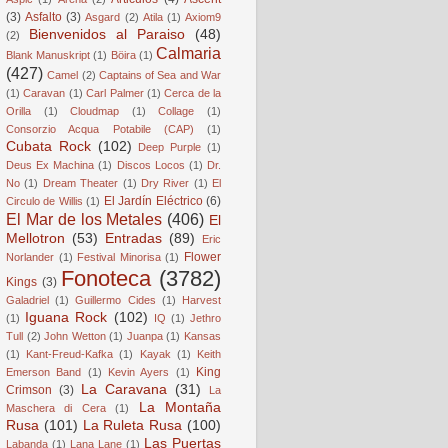
(3)
Asfalto
(3)
Asgard
(2)
Atila
(1)
Axiom9
Bienvenidos al Paraiso
(48)
(2)
Calmaria
Blank Manuskript
(1)
Böira
(1)
(427)
Camel
(2)
Captains of Sea and War
(1)
Caravan
(1)
Carl Palmer
(1)
Cerca de la
Orilla
(1)
Cloudmap
(1)
Collage
(1)
Consorzio Acqua Potabile (CAP)
(1)
Cubata Rock
(102)
Deep Purple
(1)
Deus Ex Machina
(1)
Discos Locos
(1)
Dr.
No
(1)
Dream Theater
(1)
Dry River
(1)
El
El Jardín Eléctrico
(6)
Circulo de Willis
(1)
El Mar de los Metales
(406)
El
Mellotron
(53)
Entradas
(89)
Eric
Flower
Norlander
(1)
Festival Minorisa
(1)
Fonoteca
(3782)
Kings
(3)
Galadriel
(1)
Guillermo Cides
(1)
Harvest
Iguana Rock
(102)
(1)
IQ
(1)
Jethro
Tull
(2)
John Wetton
(1)
Juanpa
(1)
Kansas
(1)
Kant-Freud-Kafka
(1)
Kayak
(1)
Keith
King
Emerson Band
(1)
Kevin Ayers
(1)
La Caravana
(31)
Crimson
(3)
La
La Montaña
Maschera di Cera
(1)
Rusa
(101)
La Ruleta Rusa
(100)
Las Puertas
Labanda
(1)
Lana Lane
(1)