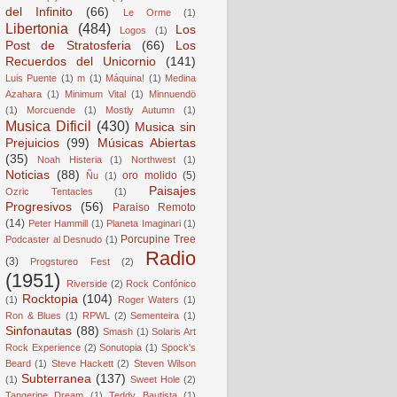
del Infinito
(66)
Le Orme
(1)
Libertonia
(484)
Los
Logos
(1)
Post de Stratosferia
(66)
Los
Recuerdos del Unicornio
(141)
Luis Puente
(1)
m
(1)
Máquina!
(1)
Medina
Azahara
(1)
Minimum Vital
(1)
Minnuendö
(1)
Morcuende
(1)
Mostly Autumn
(1)
Musica Dificil
(430)
Musica sin
Prejuicios
(99)
Músicas Abiertas
(35)
Noah Histeria
(1)
Northwest
(1)
Noticias
(88)
oro molido
(5)
Ñu
(1)
Paisajes
Ozric Tentacles
(1)
Progresivos
(56)
Paraiso Remoto
(14)
Peter Hammill
(1)
Planeta Imaginari
(1)
Porcupine Tree
Podcaster al Desnudo
(1)
Radio
(3)
Progstureo Fest
(2)
(1951)
Riverside
(2)
Rock Confónico
Rocktopia
(104)
(1)
Roger Waters
(1)
Ron & Blues
(1)
RPWL
(2)
Sementeira
(1)
Sinfonautas
(88)
Smash
(1)
Solaris Art
Rock Experience
(2)
Sonutopia
(1)
Spock's
Beard
(1)
Steve Hackett
(2)
Steven Wilson
Subterranea
(137)
(1)
Sweet Hole
(2)
Tangerine Dream
(1)
Teddy Bautista
(1)