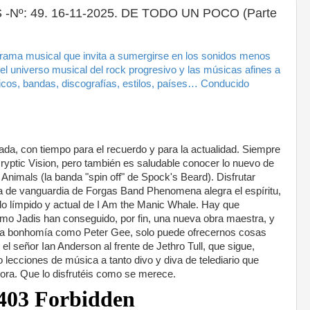
Nº: 49. 16-11-2025. DE TODO UN POCO (Parte
rama musical que invita a sumergirse en los sonidos menos
el universo musical del rock progresivo y las músicas afines a
icos, bandas, discografías, estilos, países… Conducido
da, con tiempo para el recuerdo y para la actualidad. Siempre
Cryptic Vision, pero también es saludable conocer lo nuevo de
nimals (la banda "spin off" de Spock's Beard). Disfrutar
ca de vanguardia de Forgas Band Phenomena alegra el espíritu,
do límpido y actual de I Am the Manic Whale. Hay que
o Jadis han conseguido, por fin, una nueva obra maestra, y
la bonhomía como Peter Gee, solo puede ofrecernos cosas
el señor Ian Anderson al frente de Jethro Tull, que sigue,
lecciones de música a tanto divo y diva de telediario que
vora. Que lo disfrutéis como se merece.