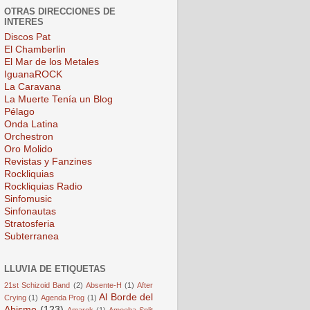
OTRAS DIRECCIONES DE
INTERES
Discos Pat
El Chamberlin
El Mar de los Metales
IguanaROCK
La Caravana
La Muerte Tenía un Blog
Pélago
Onda Latina
Orchestron
Oro Molido
Revistas y Fanzines
Rockliquias
Rockliquias Radio
Sinfomusic
Sinfonautas
Stratosferia
Subterranea
LLUVIA DE ETIQUETAS
21st Schizoid Band
(2)
Absente-H
(1)
After
Al Borde del
Crying
(1)
Agenda Prog
(1)
Abismo
(123)
Amarok
(1)
Amoeba Split