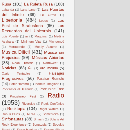
Rusa
(101)
La Ruleta Rusa
(100)
Las Puertas
Labanda
(1)
Lana Lane
(1)
del Infinito
(66)
Le Orme
(1)
Libertonia
(484)
Los
Logos
(1)
Post de Stratosferia
(66)
Los
Recuerdos del Unicornio
(141)
Luis Puente
(1)
m
(1)
Máquina!
(1)
Medina
Azahara
(1)
Minimum Vital
(1)
Minnuendö
(1)
Morcuende
(1)
Mostly Autumn
(1)
Musica Dificil
(431)
Musica sin
Prejuicios
(99)
Músicas Abiertas
(35)
Noah Histeria
(1)
Northwest
(1)
Noticias
(88)
oro molido
(5)
Ñu
(1)
Paisajes
Ozric Tentacles
(1)
Progresivos
(56)
Paraiso Remoto
(14)
Peter Hammill
(1)
Planeta Imaginari
(1)
Porcupine Tree
Podcaster al Desnudo
(1)
Radio
(3)
Progstureo Fest
(2)
(1953)
Riverside
(2)
Rock Confónico
Rocktopia
(104)
(1)
Roger Waters
(1)
Ron & Blues
(1)
RPWL
(2)
Sementeira
(1)
Sinfonautas
(88)
Smash
(1)
Solaris Art
Rock Experience
(2)
Sonutopia
(1)
Spock's
Beard
(1)
Steve Hackett
(2)
Steven Wilson