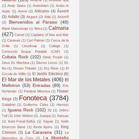
(1)
Andy Sears
(1)
Anekdoten
(1)
Arabs in
Articulos
(4)
Âscent
Aspic
(1)
Arena
(2)
(3)
Asfalto
(3)
Asgard
(2)
Atila
(1)
Axiom9
Bienvenidos al Paraiso
(48)
(2)
Calmaria
Blank Manuskript
(1)
Böira
(1)
(427)
Camel
(2)
Captains of Sea and War
(1)
Caravan
(1)
Carl Palmer
(1)
Cerca de la
Orilla
(1)
Cloudmap
(1)
Collage
(1)
Consorzio Acqua Potabile (CAP)
(1)
Cubata Rock
(102)
Deep Purple
(1)
Deus Ex Machina
(1)
Discos Locos
(1)
Dr.
No
(1)
Dream Theater
(1)
Dry River
(1)
El
El Jardín Eléctrico
(6)
Circulo de Willis
(1)
El Mar de los Metales
(406)
El
Mellotron
(53)
Entradas
(89)
Eric
Flower
Norlander
(1)
Festival Minorisa
(1)
Fonoteca
(3784)
Kings
(3)
Galadriel
(1)
Guillermo Cides
(1)
Harvest
Iguana Rock
(102)
(1)
IQ
(1)
Jethro
Tull
(2)
John Wetton
(1)
Juanpa
(1)
Kansas
(1)
Kant-Freud-Kafka
(1)
Kayak
(1)
Keith
King
Emerson Band
(1)
Kevin Ayers
(1)
La Caravana
(31)
Crimson
(3)
La
La Montaña
Maschera di Cera
(1)