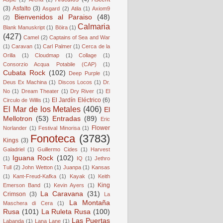
(3)
Asfalto
(3)
Asgard
(2)
Atila
(1)
Axiom9
Bienvenidos al Paraiso
(48)
(2)
Calmaria
Blank Manuskript
(1)
Böira
(1)
(427)
Camel
(2)
Captains of Sea and War
(1)
Caravan
(1)
Carl Palmer
(1)
Cerca de la
Orilla
(1)
Cloudmap
(1)
Collage
(1)
Consorzio Acqua Potabile (CAP)
(1)
Cubata Rock
(102)
Deep Purple
(1)
Deus Ex Machina
(1)
Discos Locos
(1)
Dr.
No
(1)
Dream Theater
(1)
Dry River
(1)
El
El Jardín Eléctrico
(6)
Circulo de Willis
(1)
El Mar de los Metales
(406)
El
Mellotron
(53)
Entradas
(89)
Eric
Flower
Norlander
(1)
Festival Minorisa
(1)
Fonoteca
(3783)
Kings
(3)
Galadriel
(1)
Guillermo Cides
(1)
Harvest
Iguana Rock
(102)
(1)
IQ
(1)
Jethro
Tull
(2)
John Wetton
(1)
Juanpa
(1)
Kansas
(1)
Kant-Freud-Kafka
(1)
Kayak
(1)
Keith
King
Emerson Band
(1)
Kevin Ayers
(1)
La Caravana
(31)
Crimson
(3)
La
La Montaña
Maschera di Cera
(1)
Rusa
(101)
La Ruleta Rusa
(100)
Las Puertas
Labanda
(1)
Lana Lane
(1)