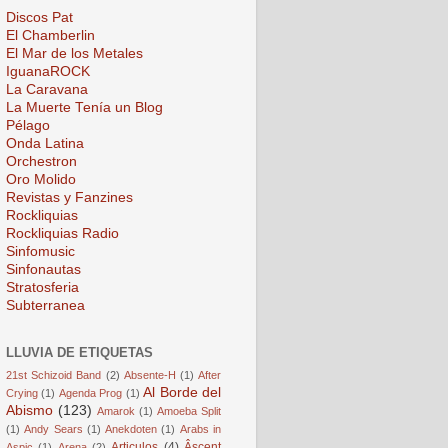
Discos Pat
El Chamberlin
El Mar de los Metales
IguanaROCK
La Caravana
La Muerte Tenía un Blog
Pélago
Onda Latina
Orchestron
Oro Molido
Revistas y Fanzines
Rockliquias
Rockliquias Radio
Sinfomusic
Sinfonautas
Stratosferia
Subterranea
LLUVIA DE ETIQUETAS
21st Schizoid Band
(2)
Absente-H
(1)
After
Al Borde del
Crying
(1)
Agenda Prog
(1)
Abismo
(123)
Amarok
(1)
Amoeba Split
(1)
Andy Sears
(1)
Anekdoten
(1)
Arabs in
Articulos
(4)
Âscent
Aspic
(1)
Arena
(2)