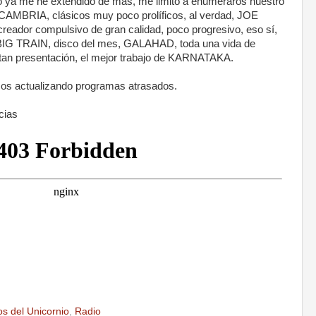
ya me he extendido de más, me limito a enumeraros nuestro
AMBRIA, clásicos muy poco prolíficos, al verdad, JOE
eador compulsivo de gran calidad, poco progresivo, eso sí,
BIG TRAIN, disco del mes, GALAHAD, toda una vida de
sitan presentación, el mejor trabajo de KARNATAKA.
mos actualizando programas atrasados.
cias
s del Unicornio
,
Radio