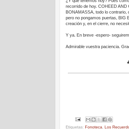
¿Y qué tenemos hoy? Pues como 
recorrido de hoy. COHEED AND C
BONAMASSA, todo lo contrario, cr
pero no pongamos puertas, BIG 
creación y, en el cierre, no nece
Y ya. En breve -espero- seguire
Admirable vuestra paciencia. Gra
Etiquetas:
Fonoteca
,
Los Recuerdo