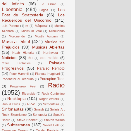
del Infinito
(66)
Le Orme
(1)
Libertonia
(484)
Los
Logos
(1)
Post de Stratosferia
(66)
Los
Recuerdos del Unicornio
(141)
Luis Puente
(1)
m
(1)
Máquina!
(1)
Medina
Azahara
(1)
Minimum Vital
(1)
Minnuendö
(1)
Morcuende
(1)
Mostly Autumn
(1)
Musica Dificil
(431)
Musica sin
Prejuicios
(99)
Músicas Abiertas
(35)
Noah Histeria
(1)
Northwest
(1)
Noticias
(88)
oro molido
(5)
Ñu
(1)
Paisajes
Ozric Tentacles
(1)
Progresivos
(56)
Paraiso Remoto
(14)
Peter Hammill
(1)
Planeta Imaginari
(1)
Porcupine Tree
Podcaster al Desnudo
(1)
Radio
(3)
Progstureo Fest
(2)
(1952)
Riverside
(2)
Rock Confónico
Rocktopia
(104)
(1)
Roger Waters
(1)
Ron & Blues
(1)
RPWL
(2)
Sementeira
(1)
Sinfonautas
(88)
Smash
(1)
Solaris Art
Rock Experience
(2)
Sonutopia
(1)
Spock's
Beard
(1)
Steve Hackett
(2)
Steven Wilson
Subterranea
(137)
(1)
Sweet Hole
(2)
Tangerine Dream
(1)
Teddy Bautista
(1)