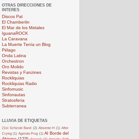
OTRAS DIRECCIONES DE
INTERES
Discos Pat
El Chamberlin
El Mar de los Metales
IguanaROCK
La Caravana
La Muerte Tenía un Blog
Pélago
Onda Latina
Orchestron
Oro Molido
Revistas y Fanzines
Rockliquias
Rockliquias Radio
Sinfomusic
Sinfonautas
Stratosferia
Subterranea
LLUVIA DE ETIQUETAS
21st Schizoid Band
(2)
Absente-H
(1)
After
Al Borde del
Crying
(1)
Agenda Prog
(1)
Abismo
(123)
Amarok
(1)
Amoeba Split