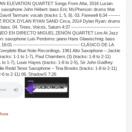
AN ELEVATION QUARTET Songs From Afar, 2016 Lucian
r saxophone John Hébert: bass Eric McPherson: drums Mat
 Gavril Tarmure: vocals (tracks 1, 5, 8). 03. Farewell 6:34 --------
----- JAZZ ROCK DYLAN RYAN SAND Circa, 2014 Dylan Ryan: drums
ss. 04. Trees, Voices, Saturn 4:37 ---------------------------------
RÁNEO EN DIRECTO MIGUEL ZENÓN QUARTET Live At Jazz
non: saxophone Luis Perdomo: piano Hans Glawischnig: bass
:01 --------------------------------------------- CLÁSICO DE LA
ete Blue Note Recordings, 1961 Alto Saxophone – Jackie
cks: 1-1 to 1-7), Paul Chambers (3) (tracks: 1-8 to 2-11)
 to 1-7), Louis Hayes (tracks: 1-8 to 2-5), Sir John Godfrey
ddie Redd Tenor Saxophone – Tina Brooks (tracks: 1-8 to 2-11)
2-6 to 2-11) 06. ShadowS 7:26
Rusa