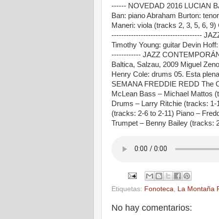
------ NOVEDAD 2016 LUCIAN B
Ban: piano Abraham Burton: teno
Maneri: viola (tracks 2, 3, 5, 6, 9)
--------------------------------
Timothy Young: guitar Devin Hoff: ba
------------ JAZZ CONTEMPO
Baltica, Salzau, 2009 Miguel Ze
Henry Cole: drums 05. Esta plena 16
SEMANA FREDDIE REDD The Compl
McLean Bass – Michael Mattos (tra
Drums – Larry Ritchie (tracks: 1-1
(tracks: 2-6 to 2-11) Piano – Fre
Trumpet – Benny Bailey (tracks: 
Etiquetas:
Fonoteca
,
La Montaña 
No hay comentarios: