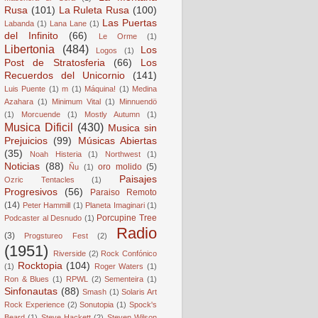
Rusa
(101)
La Ruleta Rusa
(100)
Las Puertas
Labanda
(1)
Lana Lane
(1)
del Infinito
(66)
Le Orme
(1)
Libertonia
(484)
Los
Logos
(1)
Post de Stratosferia
(66)
Los
Recuerdos del Unicornio
(141)
Luis Puente
(1)
m
(1)
Máquina!
(1)
Medina
Azahara
(1)
Minimum Vital
(1)
Minnuendö
(1)
Morcuende
(1)
Mostly Autumn
(1)
Musica Dificil
(430)
Musica sin
Prejuicios
(99)
Músicas Abiertas
(35)
Noah Histeria
(1)
Northwest
(1)
Noticias
(88)
oro molido
(5)
Ñu
(1)
Paisajes
Ozric Tentacles
(1)
Progresivos
(56)
Paraiso Remoto
(14)
Peter Hammill
(1)
Planeta Imaginari
(1)
Porcupine Tree
Podcaster al Desnudo
(1)
Radio
(3)
Progstureo Fest
(2)
(1951)
Riverside
(2)
Rock Confónico
Rocktopia
(104)
(1)
Roger Waters
(1)
Ron & Blues
(1)
RPWL
(2)
Sementeira
(1)
Sinfonautas
(88)
Smash
(1)
Solaris Art
Rock Experience
(2)
Sonutopia
(1)
Spock's
Beard
(1)
Steve Hackett
(2)
Steven Wilson