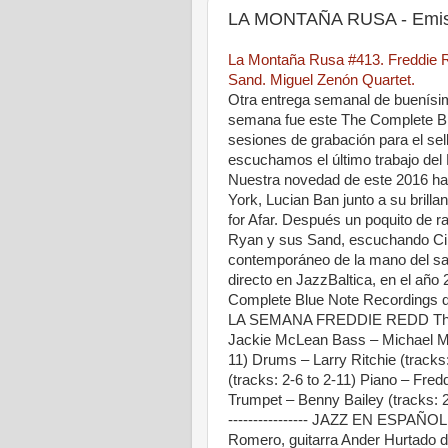
LA MONTAÑA RUSA - Emisi
La Montaña Rusa #413. Freddie R
Sand. Miguel Zenón Quartet.
Otra entrega semanal de buenísim
semana fue este The Complete Bl
sesiones de grabación para el se
escuchamos el último trabajo del 
Nuestra novedad de este 2016 ha 
York, Lucian Ban junto a su bril
for Afar. Después un poquito de r
Ryan y sus Sand, escuchando Cir
contemporáneo de la mano del sax
directo en JazzBaltica, en el año
Complete Blue Note Recordings
LA SEMANA FREDDIE REDD The C
Jackie McLean Bass – Michael Matt
11) Drums – Larry Ritchie (tracks:
(tracks: 2-6 to 2-11) Piano – Fre
Trumpet – Benny Bailey (tracks: 2-6 
---------------- JAZZ EN ESPAÑ
Romero, guitarra Ander Hurtado de Sa