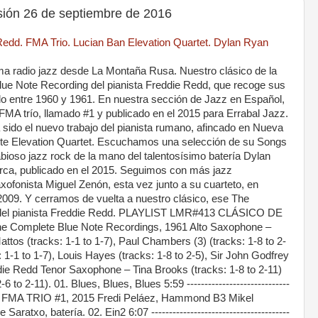
ón 26 de septiembre de 2016
edd. FMA Trio. Lucian Ban Elevation Quartet. Dylan Ryan
a radio jazz desde La Montaña Rusa. Nuestro clásico de la
ue Note Recording del pianista Freddie Redd, que recoge sus
llo entre 1960 y 1961. En nuestra sección de Jazz en Español,
FMA trío, llamado #1 y publicado en el 2015 para Errabal Jazz.
sido el nuevo trabajo del pianista rumano, afincado en Nueva
lante Elevation Quartet. Escuchamos una selección de su Songs
abioso jazz rock de la mano del talentosísimo batería Dylan
ca, publicado en el 2015. Seguimos con más jazz
ofonista Miguel Zenón, esta vez junto a su cuarteto, en
 2009. Y cerramos de vuelta a nuestro clásico, ese The
 del pianista Freddie Redd. PLAYLIST LMR#413 CLÁSICO DE
omplete Blue Note Recordings, 1961 Alto Saxophone –
os (tracks: 1-1 to 1-7), Paul Chambers (3) (tracks: 1-8 to 2-
 1-1 to 1-7), Louis Hayes (tracks: 1-8 to 2-5), Sir John Godfrey
ddie Redd Tenor Saxophone – Tina Brooks (tracks: 1-8 to 2-11)
to 2-11). 01. Blues, Blues, Blues 5:59 -----------------------------
OL FMA TRIO #1, 2015 Fredi Peláez, Hammond B3 Mikel
ratxo, batería. 02. Ein2 6:07 ---------------------------------------