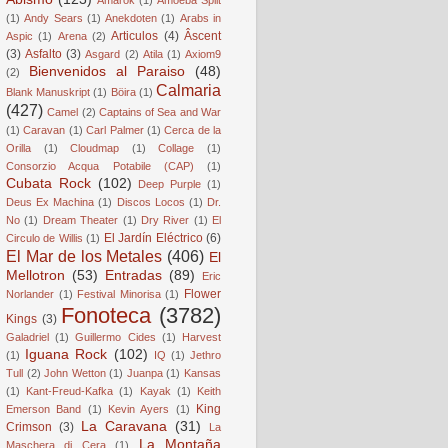
(1)
Andy Sears
(1)
Anekdoten
(1)
Arabs in
Articulos
(4)
Âscent
Aspic
(1)
Arena
(2)
(3)
Asfalto
(3)
Asgard
(2)
Atila
(1)
Axiom9
Bienvenidos al Paraiso
(48)
(2)
Calmaria
Blank Manuskript
(1)
Böira
(1)
(427)
Camel
(2)
Captains of Sea and War
(1)
Caravan
(1)
Carl Palmer
(1)
Cerca de la
Orilla
(1)
Cloudmap
(1)
Collage
(1)
Consorzio Acqua Potabile (CAP)
(1)
Cubata Rock
(102)
Deep Purple
(1)
Deus Ex Machina
(1)
Discos Locos
(1)
Dr.
No
(1)
Dream Theater
(1)
Dry River
(1)
El
El Jardín Eléctrico
(6)
Circulo de Willis
(1)
El Mar de los Metales
(406)
El
Mellotron
(53)
Entradas
(89)
Eric
Flower
Norlander
(1)
Festival Minorisa
(1)
Fonoteca
(3782)
Kings
(3)
Galadriel
(1)
Guillermo Cides
(1)
Harvest
Iguana Rock
(102)
(1)
IQ
(1)
Jethro
Tull
(2)
John Wetton
(1)
Juanpa
(1)
Kansas
(1)
Kant-Freud-Kafka
(1)
Kayak
(1)
Keith
King
Emerson Band
(1)
Kevin Ayers
(1)
La Caravana
(31)
Crimson
(3)
La
La Montaña
Maschera di Cera
(1)