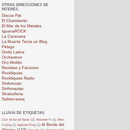
OTRAS DIRECCIONES DE
INTERES
Discos Pat
El Chamberlin
El Mar de los Metales
IguanaROCK
La Caravana
La Muerte Tenía un Blog
Pélago
Onda Latina
Orchestron
Oro Molido
Revistas y Fanzines
Rockliquias
Rockliquias Radio
Sinfomusic
Sinfonautas
Stratosferia
Subterranea
LLUVIA DE ETIQUETAS
21st Schizoid Band
(2)
Absente-H
(1)
After
Al Borde del
Crying
(1)
Agenda Prog
(1)
Abismo
(123)
Amarok
(1)
Amoeba Split