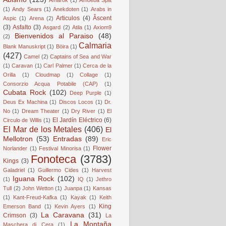
(1)
Andy Sears
(1)
Anekdoten
(1)
Arabs in
Articulos
(4)
Âscent
Aspic
(1)
Arena
(2)
(3)
Asfalto
(3)
Asgard
(2)
Atila
(1)
Axiom9
Bienvenidos al Paraiso
(48)
(2)
Calmaria
Blank Manuskript
(1)
Böira
(1)
(427)
Camel
(2)
Captains of Sea and War
(1)
Caravan
(1)
Carl Palmer
(1)
Cerca de la
Orilla
(1)
Cloudmap
(1)
Collage
(1)
Consorzio Acqua Potabile (CAP)
(1)
Cubata Rock
(102)
Deep Purple
(1)
Deus Ex Machina
(1)
Discos Locos
(1)
Dr.
No
(1)
Dream Theater
(1)
Dry River
(1)
El
El Jardín Eléctrico
(6)
Circulo de Willis
(1)
El Mar de los Metales
(406)
El
Mellotron
(53)
Entradas
(89)
Eric
Flower
Norlander
(1)
Festival Minorisa
(1)
Fonoteca
(3783)
Kings
(3)
Galadriel
(1)
Guillermo Cides
(1)
Harvest
Iguana Rock
(102)
(1)
IQ
(1)
Jethro
Tull
(2)
John Wetton
(1)
Juanpa
(1)
Kansas
(1)
Kant-Freud-Kafka
(1)
Kayak
(1)
Keith
King
Emerson Band
(1)
Kevin Ayers
(1)
La Caravana
(31)
Crimson
(3)
La
La Montaña
Maschera di Cera
(1)