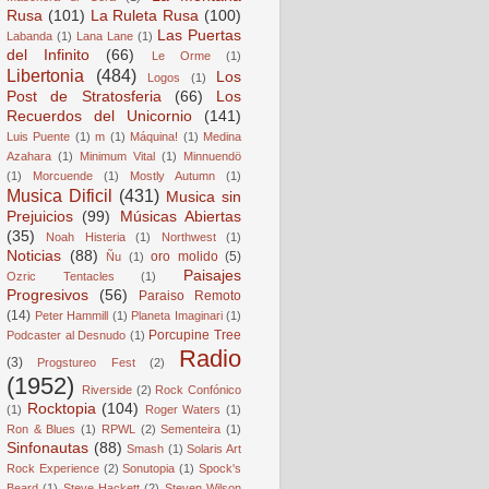
Rusa
(101)
La Ruleta Rusa
(100)
Las Puertas
Labanda
(1)
Lana Lane
(1)
del Infinito
(66)
Le Orme
(1)
Libertonia
(484)
Los
Logos
(1)
Post de Stratosferia
(66)
Los
Recuerdos del Unicornio
(141)
Luis Puente
(1)
m
(1)
Máquina!
(1)
Medina
Azahara
(1)
Minimum Vital
(1)
Minnuendö
(1)
Morcuende
(1)
Mostly Autumn
(1)
Musica Dificil
(431)
Musica sin
Prejuicios
(99)
Músicas Abiertas
(35)
Noah Histeria
(1)
Northwest
(1)
Noticias
(88)
oro molido
(5)
Ñu
(1)
Paisajes
Ozric Tentacles
(1)
Progresivos
(56)
Paraiso Remoto
(14)
Peter Hammill
(1)
Planeta Imaginari
(1)
Porcupine Tree
Podcaster al Desnudo
(1)
Radio
(3)
Progstureo Fest
(2)
(1952)
Riverside
(2)
Rock Confónico
Rocktopia
(104)
(1)
Roger Waters
(1)
Ron & Blues
(1)
RPWL
(2)
Sementeira
(1)
Sinfonautas
(88)
Smash
(1)
Solaris Art
Rock Experience
(2)
Sonutopia
(1)
Spock's
Beard
(1)
Steve Hackett
(2)
Steven Wilson