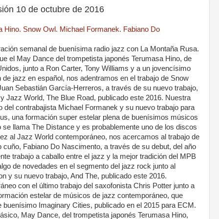
ón 10 de octubre de 2016
 Hino. Snow Owl. Michael Formanek. Fabiano Do
ración semanal de buenísima radio jazz con La Montaña Rusa.
fue el May Dance del trompetista japonés Terumasa Hino, de
nidos, junto a Ron Carter, Tony Williams y a un jovencísimo
n de jazz en español, nos adentramos en el trabajo de Snow
Juan Sebastián García-Herreros, a través de su nuevo trabajo,
y Jazz World, The Blue Road, publicado este 2016. Nuestra
 del contrabajista Michael Formanek y su nuevo trabajo para
s, una formación super estelar plena de buenísimos músicos
o se llama The Distance y es probablemente uno de los discos
vez al Jazz World contemporáneo, nos acercamos al trabajo de
vo cuño, Fabiano Do Nascimento, a través de su debut, del año
 trabajo a caballo entre el jazz y la mejor tradición del MPB
go de novedades en el segmento del jazz rock junto al
on y su nuevo trabajo, And The, publicado este 2016.
eo con el último trabajo del saxofonista Chris Potter junto a
formación estelar de músicos de jazz contemporáneo, que
 buenísimo Imaginary Cities, publicado en el 2015 para ECM.
lásico, May Dance, del trompetista japonés Terumasa Hino,