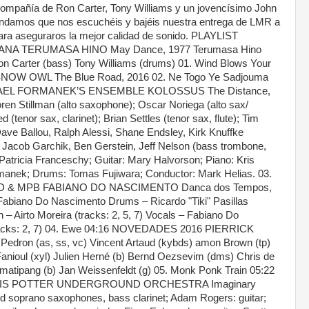
 compañía de Ron Carter, Tony Williams y un jovencísimo John
mendamos que nos escuchéis y bajéis nuestra entrega de LMR a
para aseguraros la mejor calidad de sonido. PLAYLIST
NA TERUMASA HINO May Dance, 1977 Terumasa Hino
Ron Carter (bass) Tony Williams (drums) 01. Wind Blows Your
NOW OWL The Blue Road, 2016 02. Ne Togo Ye Sadjouma
AEL FORMANEK’S ENSEMBLE KOLOSSUS The Distance,
n Stillman (alto saxophone); Oscar Noriega (alto sax/
d (tenor sax, clarinet); Brian Settles (tenor sax, flute); Tim
ave Ballou, Ralph Alessi, Shane Endsley, Kirk Knuffke
, Jacob Garchik, Ben Gerstein, Jeff Nelson (bass trombone,
atricia Franceschy; Guitar: Mary Halvorson; Piano: Kris
manek; Drums: Tomas Fujiwara; Conductor: Mark Helias. 03.
RLD & MPB FABIANO DO NASCIMENTO Danca dos Tempos,
 Fabiano Do Nascimento Drums – Ricardo "Tiki" Pasillas
on – Airto Moreira (tracks: 2, 5, 7) Vocals – Fabiano Do
racks: 2, 7) 04. Ewe 04:16 NOVEDADES 2016 PIERRICK
edron (as, ss, vc) Vincent Artaud (kybds) amon Brown (tp)
nioul (xyl) Julien Herné (b) Bernd Oezsevim (dms) Chris de
matipang (b) Jan Weissenfeldt (g) 05. Monk Ponk Train 05:22
S POTTER UNDERGROUND ORCHESTRA Imaginary
and soprano saxophones, bass clarinet; Adam Rogers: guitar;