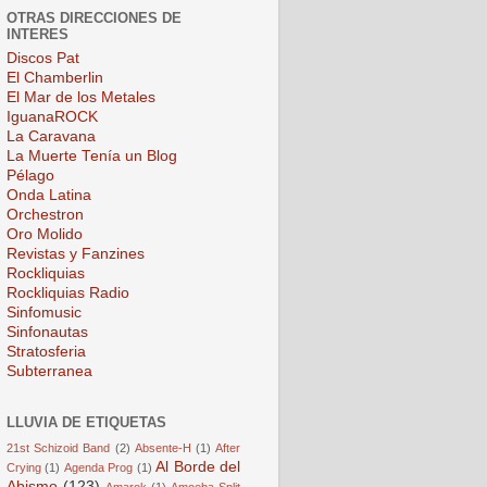
OTRAS DIRECCIONES DE
INTERES
Discos Pat
El Chamberlin
El Mar de los Metales
IguanaROCK
La Caravana
La Muerte Tenía un Blog
Pélago
Onda Latina
Orchestron
Oro Molido
Revistas y Fanzines
Rockliquias
Rockliquias Radio
Sinfomusic
Sinfonautas
Stratosferia
Subterranea
LLUVIA DE ETIQUETAS
21st Schizoid Band
(2)
Absente-H
(1)
After
Al Borde del
Crying
(1)
Agenda Prog
(1)
Abismo
(123)
Amarok
(1)
Amoeba Split