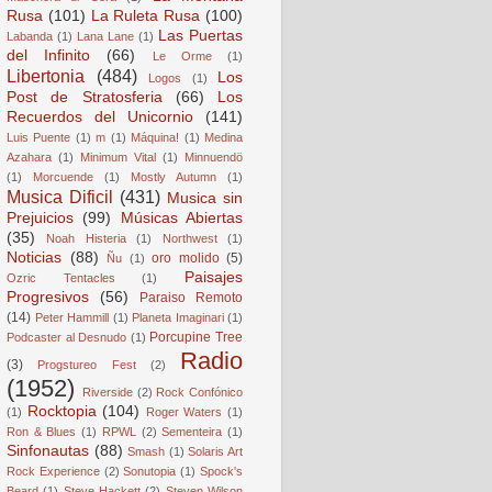
Rusa
(101)
La Ruleta Rusa
(100)
Las Puertas
Labanda
(1)
Lana Lane
(1)
del Infinito
(66)
Le Orme
(1)
Libertonia
(484)
Los
Logos
(1)
Post de Stratosferia
(66)
Los
Recuerdos del Unicornio
(141)
Luis Puente
(1)
m
(1)
Máquina!
(1)
Medina
Azahara
(1)
Minimum Vital
(1)
Minnuendö
(1)
Morcuende
(1)
Mostly Autumn
(1)
Musica Dificil
(431)
Musica sin
Prejuicios
(99)
Músicas Abiertas
(35)
Noah Histeria
(1)
Northwest
(1)
Noticias
(88)
oro molido
(5)
Ñu
(1)
Paisajes
Ozric Tentacles
(1)
Progresivos
(56)
Paraiso Remoto
(14)
Peter Hammill
(1)
Planeta Imaginari
(1)
Porcupine Tree
Podcaster al Desnudo
(1)
Radio
(3)
Progstureo Fest
(2)
(1952)
Riverside
(2)
Rock Confónico
Rocktopia
(104)
(1)
Roger Waters
(1)
Ron & Blues
(1)
RPWL
(2)
Sementeira
(1)
Sinfonautas
(88)
Smash
(1)
Solaris Art
Rock Experience
(2)
Sonutopia
(1)
Spock's
Beard
(1)
Steve Hackett
(2)
Steven Wilson