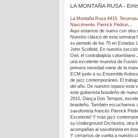
LA MONTAÑA RUSA - Emisi
La Montaña Rusa #415. Terumasa
Nascimento. Pierrick Pédron...
Aquí estamos de nuevo con otra 
Nuestro clásico de esta semana 
su periodo de los 70 en Estados U
John Scofield. En nuestra secció
Owl, el contrabajista colombiano 
una excelente muestra de Fusión 
primera novedad viene de la mano
ECM junto a su Ensemble Kolossu
de jazz contemporáneo. El trabaj
del año. De nuestro repaso esta 
este guitarrista brasileño de nue
2015, Dança Dos Tempos, excelente
brasileño. También escuchamos al
saxofonista francés Pierrick Pédr
Excelente! Y más jazz contemporán
su Underground Orchestra, otra 
acompañan al saxofonista en éste
Y cerramos de vuelta a nuestro c