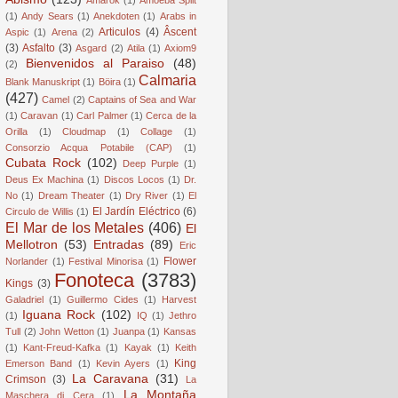
(1)
Andy Sears
(1)
Anekdoten
(1)
Arabs in
Articulos
(4)
Âscent
Aspic
(1)
Arena
(2)
(3)
Asfalto
(3)
Asgard
(2)
Atila
(1)
Axiom9
Bienvenidos al Paraiso
(48)
(2)
Calmaria
Blank Manuskript
(1)
Böira
(1)
(427)
Camel
(2)
Captains of Sea and War
(1)
Caravan
(1)
Carl Palmer
(1)
Cerca de la
Orilla
(1)
Cloudmap
(1)
Collage
(1)
Consorzio Acqua Potabile (CAP)
(1)
Cubata Rock
(102)
Deep Purple
(1)
Deus Ex Machina
(1)
Discos Locos
(1)
Dr.
No
(1)
Dream Theater
(1)
Dry River
(1)
El
El Jardín Eléctrico
(6)
Circulo de Willis
(1)
El Mar de los Metales
(406)
El
Mellotron
(53)
Entradas
(89)
Eric
Flower
Norlander
(1)
Festival Minorisa
(1)
Fonoteca
(3783)
Kings
(3)
Galadriel
(1)
Guillermo Cides
(1)
Harvest
Iguana Rock
(102)
(1)
IQ
(1)
Jethro
Tull
(2)
John Wetton
(1)
Juanpa
(1)
Kansas
(1)
Kant-Freud-Kafka
(1)
Kayak
(1)
Keith
King
Emerson Band
(1)
Kevin Ayers
(1)
La Caravana
(31)
Crimson
(3)
La
La Montaña
Maschera di Cera
(1)