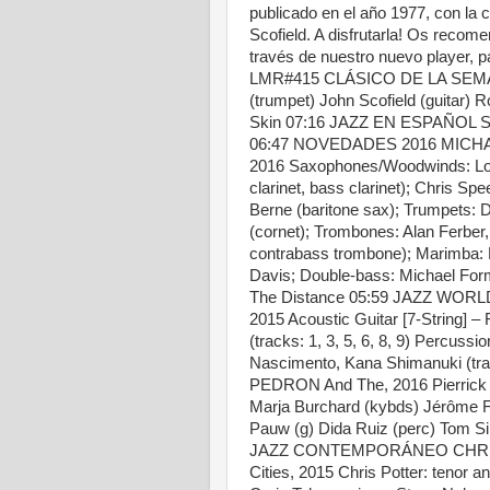
publicado en el año 1977, con la
Scofield. A disfrutarla! Os reco
través de nuestro nuevo player, 
LMR#415 CLÁSICO DE LA SEMA
(trumpet) John Scofield (guitar) 
Skin 07:16 JAZZ EN ESPAÑOL S
06:47 NOVEDADES 2016 MICH
2016 Saxophones/Woodwinds: Lore
clarinet, bass clarinet); Chris Spee
Berne (baritone sax); Trumpets: D
(cornet); Trombones: Alan Ferber
contrabass trombone); Marimba: P
Davis; Double-bass: Michael For
The Distance 05:59 JAZZ WO
2015 Acoustic Guitar [7-String] –
(tracks: 1, 3, 5, 6, 8, 9) Percussi
Nascimento, Kana Shimanuki (t
PEDRON And The, 2016 Pierrick P
Marja Burchard (kybds) Jérôme Fa
Pauw (g) Dida Ruiz (perc) Tom Si
JAZZ CONTEMPORÁNEO CHRI
Cities, 2015 Chris Potter: tenor 