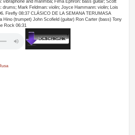
n: vibraphone and marimba; Fima Ephron: bass guitar; Scott
h: drums; Mark Feldman: violin; Joyce Hammann: violin; Lois
llo. 06. Firefly 08:37 CLÁSICO DE LA SEMANA TERUMASA
ino (trumpet) John Scofield (guitar) Ron Carter (bass) Tony
he Rock 06:31
Rusa