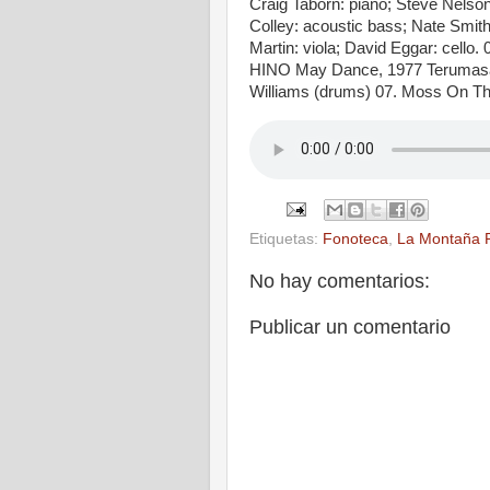
Craig Taborn: piano; Steve Nelso
Colley: acoustic bass; Nate Smit
Martin: viola; David Eggar: ce
HINO May Dance, 1977 Terumasa H
Williams (drums) 07. Moss On T
Etiquetas:
Fonoteca
,
La Montaña 
No hay comentarios:
Publicar un comentario