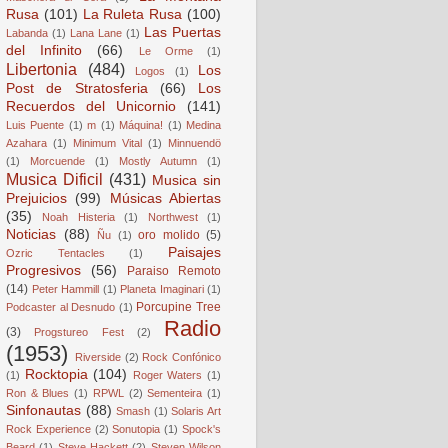
Rusa
(101)
La Ruleta Rusa
(100)
Las Puertas
Labanda
(1)
Lana Lane
(1)
del Infinito
(66)
Le Orme
(1)
Libertonia
(484)
Los
Logos
(1)
Post de Stratosferia
(66)
Los
Recuerdos del Unicornio
(141)
Luis Puente
(1)
m
(1)
Máquina!
(1)
Medina
Azahara
(1)
Minimum Vital
(1)
Minnuendö
(1)
Morcuende
(1)
Mostly Autumn
(1)
Musica Dificil
(431)
Musica sin
Prejuicios
(99)
Músicas Abiertas
(35)
Noah Histeria
(1)
Northwest
(1)
Noticias
(88)
oro molido
(5)
Ñu
(1)
Paisajes
Ozric Tentacles
(1)
Progresivos
(56)
Paraiso Remoto
(14)
Peter Hammill
(1)
Planeta Imaginari
(1)
Porcupine Tree
Podcaster al Desnudo
(1)
Radio
(3)
Progstureo Fest
(2)
(1953)
Riverside
(2)
Rock Confónico
Rocktopia
(104)
(1)
Roger Waters
(1)
Ron & Blues
(1)
RPWL
(2)
Sementeira
(1)
Sinfonautas
(88)
Smash
(1)
Solaris Art
Rock Experience
(2)
Sonutopia
(1)
Spock's
Beard
(1)
Steve Hackett
(2)
Steven Wilson