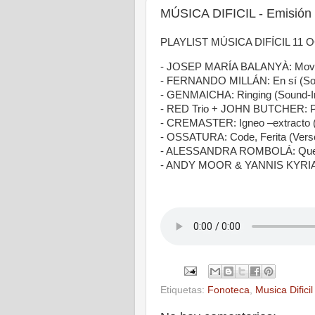
MÚSICA DIFICIL - Emisión 
PLAYLIST MÚSICA DIFÍCIL 11 
- JOSEP MARÍA BALANYÀ: Moveme
- FERNANDO MILLÁN: En sí (Soun
- GENMAICHA: Ringing (Sound-In
- RED Trio + JOHN BUTCHER: Pa
- CREMASTER: Igneo –extracto (
- OSSATURA: Code, Ferita (Ver
- ALESSANDRA ROMBOLÁ: Quejico
- ANDY MOOR & YANNIS KYRIAKI
Etiquetas:
Fonoteca
,
Musica Dificil