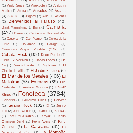
(1)
Andy Sears
(1)
Anekdoten
(1)
Arabs in
Articulos
(4)
Âscent
Aspic
(1)
Arena
(2)
(3)
Asfalto
(3)
Asgard
(2)
Atila
(1)
Axiom9
Bienvenidos al Paraiso
(48)
(2)
Calmaria
Blank Manuskript
(1)
Böira
(1)
(427)
Camel
(2)
Captains of Sea and War
(1)
Caravan
(1)
Carl Palmer
(1)
Cerca de la
Orilla
(1)
Cloudmap
(1)
Collage
(1)
Consorzio Acqua Potabile (CAP)
(1)
Cubata Rock
(102)
Deep Purple
(1)
Deus Ex Machina
(1)
Discos Locos
(1)
Dr.
No
(1)
Dream Theater
(1)
Dry River
(1)
El
El Jardín Eléctrico
(6)
Circulo de Willis
(1)
El Mar de los Metales
(406)
El
Mellotron
(53)
Entradas
(89)
Eric
Flower
Norlander
(1)
Festival Minorisa
(1)
Fonoteca
(3784)
Kings
(3)
Galadriel
(1)
Guillermo Cides
(1)
Harvest
Iguana Rock
(102)
(1)
IQ
(1)
Jethro
Tull
(2)
John Wetton
(1)
Juanpa
(1)
Kansas
(1)
Kant-Freud-Kafka
(1)
Kayak
(1)
Keith
King
Emerson Band
(1)
Kevin Ayers
(1)
La Caravana
(31)
Crimson
(3)
La
La Montaña
Maschera di Cera
(1)