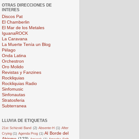
OTRAS DIRECCIONES DE
INTERES
Discos Pat
El Chamberlin
El Mar de los Metales
IguanaROCK
La Caravana
La Muerte Tenía un Blog
Pélago
Onda Latina
Orchestron
Oro Molido
Revistas y Fanzines
Rockliquias
Rockliquias Radio
Sinfomusic
Sinfonautas
Stratosferia
Subterranea
LLUVIA DE ETIQUETAS
21st Schizoid Band
(2)
Absente-H
(1)
After
Al Borde del
Crying
(1)
Agenda Prog
(1)
Abismo
(123)
Amarok
(1)
Amoeba Split