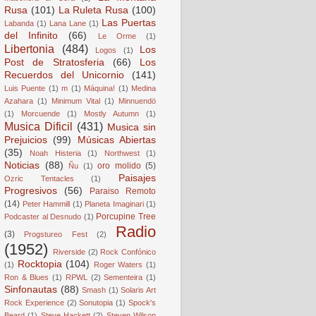
Rusa
(101)
La Ruleta Rusa
(100)
Las Puertas
Labanda
(1)
Lana Lane
(1)
del Infinito
(66)
Le Orme
(1)
Libertonia
(484)
Los
Logos
(1)
Post de Stratosferia
(66)
Los
Recuerdos del Unicornio
(141)
Luis Puente
(1)
m
(1)
Máquina!
(1)
Medina
Azahara
(1)
Minimum Vital
(1)
Minnuendö
(1)
Morcuende
(1)
Mostly Autumn
(1)
Musica Dificil
(431)
Musica sin
Prejuicios
(99)
Músicas Abiertas
(35)
Noah Histeria
(1)
Northwest
(1)
Noticias
(88)
oro molido
(5)
Ñu
(1)
Paisajes
Ozric Tentacles
(1)
Progresivos
(56)
Paraiso Remoto
(14)
Peter Hammill
(1)
Planeta Imaginari
(1)
Porcupine Tree
Podcaster al Desnudo
(1)
Radio
(3)
Progstureo Fest
(2)
(1952)
Riverside
(2)
Rock Confónico
Rocktopia
(104)
(1)
Roger Waters
(1)
Ron & Blues
(1)
RPWL
(2)
Sementeira
(1)
Sinfonautas
(88)
Smash
(1)
Solaris Art
Rock Experience
(2)
Sonutopia
(1)
Spock's
Beard
(1)
Steve Hackett
(2)
Steven Wilson