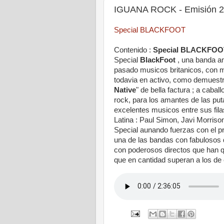
IGUANA ROCK - Emisión 28
Special BLACKFOOT
Contenido :
Special BLACKFOO
Special
BlackFoot
, una banda am
pasado musicos britanicos, con m
todavia en activo, como demuestra
Native
" de bella factura ; a caba
rock, para los amantes de las p
excelentes musicos entre sus fil
Latina : Paul Simon, Javi Morriso
Special aunando fuerzas con el 
una de las bandas con fabulosos d
con poderosos directos que han 
que en cantidad superan a los de e