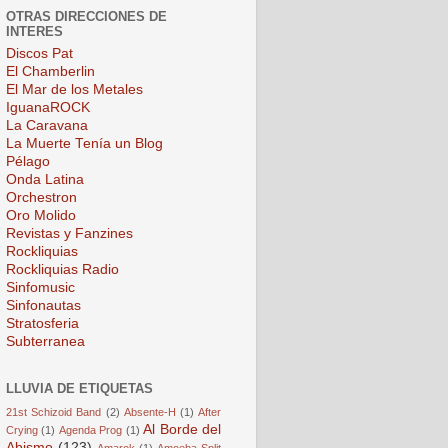
OTRAS DIRECCIONES DE
INTERES
Discos Pat
El Chamberlin
El Mar de los Metales
IguanaROCK
La Caravana
La Muerte Tenía un Blog
Pélago
Onda Latina
Orchestron
Oro Molido
Revistas y Fanzines
Rockliquias
Rockliquias Radio
Sinfomusic
Sinfonautas
Stratosferia
Subterranea
LLUVIA DE ETIQUETAS
21st Schizoid Band
(2)
Absente-H
(1)
After
Al Borde del
Crying
(1)
Agenda Prog
(1)
Abismo
(123)
Amarok
(1)
Amoeba Split