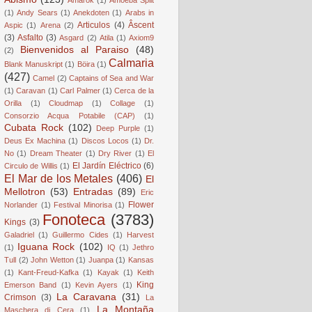
(1)
Andy Sears
(1)
Anekdoten
(1)
Arabs in
Articulos
(4)
Âscent
Aspic
(1)
Arena
(2)
(3)
Asfalto
(3)
Asgard
(2)
Atila
(1)
Axiom9
Bienvenidos al Paraiso
(48)
(2)
Calmaria
Blank Manuskript
(1)
Böira
(1)
(427)
Camel
(2)
Captains of Sea and War
(1)
Caravan
(1)
Carl Palmer
(1)
Cerca de la
Orilla
(1)
Cloudmap
(1)
Collage
(1)
Consorzio Acqua Potabile (CAP)
(1)
Cubata Rock
(102)
Deep Purple
(1)
Deus Ex Machina
(1)
Discos Locos
(1)
Dr.
No
(1)
Dream Theater
(1)
Dry River
(1)
El
El Jardín Eléctrico
(6)
Circulo de Willis
(1)
El Mar de los Metales
(406)
El
Mellotron
(53)
Entradas
(89)
Eric
Flower
Norlander
(1)
Festival Minorisa
(1)
Fonoteca
(3783)
Kings
(3)
Galadriel
(1)
Guillermo Cides
(1)
Harvest
Iguana Rock
(102)
(1)
IQ
(1)
Jethro
Tull
(2)
John Wetton
(1)
Juanpa
(1)
Kansas
(1)
Kant-Freud-Kafka
(1)
Kayak
(1)
Keith
King
Emerson Band
(1)
Kevin Ayers
(1)
La Caravana
(31)
Crimson
(3)
La
La Montaña
Maschera di Cera
(1)