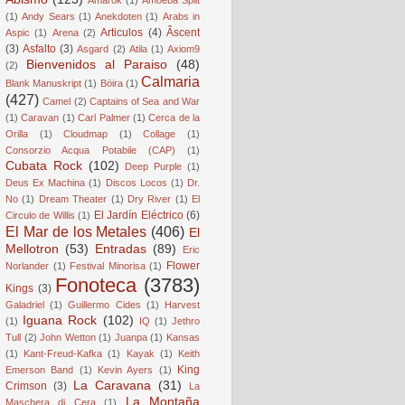
(1)
Andy Sears
(1)
Anekdoten
(1)
Arabs in
Articulos
(4)
Âscent
Aspic
(1)
Arena
(2)
(3)
Asfalto
(3)
Asgard
(2)
Atila
(1)
Axiom9
Bienvenidos al Paraiso
(48)
(2)
Calmaria
Blank Manuskript
(1)
Böira
(1)
(427)
Camel
(2)
Captains of Sea and War
(1)
Caravan
(1)
Carl Palmer
(1)
Cerca de la
Orilla
(1)
Cloudmap
(1)
Collage
(1)
Consorzio Acqua Potabile (CAP)
(1)
Cubata Rock
(102)
Deep Purple
(1)
Deus Ex Machina
(1)
Discos Locos
(1)
Dr.
No
(1)
Dream Theater
(1)
Dry River
(1)
El
El Jardín Eléctrico
(6)
Circulo de Willis
(1)
El Mar de los Metales
(406)
El
Mellotron
(53)
Entradas
(89)
Eric
Flower
Norlander
(1)
Festival Minorisa
(1)
Fonoteca
(3783)
Kings
(3)
Galadriel
(1)
Guillermo Cides
(1)
Harvest
Iguana Rock
(102)
(1)
IQ
(1)
Jethro
Tull
(2)
John Wetton
(1)
Juanpa
(1)
Kansas
(1)
Kant-Freud-Kafka
(1)
Kayak
(1)
Keith
King
Emerson Band
(1)
Kevin Ayers
(1)
La Caravana
(31)
Crimson
(3)
La
La Montaña
Maschera di Cera
(1)