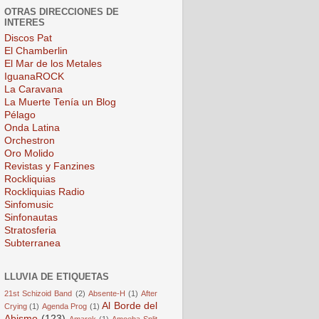
OTRAS DIRECCIONES DE
INTERES
Discos Pat
El Chamberlin
El Mar de los Metales
IguanaROCK
La Caravana
La Muerte Tenía un Blog
Pélago
Onda Latina
Orchestron
Oro Molido
Revistas y Fanzines
Rockliquias
Rockliquias Radio
Sinfomusic
Sinfonautas
Stratosferia
Subterranea
LLUVIA DE ETIQUETAS
21st Schizoid Band
(2)
Absente-H
(1)
After
Al Borde del
Crying
(1)
Agenda Prog
(1)
Abismo
(123)
Amarok
(1)
Amoeba Split