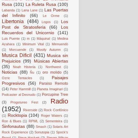
Rusa
(101)
La Ruleta Rusa
(100)
Las Puertas
Labanda
(1)
Lana Lane
(1)
del Infinito
(66)
Le Orme
(1)
Libertonia
(484)
Los
Logos
(1)
Post de Stratosferia
(66)
Los
Recuerdos del Unicornio
(141)
Luis Puente
(1)
m
(1)
Máquina!
(1)
Medina
Azahara
(1)
Minimum Vital
(1)
Minnuendö
(1)
Morcuende
(1)
Mostly Autumn
(1)
Musica Dificil
(431)
Musica sin
Prejuicios
(99)
Músicas Abiertas
(35)
Noah Histeria
(1)
Northwest
(1)
Noticias
(88)
oro molido
(5)
Ñu
(1)
Paisajes
Ozric Tentacles
(1)
Progresivos
(56)
Paraiso Remoto
(14)
Peter Hammill
(1)
Planeta Imaginari
(1)
Porcupine Tree
Podcaster al Desnudo
(1)
Radio
(3)
Progstureo Fest
(2)
(1952)
Riverside
(2)
Rock Confónico
Rocktopia
(104)
(1)
Roger Waters
(1)
Ron & Blues
(1)
RPWL
(2)
Sementeira
(1)
Sinfonautas
(88)
Smash
(1)
Solaris Art
Rock Experience
(2)
Sonutopia
(1)
Spock's
Beard
(1)
Steve Hackett
(2)
Steven Wilson