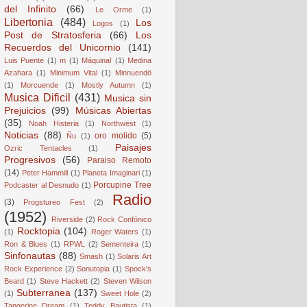
del Infinito
(66)
Le Orme
(1)
Libertonia
(484)
Los
Logos
(1)
Post de Stratosferia
(66)
Los
Recuerdos del Unicornio
(141)
Luis Puente
(1)
m
(1)
Máquina!
(1)
Medina
Azahara
(1)
Minimum Vital
(1)
Minnuendö
(1)
Morcuende
(1)
Mostly Autumn
(1)
Musica Dificil
(431)
Musica sin
Prejuicios
(99)
Músicas Abiertas
(35)
Noah Histeria
(1)
Northwest
(1)
Noticias
(88)
oro molido
(5)
Ñu
(1)
Paisajes
Ozric Tentacles
(1)
Progresivos
(56)
Paraiso Remoto
(14)
Peter Hammill
(1)
Planeta Imaginari
(1)
Porcupine Tree
Podcaster al Desnudo
(1)
Radio
(3)
Progstureo Fest
(2)
(1952)
Riverside
(2)
Rock Confónico
Rocktopia
(104)
(1)
Roger Waters
(1)
Ron & Blues
(1)
RPWL
(2)
Sementeira
(1)
Sinfonautas
(88)
Smash
(1)
Solaris Art
Rock Experience
(2)
Sonutopia
(1)
Spock's
Beard
(1)
Steve Hackett
(2)
Steven Wilson
Subterranea
(137)
(1)
Sweet Hole
(2)
Tangerine Dream
(1)
Teddy Bautista
(1)