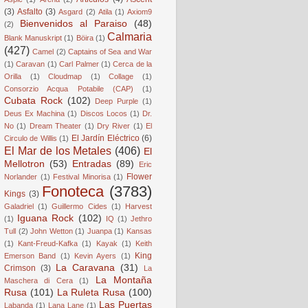
(3)
Asfalto
(3)
Asgard
(2)
Atila
(1)
Axiom9
Bienvenidos al Paraiso
(48)
(2)
Calmaria
Blank Manuskript
(1)
Böira
(1)
(427)
Camel
(2)
Captains of Sea and War
(1)
Caravan
(1)
Carl Palmer
(1)
Cerca de la
Orilla
(1)
Cloudmap
(1)
Collage
(1)
Consorzio Acqua Potabile (CAP)
(1)
Cubata Rock
(102)
Deep Purple
(1)
Deus Ex Machina
(1)
Discos Locos
(1)
Dr.
No
(1)
Dream Theater
(1)
Dry River
(1)
El
El Jardín Eléctrico
(6)
Circulo de Willis
(1)
El Mar de los Metales
(406)
El
Mellotron
(53)
Entradas
(89)
Eric
Flower
Norlander
(1)
Festival Minorisa
(1)
Fonoteca
(3783)
Kings
(3)
Galadriel
(1)
Guillermo Cides
(1)
Harvest
Iguana Rock
(102)
(1)
IQ
(1)
Jethro
Tull
(2)
John Wetton
(1)
Juanpa
(1)
Kansas
(1)
Kant-Freud-Kafka
(1)
Kayak
(1)
Keith
King
Emerson Band
(1)
Kevin Ayers
(1)
La Caravana
(31)
Crimson
(3)
La
La Montaña
Maschera di Cera
(1)
Rusa
(101)
La Ruleta Rusa
(100)
Las Puertas
Labanda
(1)
Lana Lane
(1)