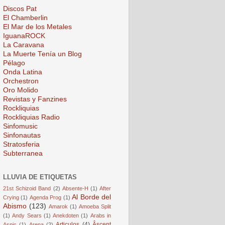
Discos Pat
El Chamberlin
El Mar de los Metales
IguanaROCK
La Caravana
La Muerte Tenía un Blog
Pélago
Onda Latina
Orchestron
Oro Molido
Revistas y Fanzines
Rockliquias
Rockliquias Radio
Sinfomusic
Sinfonautas
Stratosferia
Subterranea
LLUVIA DE ETIQUETAS
21st Schizoid Band
(2)
Absente-H
(1)
After
Al Borde del
Crying
(1)
Agenda Prog
(1)
Abismo
(123)
Amarok
(1)
Amoeba Split
(1)
Andy Sears
(1)
Anekdoten
(1)
Arabs in
Articulos
(4)
Âscent
Aspic
(1)
Arena
(2)