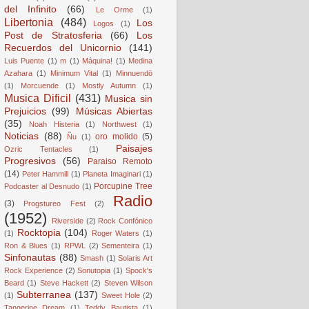
del Infinito
(66)
Le Orme
(1)
Libertonia
(484)
Los
Logos
(1)
Post de Stratosferia
(66)
Los
Recuerdos del Unicornio
(141)
Luis Puente
(1)
m
(1)
Máquina!
(1)
Medina
Azahara
(1)
Minimum Vital
(1)
Minnuendö
(1)
Morcuende
(1)
Mostly Autumn
(1)
Musica Dificil
(431)
Musica sin
Prejuicios
(99)
Músicas Abiertas
(35)
Noah Histeria
(1)
Northwest
(1)
Noticias
(88)
oro molido
(5)
Ñu
(1)
Paisajes
Ozric Tentacles
(1)
Progresivos
(56)
Paraiso Remoto
(14)
Peter Hammill
(1)
Planeta Imaginari
(1)
Porcupine Tree
Podcaster al Desnudo
(1)
Radio
(3)
Progstureo Fest
(2)
(1952)
Riverside
(2)
Rock Confónico
Rocktopia
(104)
(1)
Roger Waters
(1)
Ron & Blues
(1)
RPWL
(2)
Sementeira
(1)
Sinfonautas
(88)
Smash
(1)
Solaris Art
Rock Experience
(2)
Sonutopia
(1)
Spock's
Beard
(1)
Steve Hackett
(2)
Steven Wilson
Subterranea
(137)
(1)
Sweet Hole
(2)
Tangerine Dream
(1)
Teddy Bautista
(1)