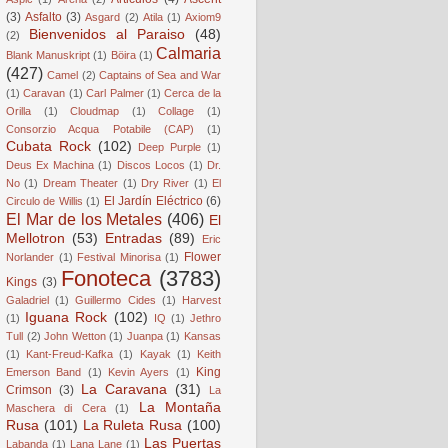
(3)
Asfalto
(3)
Asgard
(2)
Atila
(1)
Axiom9
Bienvenidos al Paraiso
(48)
(2)
Calmaria
Blank Manuskript
(1)
Böira
(1)
(427)
Camel
(2)
Captains of Sea and War
(1)
Caravan
(1)
Carl Palmer
(1)
Cerca de la
Orilla
(1)
Cloudmap
(1)
Collage
(1)
Consorzio Acqua Potabile (CAP)
(1)
Cubata Rock
(102)
Deep Purple
(1)
Deus Ex Machina
(1)
Discos Locos
(1)
Dr.
No
(1)
Dream Theater
(1)
Dry River
(1)
El
El Jardín Eléctrico
(6)
Circulo de Willis
(1)
El Mar de los Metales
(406)
El
Mellotron
(53)
Entradas
(89)
Eric
Flower
Norlander
(1)
Festival Minorisa
(1)
Fonoteca
(3783)
Kings
(3)
Galadriel
(1)
Guillermo Cides
(1)
Harvest
Iguana Rock
(102)
(1)
IQ
(1)
Jethro
Tull
(2)
John Wetton
(1)
Juanpa
(1)
Kansas
(1)
Kant-Freud-Kafka
(1)
Kayak
(1)
Keith
King
Emerson Band
(1)
Kevin Ayers
(1)
La Caravana
(31)
Crimson
(3)
La
La Montaña
Maschera di Cera
(1)
Rusa
(101)
La Ruleta Rusa
(100)
Las Puertas
Labanda
(1)
Lana Lane
(1)