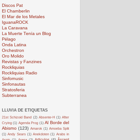
Discos Pat
El Chamberlin
El Mar de los Metales
IguanaROCK
La Caravana
La Muerte Tenía un Blog
Pélago
Onda Latina
Orchestron
Oro Molido
Revistas y Fanzines
Rockliquias
Rockliquias Radio
Sinfomusic
Sinfonautas
Stratosferia
Subterranea
LLUVIA DE ETIQUETAS
21st Schizoid Band
(2)
Absente-H
(1)
After
Al Borde del
Crying
(1)
Agenda Prog
(1)
Abismo
(123)
Amarok
(1)
Amoeba Split
(1)
Andy Sears
(1)
Anekdoten
(1)
Arabs in
Articulos
(4)
Âscent
Aspic
(1)
Arena
(2)