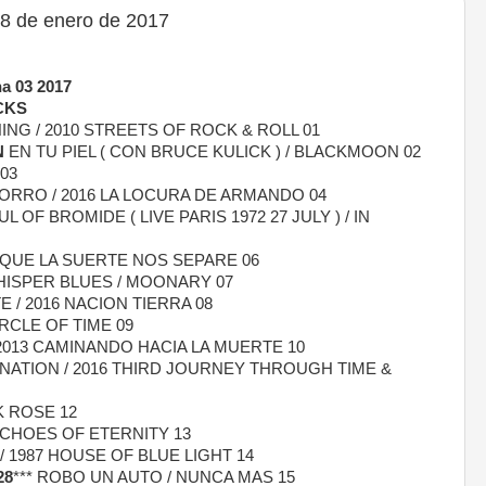
8 de enero de 2017
 03 2017
CKS
NG / 2010 STREETS OF ROCK & ROLL 01
N
EN TU PIEL ( CON BRUCE KULICK ) / BLACKMOON 02
03
RRO / 2016 LA LOCURA DE ARMANDO 04
 OF BROMIDE ( LIVE PARIS 1972 27 JULY ) / IN
 QUE LA SUERTE NOS SEPARE 06
ISPER BLUES / MOONARY 07
 / 2016 NACION TIERRA 08
IRCLE OF TIME 09
013 CAMINANDO HACIA LA MUERTE 10
ATION / 2016 THIRD JOURNEY THROUGH TIME &
K ROSE 12
ECHOES OF ETERNITY 13
/ 1987 HOUSE OF BLUE LIGHT 14
28
*** ROBO UN AUTO / NUNCA MAS 15