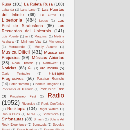
Rusa
(101)
La Ruleta Rusa
(100)
Las Puertas
Labanda
(1)
Lana Lane
(1)
del Infinito
(66)
Le Orme
(1)
Libertonia
(484)
Los
Logos
(1)
Post de Stratosferia
(66)
Los
Recuerdos del Unicornio
(141)
Luis Puente
(1)
m
(1)
Máquina!
(1)
Medina
Azahara
(1)
Minimum Vital
(1)
Minnuendö
(1)
Morcuende
(1)
Mostly Autumn
(1)
Musica Dificil
(431)
Musica sin
Prejuicios
(99)
Músicas Abiertas
(35)
Noah Histeria
(1)
Northwest
(1)
Noticias
(88)
oro molido
(5)
Ñu
(1)
Paisajes
Ozric Tentacles
(1)
Progresivos
(56)
Paraiso Remoto
(14)
Peter Hammill
(1)
Planeta Imaginari
(1)
Porcupine Tree
Podcaster al Desnudo
(1)
Radio
(3)
Progstureo Fest
(2)
(1952)
Riverside
(2)
Rock Confónico
Rocktopia
(104)
(1)
Roger Waters
(1)
Ron & Blues
(1)
RPWL
(2)
Sementeira
(1)
Sinfonautas
(88)
Smash
(1)
Solaris Art
Rock Experience
(2)
Sonutopia
(1)
Spock's
Beard
(1)
Steve Hackett
(2)
Steven Wilson