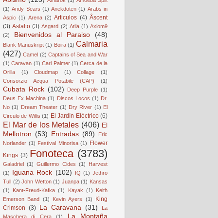
(1)
Andy Sears
(1)
Anekdoten
(1)
Arabs in
Articulos
(4)
Âscent
Aspic
(1)
Arena
(2)
(3)
Asfalto
(3)
Asgard
(2)
Atila
(1)
Axiom9
Bienvenidos al Paraiso
(48)
(2)
Calmaria
Blank Manuskript
(1)
Böira
(1)
(427)
Camel
(2)
Captains of Sea and War
(1)
Caravan
(1)
Carl Palmer
(1)
Cerca de la
Orilla
(1)
Cloudmap
(1)
Collage
(1)
Consorzio Acqua Potabile (CAP)
(1)
Cubata Rock
(102)
Deep Purple
(1)
Deus Ex Machina
(1)
Discos Locos
(1)
Dr.
No
(1)
Dream Theater
(1)
Dry River
(1)
El
El Jardín Eléctrico
(6)
Circulo de Willis
(1)
El Mar de los Metales
(406)
El
Mellotron
(53)
Entradas
(89)
Eric
Flower
Norlander
(1)
Festival Minorisa
(1)
Fonoteca
(3783)
Kings
(3)
Galadriel
(1)
Guillermo Cides
(1)
Harvest
Iguana Rock
(102)
(1)
IQ
(1)
Jethro
Tull
(2)
John Wetton
(1)
Juanpa
(1)
Kansas
(1)
Kant-Freud-Kafka
(1)
Kayak
(1)
Keith
King
Emerson Band
(1)
Kevin Ayers
(1)
La Caravana
(31)
Crimson
(3)
La
La Montaña
Maschera di Cera
(1)