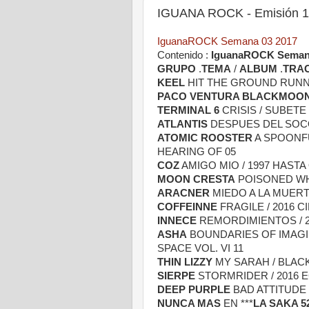
IGUANA ROCK - Emisión 1
IguanaROCK Semana 03 2017
Contenido :
IguanaROCK Semana
GRUPO
.
TEMA
/
ALBUM
.
TRA
KEEL
HIT THE GROUND RUNNI
PACO VENTURA BLACKMOO
TERMINAL 6
CRISIS / SUBETE 
ATLANTIS
DESPUES DEL SOCO
ATOMIC ROOSTER
A SPOONFUL
HEARING OF 05
COZ
AMIGO MIO / 1997 HASTA
MOON CRESTA
POISONED WH
ARACNER
MIEDO A LA MUERTE
COFFEINNE
FRAGILE / 2016 C
INNECE
REMORDIMIENTOS / 2
ASHA
BOUNDARIES OF IMAGIN
SPACE VOL. VI 11
THIN LIZZY
MY SARAH / BLAC
SIERPE
STORMRIDER / 2016 
DEEP PURPLE
BAD ATTITUDE 
NUNCA MAS
EN ***
LA SAKA 5