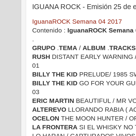
IGUANA ROCK - Emisión 25 de e
IguanaROCK Semana 04 2017
Contenido :
IguanaROCK Semana 
.
GRUPO
.
TEMA
/
ALBUM
.
TRACKS
RUSH
DISTANT EARLY WARNING 
01
BILLY THE KID
PRELUDE/ 1985 S
BILLY THE KID
GO FOR YOUR GUN
03
ERIC MARTIN
BEAUTIFUL / MR VO
ALTEREVO
LLORANDO RABIA ( AC
OCELON
THE MOON HUNTER / OF
LA FRONTERA
SI EL WHISKY NO
LO HARAN / CAPTURADOS VIVOS