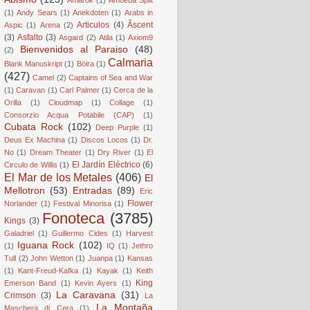
(1)
Andy Sears
(1)
Anekdoten
(1)
Arabs in
Articulos
(4)
Âscent
Aspic
(1)
Arena
(2)
(3)
Asfalto
(3)
Asgard
(2)
Atila
(1)
Axiom9
Bienvenidos al Paraiso
(48)
(2)
Calmaria
Blank Manuskript
(1)
Böira
(1)
(427)
Camel
(2)
Captains of Sea and War
(1)
Caravan
(1)
Carl Palmer
(1)
Cerca de la
Orilla
(1)
Cloudmap
(1)
Collage
(1)
Consorzio Acqua Potabile (CAP)
(1)
Cubata Rock
(102)
Deep Purple
(1)
Deus Ex Machina
(1)
Discos Locos
(1)
Dr.
No
(1)
Dream Theater
(1)
Dry River
(1)
El
El Jardín Eléctrico
(6)
Circulo de Willis
(1)
El Mar de los Metales
(406)
El
Mellotron
(53)
Entradas
(89)
Eric
Flower
Norlander
(1)
Festival Minorisa
(1)
Fonoteca
(3785)
Kings
(3)
Galadriel
(1)
Guillermo Cides
(1)
Harvest
Iguana Rock
(102)
(1)
IQ
(1)
Jethro
Tull
(2)
John Wetton
(1)
Juanpa
(1)
Kansas
(1)
Kant-Freud-Kafka
(1)
Kayak
(1)
Keith
King
Emerson Band
(1)
Kevin Ayers
(1)
La Caravana
(31)
Crimson
(3)
La
La Montaña
Maschera di Cera
(1)