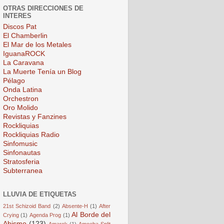
OTRAS DIRECCIONES DE
INTERES
Discos Pat
El Chamberlin
El Mar de los Metales
IguanaROCK
La Caravana
La Muerte Tenía un Blog
Pélago
Onda Latina
Orchestron
Oro Molido
Revistas y Fanzines
Rockliquias
Rockliquias Radio
Sinfomusic
Sinfonautas
Stratosferia
Subterranea
LLUVIA DE ETIQUETAS
21st Schizoid Band
(2)
Absente-H
(1)
After
Al Borde del
Crying
(1)
Agenda Prog
(1)
Abismo
(123)
Amarok
(1)
Amoeba Split