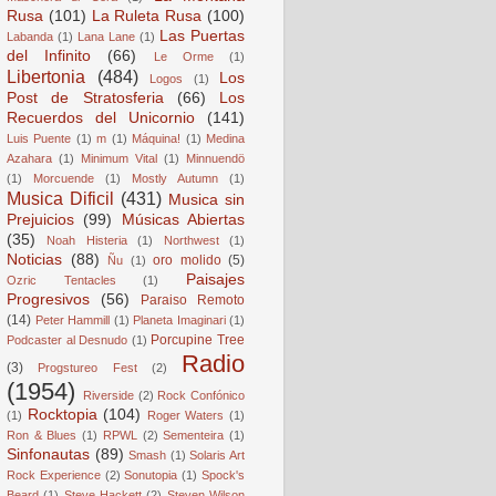
Rusa
(101)
La Ruleta Rusa
(100)
Las Puertas
Labanda
(1)
Lana Lane
(1)
del Infinito
(66)
Le Orme
(1)
Libertonia
(484)
Los
Logos
(1)
Post de Stratosferia
(66)
Los
Recuerdos del Unicornio
(141)
Luis Puente
(1)
m
(1)
Máquina!
(1)
Medina
Azahara
(1)
Minimum Vital
(1)
Minnuendö
(1)
Morcuende
(1)
Mostly Autumn
(1)
Musica Dificil
(431)
Musica sin
Prejuicios
(99)
Músicas Abiertas
(35)
Noah Histeria
(1)
Northwest
(1)
Noticias
(88)
oro molido
(5)
Ñu
(1)
Paisajes
Ozric Tentacles
(1)
Progresivos
(56)
Paraiso Remoto
(14)
Peter Hammill
(1)
Planeta Imaginari
(1)
Porcupine Tree
Podcaster al Desnudo
(1)
Radio
(3)
Progstureo Fest
(2)
(1954)
Riverside
(2)
Rock Confónico
Rocktopia
(104)
(1)
Roger Waters
(1)
Ron & Blues
(1)
RPWL
(2)
Sementeira
(1)
Sinfonautas
(89)
Smash
(1)
Solaris Art
Rock Experience
(2)
Sonutopia
(1)
Spock's
Beard
(1)
Steve Hackett
(2)
Steven Wilson