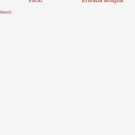
Inicio
Entrada antigua
(Atom)