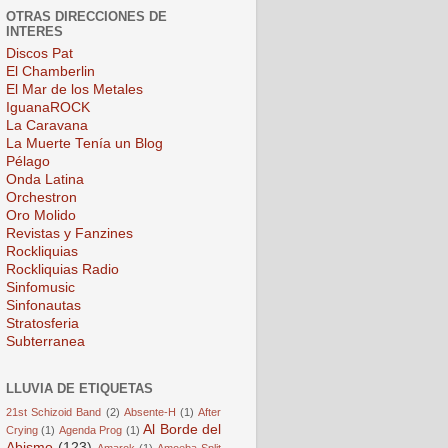
OTRAS DIRECCIONES DE
INTERES
Discos Pat
El Chamberlin
El Mar de los Metales
IguanaROCK
La Caravana
La Muerte Tenía un Blog
Pélago
Onda Latina
Orchestron
Oro Molido
Revistas y Fanzines
Rockliquias
Rockliquias Radio
Sinfomusic
Sinfonautas
Stratosferia
Subterranea
LLUVIA DE ETIQUETAS
21st Schizoid Band
(2)
Absente-H
(1)
After
Al Borde del
Crying
(1)
Agenda Prog
(1)
Abismo
(123)
Amarok
(1)
Amoeba Split