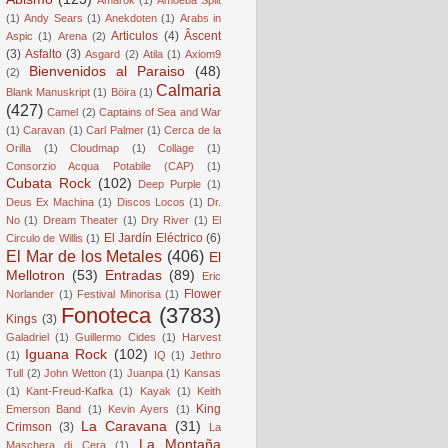
(1)
Andy Sears
(1)
Anekdoten
(1)
Arabs in
Articulos
(4)
Âscent
Aspic
(1)
Arena
(2)
(3)
Asfalto
(3)
Asgard
(2)
Atila
(1)
Axiom9
Bienvenidos al Paraiso
(48)
(2)
Calmaria
Blank Manuskript
(1)
Böira
(1)
(427)
Camel
(2)
Captains of Sea and War
(1)
Caravan
(1)
Carl Palmer
(1)
Cerca de la
Orilla
(1)
Cloudmap
(1)
Collage
(1)
Consorzio Acqua Potabile (CAP)
(1)
Cubata Rock
(102)
Deep Purple
(1)
Deus Ex Machina
(1)
Discos Locos
(1)
Dr.
No
(1)
Dream Theater
(1)
Dry River
(1)
El
El Jardín Eléctrico
(6)
Circulo de Willis
(1)
El Mar de los Metales
(406)
El
Mellotron
(53)
Entradas
(89)
Eric
Flower
Norlander
(1)
Festival Minorisa
(1)
Fonoteca
(3783)
Kings
(3)
Galadriel
(1)
Guillermo Cides
(1)
Harvest
Iguana Rock
(102)
(1)
IQ
(1)
Jethro
Tull
(2)
John Wetton
(1)
Juanpa
(1)
Kansas
(1)
Kant-Freud-Kafka
(1)
Kayak
(1)
Keith
King
Emerson Band
(1)
Kevin Ayers
(1)
La Caravana
(31)
Crimson
(3)
La
La Montaña
Maschera di Cera
(1)