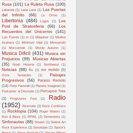
Rusa
(101)
La Ruleta Rusa
(100)
Las Puertas
Labanda
(1)
Lana Lane
(1)
del Infinito
(66)
Le Orme
(1)
Libertonia
(484)
Los
Logos
(1)
Post de Stratosferia
(66)
Los
Recuerdos del Unicornio
(141)
Luis Puente
(1)
m
(1)
Máquina!
(1)
Medina
Azahara
(1)
Minimum Vital
(1)
Minnuendö
(1)
Morcuende
(1)
Mostly Autumn
(1)
Musica Dificil
(431)
Musica sin
Prejuicios
(99)
Músicas Abiertas
(35)
Noah Histeria
(1)
Northwest
(1)
Noticias
(88)
oro molido
(5)
Ñu
(1)
Paisajes
Ozric Tentacles
(1)
Progresivos
(56)
Paraiso Remoto
(14)
Peter Hammill
(1)
Planeta Imaginari
(1)
Porcupine Tree
Podcaster al Desnudo
(1)
Radio
(3)
Progstureo Fest
(2)
(1952)
Riverside
(2)
Rock Confónico
Rocktopia
(104)
(1)
Roger Waters
(1)
Ron & Blues
(1)
RPWL
(2)
Sementeira
(1)
Sinfonautas
(88)
Smash
(1)
Solaris Art
Rock Experience
(2)
Sonutopia
(1)
Spock's
Beard
(1)
Steve Hackett
(2)
Steven Wilson