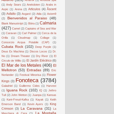
(1)
Andy Sears
(1)
Anekdoten
(1)
Arabs in
Articulos
(4)
Âscent
Aspic
(1)
Arena
(2)
(3)
Asfalto
(3)
Asgard
(2)
Atila
(1)
Axiom9
Bienvenidos al Paraiso
(48)
(2)
Calmaria
Blank Manuskript
(1)
Böira
(1)
(427)
Camel
(2)
Captains of Sea and War
(1)
Caravan
(1)
Carl Palmer
(1)
Cerca de la
Orilla
(1)
Cloudmap
(1)
Collage
(1)
Consorzio Acqua Potabile (CAP)
(1)
Cubata Rock
(102)
Deep Purple
(1)
Deus Ex Machina
(1)
Discos Locos
(1)
Dr.
No
(1)
Dream Theater
(1)
Dry River
(1)
El
El Jardín Eléctrico
(6)
Circulo de Willis
(1)
El Mar de los Metales
(406)
El
Mellotron
(53)
Entradas
(89)
Eric
Flower
Norlander
(1)
Festival Minorisa
(1)
Fonoteca
(3784)
Kings
(3)
Galadriel
(1)
Guillermo Cides
(1)
Harvest
Iguana Rock
(102)
(1)
IQ
(1)
Jethro
Tull
(2)
John Wetton
(1)
Juanpa
(1)
Kansas
(1)
Kant-Freud-Kafka
(1)
Kayak
(1)
Keith
King
Emerson Band
(1)
Kevin Ayers
(1)
La Caravana
(31)
Crimson
(3)
La
La Montaña
Maschera di Cera
(1)