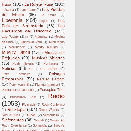
Rusa
(101)
La Ruleta Rusa
(100)
Las Puertas
Labanda
(1)
Lana Lane
(1)
del Infinito
(66)
Le Orme
(1)
Libertonia
(484)
Los
Logos
(1)
Post de Stratosferia
(66)
Los
Recuerdos del Unicornio
(141)
Luis Puente
(1)
m
(1)
Máquina!
(1)
Medina
Azahara
(1)
Minimum Vital
(1)
Minnuendö
(1)
Morcuende
(1)
Mostly Autumn
(1)
Musica Dificil
(431)
Musica sin
Prejuicios
(99)
Músicas Abiertas
(35)
Noah Histeria
(1)
Northwest
(1)
Noticias
(88)
oro molido
(5)
Ñu
(1)
Paisajes
Ozric Tentacles
(1)
Progresivos
(56)
Paraiso Remoto
(14)
Peter Hammill
(1)
Planeta Imaginari
(1)
Porcupine Tree
Podcaster al Desnudo
(1)
Radio
(3)
Progstureo Fest
(2)
(1953)
Riverside
(2)
Rock Confónico
Rocktopia
(104)
(1)
Roger Waters
(1)
Ron & Blues
(1)
RPWL
(2)
Sementeira
(1)
Sinfonautas
(88)
Smash
(1)
Solaris Art
Rock Experience
(2)
Sonutopia
(1)
Spock's
Beard
(1)
Steve Hackett
(2)
Steven Wilson