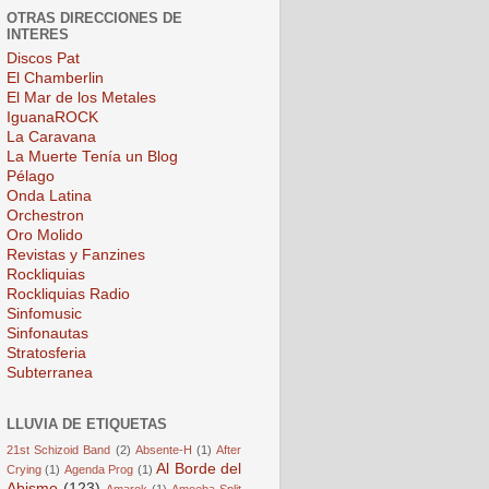
OTRAS DIRECCIONES DE
INTERES
Discos Pat
El Chamberlin
El Mar de los Metales
IguanaROCK
La Caravana
La Muerte Tenía un Blog
Pélago
Onda Latina
Orchestron
Oro Molido
Revistas y Fanzines
Rockliquias
Rockliquias Radio
Sinfomusic
Sinfonautas
Stratosferia
Subterranea
LLUVIA DE ETIQUETAS
21st Schizoid Band
(2)
Absente-H
(1)
After
Al Borde del
Crying
(1)
Agenda Prog
(1)
Abismo
(123)
Amarok
(1)
Amoeba Split