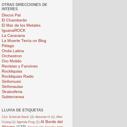
OTRAS DIRECCIONES DE
INTERES
Discos Pat
El Chamberlin
El Mar de los Metales
IguanaROCK
La Caravana
La Muerte Tenía un Blog
Pélago
Onda Latina
Orchestron
Oro Molido
Revistas y Fanzines
Rockliquias
Rockliquias Radio
Sinfomusic
Sinfonautas
Stratosferia
Subterranea
LLUVIA DE ETIQUETAS
21st Schizoid Band
(2)
Absente-H
(1)
After
Al Borde del
Crying
(1)
Agenda Prog
(1)
Abismo
(123)
Amarok
(1)
Amoeba Split