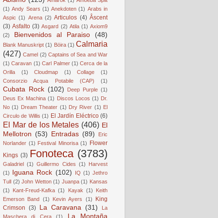
(1)
Andy Sears
(1)
Anekdoten
(1)
Arabs in
Articulos
(4)
Âscent
Aspic
(1)
Arena
(2)
(3)
Asfalto
(3)
Asgard
(2)
Atila
(1)
Axiom9
Bienvenidos al Paraiso
(48)
(2)
Calmaria
Blank Manuskript
(1)
Böira
(1)
(427)
Camel
(2)
Captains of Sea and War
(1)
Caravan
(1)
Carl Palmer
(1)
Cerca de la
Orilla
(1)
Cloudmap
(1)
Collage
(1)
Consorzio Acqua Potabile (CAP)
(1)
Cubata Rock
(102)
Deep Purple
(1)
Deus Ex Machina
(1)
Discos Locos
(1)
Dr.
No
(1)
Dream Theater
(1)
Dry River
(1)
El
El Jardín Eléctrico
(6)
Circulo de Willis
(1)
El Mar de los Metales
(406)
El
Mellotron
(53)
Entradas
(89)
Eric
Flower
Norlander
(1)
Festival Minorisa
(1)
Fonoteca
(3783)
Kings
(3)
Galadriel
(1)
Guillermo Cides
(1)
Harvest
Iguana Rock
(102)
(1)
IQ
(1)
Jethro
Tull
(2)
John Wetton
(1)
Juanpa
(1)
Kansas
(1)
Kant-Freud-Kafka
(1)
Kayak
(1)
Keith
King
Emerson Band
(1)
Kevin Ayers
(1)
La Caravana
(31)
Crimson
(3)
La
La Montaña
Maschera di Cera
(1)