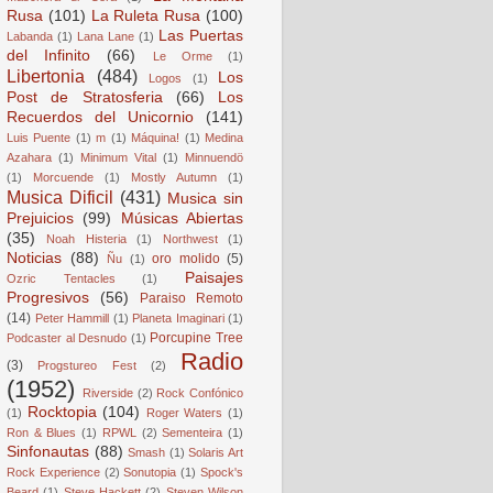
Rusa
(101)
La Ruleta Rusa
(100)
Las Puertas
Labanda
(1)
Lana Lane
(1)
del Infinito
(66)
Le Orme
(1)
Libertonia
(484)
Los
Logos
(1)
Post de Stratosferia
(66)
Los
Recuerdos del Unicornio
(141)
Luis Puente
(1)
m
(1)
Máquina!
(1)
Medina
Azahara
(1)
Minimum Vital
(1)
Minnuendö
(1)
Morcuende
(1)
Mostly Autumn
(1)
Musica Dificil
(431)
Musica sin
Prejuicios
(99)
Músicas Abiertas
(35)
Noah Histeria
(1)
Northwest
(1)
Noticias
(88)
oro molido
(5)
Ñu
(1)
Paisajes
Ozric Tentacles
(1)
Progresivos
(56)
Paraiso Remoto
(14)
Peter Hammill
(1)
Planeta Imaginari
(1)
Porcupine Tree
Podcaster al Desnudo
(1)
Radio
(3)
Progstureo Fest
(2)
(1952)
Riverside
(2)
Rock Confónico
Rocktopia
(104)
(1)
Roger Waters
(1)
Ron & Blues
(1)
RPWL
(2)
Sementeira
(1)
Sinfonautas
(88)
Smash
(1)
Solaris Art
Rock Experience
(2)
Sonutopia
(1)
Spock's
Beard
(1)
Steve Hackett
(2)
Steven Wilson