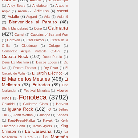
(1)
Andy Sears
(1)
Anekdoten
(1)
Arabs in
Articulos
(4)
Âscent
Aspic
(1)
Arena
(2)
(3)
Asfalto
(3)
Asgard
(2)
Atila
(1)
Axiom9
Bienvenidos al Paraiso
(48)
(2)
Calmaria
Blank Manuskript
(1)
Böira
(1)
(427)
Camel
(2)
Captains of Sea and War
(1)
Caravan
(1)
Carl Palmer
(1)
Cerca de la
Orilla
(1)
Cloudmap
(1)
Collage
(1)
Consorzio Acqua Potabile (CAP)
(1)
Cubata Rock
(102)
Deep Purple
(1)
Deus Ex Machina
(1)
Discos Locos
(1)
Dr.
No
(1)
Dream Theater
(1)
Dry River
(1)
El
El Jardín Eléctrico
(6)
Circulo de Willis
(1)
El Mar de los Metales
(406)
El
Mellotron
(53)
Entradas
(89)
Eric
Flower
Norlander
(1)
Festival Minorisa
(1)
Fonoteca
(3782)
Kings
(3)
Galadriel
(1)
Guillermo Cides
(1)
Harvest
Iguana Rock
(102)
(1)
IQ
(1)
Jethro
Tull
(2)
John Wetton
(1)
Juanpa
(1)
Kansas
(1)
Kant-Freud-Kafka
(1)
Kayak
(1)
Keith
King
Emerson Band
(1)
Kevin Ayers
(1)
La Caravana
(31)
Crimson
(3)
La
La Montaña
Maschera di Cera
(1)