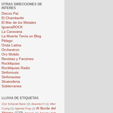
OTRAS DIRECCIONES DE
INTERES
Discos Pat
El Chamberlin
El Mar de los Metales
IguanaROCK
La Caravana
La Muerte Tenía un Blog
Pélago
Onda Latina
Orchestron
Oro Molido
Revistas y Fanzines
Rockliquias
Rockliquias Radio
Sinfomusic
Sinfonautas
Stratosferia
Subterranea
LLUVIA DE ETIQUETAS
21st Schizoid Band
(2)
Absente-H
(1)
After
Al Borde del
Crying
(1)
Agenda Prog
(1)
Abismo
(123)
Amarok
(1)
Amoeba Split