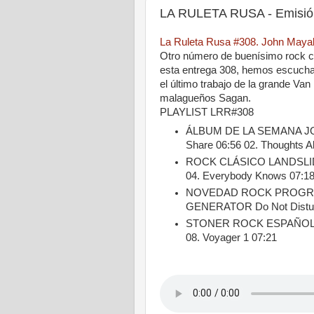
LA RULETA RUSA - Emisión
La Ruleta Rusa #308. John Mayall
Otro número de buenísimo rock c
esta entrega 308, hemos escuchad
el último trabajo de la grande Va
malagueños Sagan.
PLAYLIST LRR#308
ÁLBUM DE LA SEMANA JOHN
Share 06:56 02. Thoughts 
ROCK CLÁSICO LANDSLIDE T
04. Everybody Knows 07:1
NOVEDAD ROCK PROGR
GENERATOR Do Not Disturb 
STONER ROCK ESPAÑOL SAG
08. Voyager 1 07:21