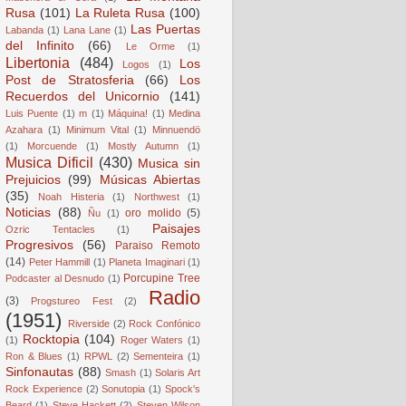
Rusa
(101)
La Ruleta Rusa
(100)
Las Puertas
Labanda
(1)
Lana Lane
(1)
del Infinito
(66)
Le Orme
(1)
Libertonia
(484)
Los
Logos
(1)
Post de Stratosferia
(66)
Los
Recuerdos del Unicornio
(141)
Luis Puente
(1)
m
(1)
Máquina!
(1)
Medina
Azahara
(1)
Minimum Vital
(1)
Minnuendö
(1)
Morcuende
(1)
Mostly Autumn
(1)
Musica Dificil
(430)
Musica sin
Prejuicios
(99)
Músicas Abiertas
(35)
Noah Histeria
(1)
Northwest
(1)
Noticias
(88)
oro molido
(5)
Ñu
(1)
Paisajes
Ozric Tentacles
(1)
Progresivos
(56)
Paraiso Remoto
(14)
Peter Hammill
(1)
Planeta Imaginari
(1)
Porcupine Tree
Podcaster al Desnudo
(1)
Radio
(3)
Progstureo Fest
(2)
(1951)
Riverside
(2)
Rock Confónico
Rocktopia
(104)
(1)
Roger Waters
(1)
Ron & Blues
(1)
RPWL
(2)
Sementeira
(1)
Sinfonautas
(88)
Smash
(1)
Solaris Art
Rock Experience
(2)
Sonutopia
(1)
Spock's
Beard
(1)
Steve Hackett
(2)
Steven Wilson