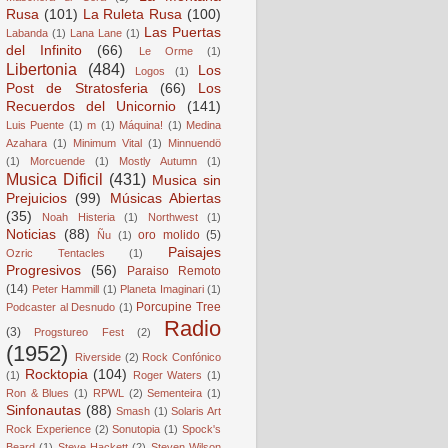
Rusa
(101)
La Ruleta Rusa
(100)
Las Puertas
Labanda
(1)
Lana Lane
(1)
del Infinito
(66)
Le Orme
(1)
Libertonia
(484)
Los
Logos
(1)
Post de Stratosferia
(66)
Los
Recuerdos del Unicornio
(141)
Luis Puente
(1)
m
(1)
Máquina!
(1)
Medina
Azahara
(1)
Minimum Vital
(1)
Minnuendö
(1)
Morcuende
(1)
Mostly Autumn
(1)
Musica Dificil
(431)
Musica sin
Prejuicios
(99)
Músicas Abiertas
(35)
Noah Histeria
(1)
Northwest
(1)
Noticias
(88)
oro molido
(5)
Ñu
(1)
Paisajes
Ozric Tentacles
(1)
Progresivos
(56)
Paraiso Remoto
(14)
Peter Hammill
(1)
Planeta Imaginari
(1)
Porcupine Tree
Podcaster al Desnudo
(1)
Radio
(3)
Progstureo Fest
(2)
(1952)
Riverside
(2)
Rock Confónico
Rocktopia
(104)
(1)
Roger Waters
(1)
Ron & Blues
(1)
RPWL
(2)
Sementeira
(1)
Sinfonautas
(88)
Smash
(1)
Solaris Art
Rock Experience
(2)
Sonutopia
(1)
Spock's
Beard
(1)
Steve Hackett
(2)
Steven Wilson