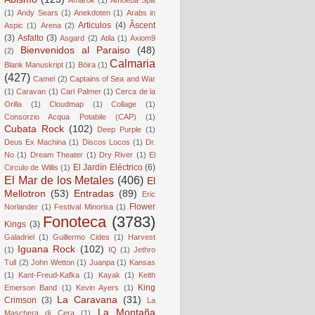
(1)
Andy Sears
(1)
Anekdoten
(1)
Arabs in
Articulos
(4)
Âscent
Aspic
(1)
Arena
(2)
(3)
Asfalto
(3)
Asgard
(2)
Atila
(1)
Axiom9
Bienvenidos al Paraiso
(48)
(2)
Calmaria
Blank Manuskript
(1)
Böira
(1)
(427)
Camel
(2)
Captains of Sea and War
(1)
Caravan
(1)
Carl Palmer
(1)
Cerca de la
Orilla
(1)
Cloudmap
(1)
Collage
(1)
Consorzio Acqua Potabile (CAP)
(1)
Cubata Rock
(102)
Deep Purple
(1)
Deus Ex Machina
(1)
Discos Locos
(1)
Dr.
No
(1)
Dream Theater
(1)
Dry River
(1)
El
El Jardín Eléctrico
(6)
Circulo de Willis
(1)
El Mar de los Metales
(406)
El
Mellotron
(53)
Entradas
(89)
Eric
Flower
Norlander
(1)
Festival Minorisa
(1)
Fonoteca
(3783)
Kings
(3)
Galadriel
(1)
Guillermo Cides
(1)
Harvest
Iguana Rock
(102)
(1)
IQ
(1)
Jethro
Tull
(2)
John Wetton
(1)
Juanpa
(1)
Kansas
(1)
Kant-Freud-Kafka
(1)
Kayak
(1)
Keith
King
Emerson Band
(1)
Kevin Ayers
(1)
La Caravana
(31)
Crimson
(3)
La
La Montaña
Maschera di Cera
(1)