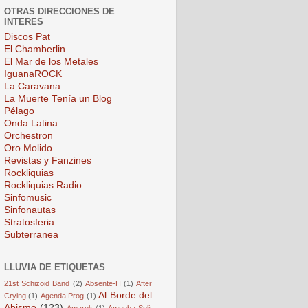
OTRAS DIRECCIONES DE
INTERES
Discos Pat
El Chamberlin
El Mar de los Metales
IguanaROCK
La Caravana
La Muerte Tenía un Blog
Pélago
Onda Latina
Orchestron
Oro Molido
Revistas y Fanzines
Rockliquias
Rockliquias Radio
Sinfomusic
Sinfonautas
Stratosferia
Subterranea
LLUVIA DE ETIQUETAS
21st Schizoid Band
(2)
Absente-H
(1)
After
Al Borde del
Crying
(1)
Agenda Prog
(1)
Abismo
(123)
Amarok
(1)
Amoeba Split