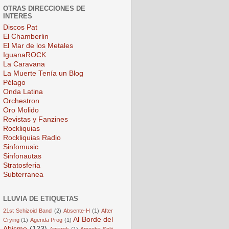
OTRAS DIRECCIONES DE
INTERES
Discos Pat
El Chamberlin
El Mar de los Metales
IguanaROCK
La Caravana
La Muerte Tenía un Blog
Pélago
Onda Latina
Orchestron
Oro Molido
Revistas y Fanzines
Rockliquias
Rockliquias Radio
Sinfomusic
Sinfonautas
Stratosferia
Subterranea
LLUVIA DE ETIQUETAS
21st Schizoid Band
(2)
Absente-H
(1)
After
Al Borde del
Crying
(1)
Agenda Prog
(1)
Abismo
(123)
Amarok
(1)
Amoeba Split