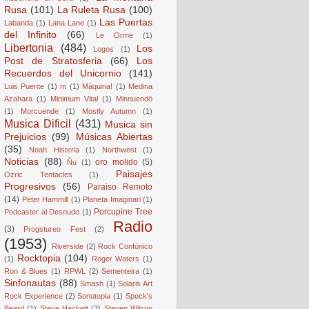
Rusa
(101)
La Ruleta Rusa
(100)
Las Puertas
Labanda
(1)
Lana Lane
(1)
del Infinito
(66)
Le Orme
(1)
Libertonia
(484)
Los
Logos
(1)
Post de Stratosferia
(66)
Los
Recuerdos del Unicornio
(141)
Luis Puente
(1)
m
(1)
Máquina!
(1)
Medina
Azahara
(1)
Minimum Vital
(1)
Minnuendö
(1)
Morcuende
(1)
Mostly Autumn
(1)
Musica Dificil
(431)
Musica sin
Prejuicios
(99)
Músicas Abiertas
(35)
Noah Histeria
(1)
Northwest
(1)
Noticias
(88)
oro molido
(5)
Ñu
(1)
Paisajes
Ozric Tentacles
(1)
Progresivos
(56)
Paraiso Remoto
(14)
Peter Hammill
(1)
Planeta Imaginari
(1)
Porcupine Tree
Podcaster al Desnudo
(1)
Radio
(3)
Progstureo Fest
(2)
(1953)
Riverside
(2)
Rock Confónico
Rocktopia
(104)
(1)
Roger Waters
(1)
Ron & Blues
(1)
RPWL
(2)
Sementeira
(1)
Sinfonautas
(88)
Smash
(1)
Solaris Art
Rock Experience
(2)
Sonutopia
(1)
Spock's
Beard
(1)
Steve Hackett
(2)
Steven Wilson