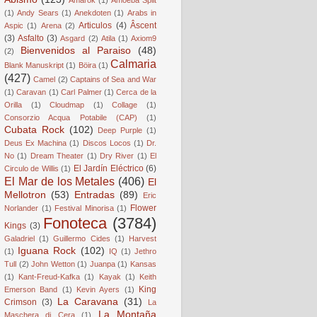
(1)
Andy Sears
(1)
Anekdoten
(1)
Arabs in
Articulos
(4)
Âscent
Aspic
(1)
Arena
(2)
(3)
Asfalto
(3)
Asgard
(2)
Atila
(1)
Axiom9
Bienvenidos al Paraiso
(48)
(2)
Calmaria
Blank Manuskript
(1)
Böira
(1)
(427)
Camel
(2)
Captains of Sea and War
(1)
Caravan
(1)
Carl Palmer
(1)
Cerca de la
Orilla
(1)
Cloudmap
(1)
Collage
(1)
Consorzio Acqua Potabile (CAP)
(1)
Cubata Rock
(102)
Deep Purple
(1)
Deus Ex Machina
(1)
Discos Locos
(1)
Dr.
No
(1)
Dream Theater
(1)
Dry River
(1)
El
El Jardín Eléctrico
(6)
Circulo de Willis
(1)
El Mar de los Metales
(406)
El
Mellotron
(53)
Entradas
(89)
Eric
Flower
Norlander
(1)
Festival Minorisa
(1)
Fonoteca
(3784)
Kings
(3)
Galadriel
(1)
Guillermo Cides
(1)
Harvest
Iguana Rock
(102)
(1)
IQ
(1)
Jethro
Tull
(2)
John Wetton
(1)
Juanpa
(1)
Kansas
(1)
Kant-Freud-Kafka
(1)
Kayak
(1)
Keith
King
Emerson Band
(1)
Kevin Ayers
(1)
La Caravana
(31)
Crimson
(3)
La
La Montaña
Maschera di Cera
(1)