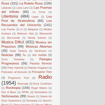
Rusa
(101)
La Ruleta Rusa
(100)
Las Puertas
Labanda
(1)
Lana Lane
(1)
del Infinito
(66)
Le Orme
(1)
Libertonia
(484)
Los
Logos
(1)
Post de Stratosferia
(66)
Los
Recuerdos del Unicornio
(141)
Luis Puente
(1)
m
(1)
Máquina!
(1)
Medina
Azahara
(1)
Minimum Vital
(1)
Minnuendö
(1)
Morcuende
(1)
Mostly Autumn
(1)
Musica Dificil
(431)
Musica sin
Prejuicios
(99)
Músicas Abiertas
(35)
Noah Histeria
(1)
Northwest
(1)
Noticias
(88)
oro molido
(5)
Ñu
(1)
Paisajes
Ozric Tentacles
(1)
Progresivos
(56)
Paraiso Remoto
(14)
Peter Hammill
(1)
Planeta Imaginari
(1)
Porcupine Tree
Podcaster al Desnudo
(1)
Radio
(3)
Progstureo Fest
(2)
(1954)
Riverside
(2)
Rock Confónico
Rocktopia
(104)
(1)
Roger Waters
(1)
Ron & Blues
(1)
RPWL
(2)
Sementeira
(1)
Sinfonautas
(89)
Smash
(1)
Solaris Art
Rock Experience
(2)
Sonutopia
(1)
Spock's
Beard
(1)
Steve Hackett
(2)
Steven Wilson