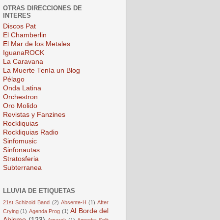
OTRAS DIRECCIONES DE
INTERES
Discos Pat
El Chamberlin
El Mar de los Metales
IguanaROCK
La Caravana
La Muerte Tenía un Blog
Pélago
Onda Latina
Orchestron
Oro Molido
Revistas y Fanzines
Rockliquias
Rockliquias Radio
Sinfomusic
Sinfonautas
Stratosferia
Subterranea
LLUVIA DE ETIQUETAS
21st Schizoid Band
(2)
Absente-H
(1)
After
Al Borde del
Crying
(1)
Agenda Prog
(1)
Abismo
(123)
Amarok
(1)
Amoeba Split