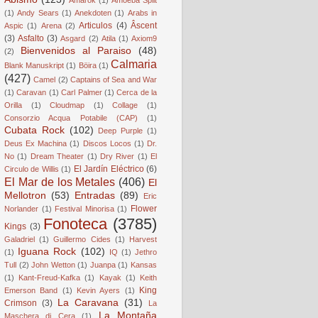
(1)
Andy Sears
(1)
Anekdoten
(1)
Arabs in
Articulos
(4)
Âscent
Aspic
(1)
Arena
(2)
(3)
Asfalto
(3)
Asgard
(2)
Atila
(1)
Axiom9
Bienvenidos al Paraiso
(48)
(2)
Calmaria
Blank Manuskript
(1)
Böira
(1)
(427)
Camel
(2)
Captains of Sea and War
(1)
Caravan
(1)
Carl Palmer
(1)
Cerca de la
Orilla
(1)
Cloudmap
(1)
Collage
(1)
Consorzio Acqua Potabile (CAP)
(1)
Cubata Rock
(102)
Deep Purple
(1)
Deus Ex Machina
(1)
Discos Locos
(1)
Dr.
No
(1)
Dream Theater
(1)
Dry River
(1)
El
El Jardín Eléctrico
(6)
Circulo de Willis
(1)
El Mar de los Metales
(406)
El
Mellotron
(53)
Entradas
(89)
Eric
Flower
Norlander
(1)
Festival Minorisa
(1)
Fonoteca
(3785)
Kings
(3)
Galadriel
(1)
Guillermo Cides
(1)
Harvest
Iguana Rock
(102)
(1)
IQ
(1)
Jethro
Tull
(2)
John Wetton
(1)
Juanpa
(1)
Kansas
(1)
Kant-Freud-Kafka
(1)
Kayak
(1)
Keith
King
Emerson Band
(1)
Kevin Ayers
(1)
La Caravana
(31)
Crimson
(3)
La
La Montaña
Maschera di Cera
(1)