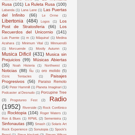
Rusa
(101)
La Ruleta Rusa
(100)
Las Puertas
Labanda
(1)
Lana Lane
(1)
del Infinito
(66)
Le Orme
(1)
Libertonia
(484)
Los
Logos
(1)
Post de Stratosferia
(66)
Los
Recuerdos del Unicornio
(141)
Luis Puente
(1)
m
(1)
Máquina!
(1)
Medina
Azahara
(1)
Minimum Vital
(1)
Minnuendö
(1)
Morcuende
(1)
Mostly Autumn
(1)
Musica Dificil
(431)
Musica sin
Prejuicios
(99)
Músicas Abiertas
(35)
Noah Histeria
(1)
Northwest
(1)
Noticias
(88)
oro molido
(5)
Ñu
(1)
Paisajes
Ozric Tentacles
(1)
Progresivos
(56)
Paraiso Remoto
(14)
Peter Hammill
(1)
Planeta Imaginari
(1)
Porcupine Tree
Podcaster al Desnudo
(1)
Radio
(3)
Progstureo Fest
(2)
(1952)
Riverside
(2)
Rock Confónico
Rocktopia
(104)
(1)
Roger Waters
(1)
Ron & Blues
(1)
RPWL
(2)
Sementeira
(1)
Sinfonautas
(88)
Smash
(1)
Solaris Art
Rock Experience
(2)
Sonutopia
(1)
Spock's
Beard
(1)
Steve Hackett
(2)
Steven Wilson