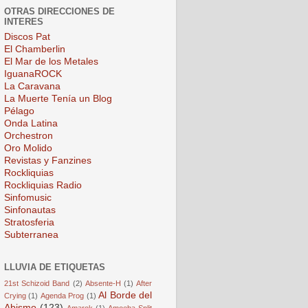
OTRAS DIRECCIONES DE
INTERES
Discos Pat
El Chamberlin
El Mar de los Metales
IguanaROCK
La Caravana
La Muerte Tenía un Blog
Pélago
Onda Latina
Orchestron
Oro Molido
Revistas y Fanzines
Rockliquias
Rockliquias Radio
Sinfomusic
Sinfonautas
Stratosferia
Subterranea
LLUVIA DE ETIQUETAS
21st Schizoid Band
(2)
Absente-H
(1)
After
Al Borde del
Crying
(1)
Agenda Prog
(1)
Abismo
(123)
Amarok
(1)
Amoeba Split