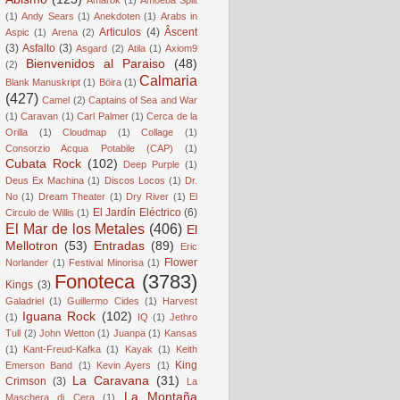
(1)
Andy Sears
(1)
Anekdoten
(1)
Arabs in
Articulos
(4)
Âscent
Aspic
(1)
Arena
(2)
(3)
Asfalto
(3)
Asgard
(2)
Atila
(1)
Axiom9
Bienvenidos al Paraiso
(48)
(2)
Calmaria
Blank Manuskript
(1)
Böira
(1)
(427)
Camel
(2)
Captains of Sea and War
(1)
Caravan
(1)
Carl Palmer
(1)
Cerca de la
Orilla
(1)
Cloudmap
(1)
Collage
(1)
Consorzio Acqua Potabile (CAP)
(1)
Cubata Rock
(102)
Deep Purple
(1)
Deus Ex Machina
(1)
Discos Locos
(1)
Dr.
No
(1)
Dream Theater
(1)
Dry River
(1)
El
El Jardín Eléctrico
(6)
Circulo de Willis
(1)
El Mar de los Metales
(406)
El
Mellotron
(53)
Entradas
(89)
Eric
Flower
Norlander
(1)
Festival Minorisa
(1)
Fonoteca
(3783)
Kings
(3)
Galadriel
(1)
Guillermo Cides
(1)
Harvest
Iguana Rock
(102)
(1)
IQ
(1)
Jethro
Tull
(2)
John Wetton
(1)
Juanpa
(1)
Kansas
(1)
Kant-Freud-Kafka
(1)
Kayak
(1)
Keith
King
Emerson Band
(1)
Kevin Ayers
(1)
La Caravana
(31)
Crimson
(3)
La
La Montaña
Maschera di Cera
(1)