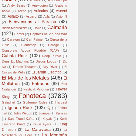
(1)
Andy Sears
(1)
Anekdoten
(1)
Arabs in
Articulos
(4)
Âscent
Aspic
(1)
Arena
(2)
(3)
Asfalto
(3)
Asgard
(2)
Atila
(1)
Axiom9
Bienvenidos al Paraiso
(48)
(2)
Calmaria
Blank Manuskript
(1)
Böira
(1)
(427)
Camel
(2)
Captains of Sea and War
(1)
Caravan
(1)
Carl Palmer
(1)
Cerca de la
Orilla
(1)
Cloudmap
(1)
Collage
(1)
Consorzio Acqua Potabile (CAP)
(1)
Cubata Rock
(102)
Deep Purple
(1)
Deus Ex Machina
(1)
Discos Locos
(1)
Dr.
No
(1)
Dream Theater
(1)
Dry River
(1)
El
El Jardín Eléctrico
(6)
Circulo de Willis
(1)
El Mar de los Metales
(406)
El
Mellotron
(53)
Entradas
(89)
Eric
Flower
Norlander
(1)
Festival Minorisa
(1)
Fonoteca
(3783)
Kings
(3)
Galadriel
(1)
Guillermo Cides
(1)
Harvest
Iguana Rock
(102)
(1)
IQ
(1)
Jethro
Tull
(2)
John Wetton
(1)
Juanpa
(1)
Kansas
(1)
Kant-Freud-Kafka
(1)
Kayak
(1)
Keith
King
Emerson Band
(1)
Kevin Ayers
(1)
La Caravana
(31)
Crimson
(3)
La
La Montaña
Maschera di Cera
(1)