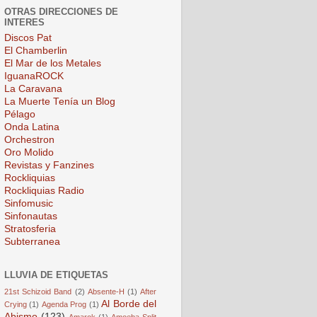
OTRAS DIRECCIONES DE
INTERES
Discos Pat
El Chamberlin
El Mar de los Metales
IguanaROCK
La Caravana
La Muerte Tenía un Blog
Pélago
Onda Latina
Orchestron
Oro Molido
Revistas y Fanzines
Rockliquias
Rockliquias Radio
Sinfomusic
Sinfonautas
Stratosferia
Subterranea
LLUVIA DE ETIQUETAS
21st Schizoid Band
(2)
Absente-H
(1)
After
Al Borde del
Crying
(1)
Agenda Prog
(1)
Abismo
(123)
Amarok
(1)
Amoeba Split