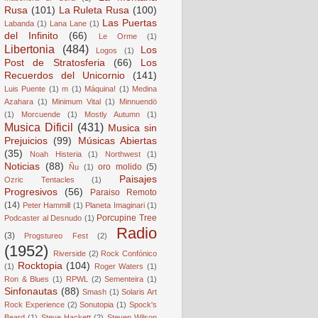
Rusa
(101)
La Ruleta Rusa
(100)
Las Puertas
Labanda
(1)
Lana Lane
(1)
del Infinito
(66)
Le Orme
(1)
Libertonia
(484)
Los
Logos
(1)
Post de Stratosferia
(66)
Los
Recuerdos del Unicornio
(141)
Luis Puente
(1)
m
(1)
Máquina!
(1)
Medina
Azahara
(1)
Minimum Vital
(1)
Minnuendö
(1)
Morcuende
(1)
Mostly Autumn
(1)
Musica Dificil
(431)
Musica sin
Prejuicios
(99)
Músicas Abiertas
(35)
Noah Histeria
(1)
Northwest
(1)
Noticias
(88)
oro molido
(5)
Ñu
(1)
Paisajes
Ozric Tentacles
(1)
Progresivos
(56)
Paraiso Remoto
(14)
Peter Hammill
(1)
Planeta Imaginari
(1)
Porcupine Tree
Podcaster al Desnudo
(1)
Radio
(3)
Progstureo Fest
(2)
(1952)
Riverside
(2)
Rock Confónico
Rocktopia
(104)
(1)
Roger Waters
(1)
Ron & Blues
(1)
RPWL
(2)
Sementeira
(1)
Sinfonautas
(88)
Smash
(1)
Solaris Art
Rock Experience
(2)
Sonutopia
(1)
Spock's
Beard
(1)
Steve Hackett
(2)
Steven Wilson