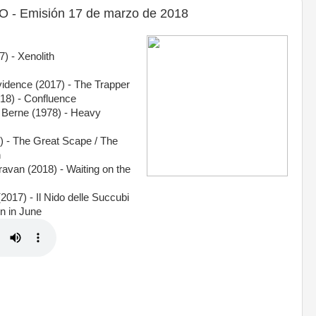
- Emisión 17 de marzo de 2018
7) - Xenolith
idence (2017) - The Trapper
018) - Confluence
of Berne (1978) - Heavy
94) - The Great Scape / The
n
van (2018) - Waiting on the
2017) - Il Nido delle Succubi
n in June