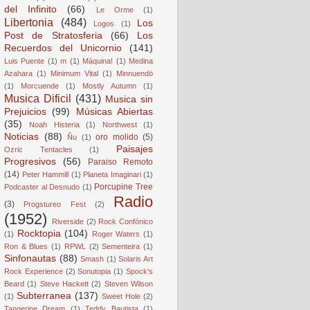
del Infinito
(66)
Le Orme
(1)
Libertonia
(484)
Los
Logos
(1)
Post de Stratosferia
(66)
Los
Recuerdos del Unicornio
(141)
Luis Puente
(1)
m
(1)
Máquina!
(1)
Medina
Azahara
(1)
Minimum Vital
(1)
Minnuendö
(1)
Morcuende
(1)
Mostly Autumn
(1)
Musica Dificil
(431)
Musica sin
Prejuicios
(99)
Músicas Abiertas
(35)
Noah Histeria
(1)
Northwest
(1)
Noticias
(88)
oro molido
(5)
Ñu
(1)
Paisajes
Ozric Tentacles
(1)
Progresivos
(56)
Paraiso Remoto
(14)
Peter Hammill
(1)
Planeta Imaginari
(1)
Porcupine Tree
Podcaster al Desnudo
(1)
Radio
(3)
Progstureo Fest
(2)
(1952)
Riverside
(2)
Rock Confónico
Rocktopia
(104)
(1)
Roger Waters
(1)
Ron & Blues
(1)
RPWL
(2)
Sementeira
(1)
Sinfonautas
(88)
Smash
(1)
Solaris Art
Rock Experience
(2)
Sonutopia
(1)
Spock's
Beard
(1)
Steve Hackett
(2)
Steven Wilson
Subterranea
(137)
(1)
Sweet Hole
(2)
Tangerine Dream
(1)
Teddy Bautista
(1)