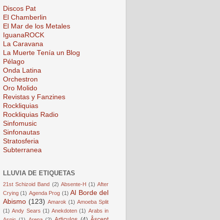
Discos Pat
El Chamberlin
El Mar de los Metales
IguanaROCK
La Caravana
La Muerte Tenía un Blog
Pélago
Onda Latina
Orchestron
Oro Molido
Revistas y Fanzines
Rockliquias
Rockliquias Radio
Sinfomusic
Sinfonautas
Stratosferia
Subterranea
LLUVIA DE ETIQUETAS
21st Schizoid Band
(2)
Absente-H
(1)
After
Al Borde del
Crying
(1)
Agenda Prog
(1)
Abismo
(123)
Amarok
(1)
Amoeba Split
(1)
Andy Sears
(1)
Anekdoten
(1)
Arabs in
Articulos
(4)
Âscent
Aspic
(1)
Arena
(2)