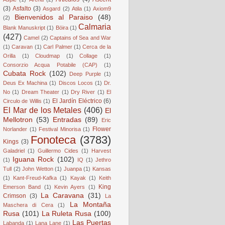
(3)
Asfalto
(3)
Asgard
(2)
Atila
(1)
Axiom9
Bienvenidos al Paraiso
(48)
(2)
Calmaria
Blank Manuskript
(1)
Böira
(1)
(427)
Camel
(2)
Captains of Sea and War
(1)
Caravan
(1)
Carl Palmer
(1)
Cerca de la
Orilla
(1)
Cloudmap
(1)
Collage
(1)
Consorzio Acqua Potabile (CAP)
(1)
Cubata Rock
(102)
Deep Purple
(1)
Deus Ex Machina
(1)
Discos Locos
(1)
Dr.
No
(1)
Dream Theater
(1)
Dry River
(1)
El
El Jardín Eléctrico
(6)
Circulo de Willis
(1)
El Mar de los Metales
(406)
El
Mellotron
(53)
Entradas
(89)
Eric
Flower
Norlander
(1)
Festival Minorisa
(1)
Fonoteca
(3783)
Kings
(3)
Galadriel
(1)
Guillermo Cides
(1)
Harvest
Iguana Rock
(102)
(1)
IQ
(1)
Jethro
Tull
(2)
John Wetton
(1)
Juanpa
(1)
Kansas
(1)
Kant-Freud-Kafka
(1)
Kayak
(1)
Keith
King
Emerson Band
(1)
Kevin Ayers
(1)
La Caravana
(31)
Crimson
(3)
La
La Montaña
Maschera di Cera
(1)
Rusa
(101)
La Ruleta Rusa
(100)
Las Puertas
Labanda
(1)
Lana Lane
(1)