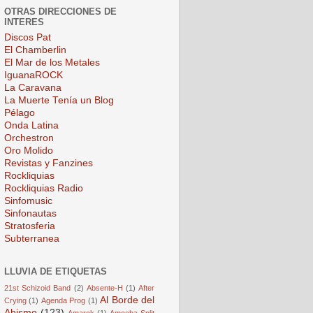
OTRAS DIRECCIONES DE
INTERES
Discos Pat
El Chamberlin
El Mar de los Metales
IguanaROCK
La Caravana
La Muerte Tenía un Blog
Pélago
Onda Latina
Orchestron
Oro Molido
Revistas y Fanzines
Rockliquias
Rockliquias Radio
Sinfomusic
Sinfonautas
Stratosferia
Subterranea
LLUVIA DE ETIQUETAS
21st Schizoid Band
(2)
Absente-H
(1)
After
Al Borde del
Crying
(1)
Agenda Prog
(1)
Abismo
(123)
Amarok
(1)
Amoeba Split