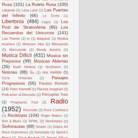
Rusa
(101)
La Ruleta Rusa
(100)
Las Puertas
Labanda
(1)
Lana Lane
(1)
del Infinito
(66)
Le Orme
(1)
Libertonia
(484)
Los
Logos
(1)
Post de Stratosferia
(66)
Los
Recuerdos del Unicornio
(141)
Luis Puente
(1)
m
(1)
Máquina!
(1)
Medina
Azahara
(1)
Minimum Vital
(1)
Minnuendö
(1)
Morcuende
(1)
Mostly Autumn
(1)
Musica Dificil
(431)
Musica sin
Prejuicios
(99)
Músicas Abiertas
(35)
Noah Histeria
(1)
Northwest
(1)
Noticias
(88)
oro molido
(5)
Ñu
(1)
Paisajes
Ozric Tentacles
(1)
Progresivos
(56)
Paraiso Remoto
(14)
Peter Hammill
(1)
Planeta Imaginari
(1)
Porcupine Tree
Podcaster al Desnudo
(1)
Radio
(3)
Progstureo Fest
(2)
(1952)
Riverside
(2)
Rock Confónico
Rocktopia
(104)
(1)
Roger Waters
(1)
Ron & Blues
(1)
RPWL
(2)
Sementeira
(1)
Sinfonautas
(88)
Smash
(1)
Solaris Art
Rock Experience
(2)
Sonutopia
(1)
Spock's
Beard
(1)
Steve Hackett
(2)
Steven Wilson