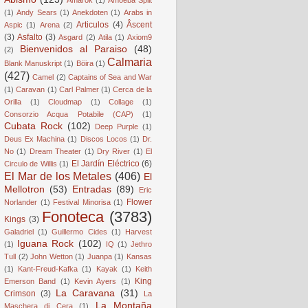
(1)
Andy Sears
(1)
Anekdoten
(1)
Arabs in
Articulos
(4)
Âscent
Aspic
(1)
Arena
(2)
(3)
Asfalto
(3)
Asgard
(2)
Atila
(1)
Axiom9
Bienvenidos al Paraiso
(48)
(2)
Calmaria
Blank Manuskript
(1)
Böira
(1)
(427)
Camel
(2)
Captains of Sea and War
(1)
Caravan
(1)
Carl Palmer
(1)
Cerca de la
Orilla
(1)
Cloudmap
(1)
Collage
(1)
Consorzio Acqua Potabile (CAP)
(1)
Cubata Rock
(102)
Deep Purple
(1)
Deus Ex Machina
(1)
Discos Locos
(1)
Dr.
No
(1)
Dream Theater
(1)
Dry River
(1)
El
El Jardín Eléctrico
(6)
Circulo de Willis
(1)
El Mar de los Metales
(406)
El
Mellotron
(53)
Entradas
(89)
Eric
Flower
Norlander
(1)
Festival Minorisa
(1)
Fonoteca
(3783)
Kings
(3)
Galadriel
(1)
Guillermo Cides
(1)
Harvest
Iguana Rock
(102)
(1)
IQ
(1)
Jethro
Tull
(2)
John Wetton
(1)
Juanpa
(1)
Kansas
(1)
Kant-Freud-Kafka
(1)
Kayak
(1)
Keith
King
Emerson Band
(1)
Kevin Ayers
(1)
La Caravana
(31)
Crimson
(3)
La
La Montaña
Maschera di Cera
(1)