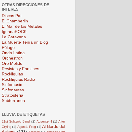
OTRAS DIRECCIONES DE
INTERES
Discos Pat
El Chamberlin
El Mar de los Metales
IguanaROCK
La Caravana
La Muerte Tenía un Blog
Pélago
Onda Latina
Orchestron
Oro Molido
Revistas y Fanzines
Rockliquias
Rockliquias Radio
Sinfomusic
Sinfonautas
Stratosferia
Subterranea
LLUVIA DE ETIQUETAS
21st Schizoid Band
(2)
Absente-H
(1)
After
Al Borde del
Crying
(1)
Agenda Prog
(1)
Abismo
(123)
Amarok
(1)
Amoeba Split