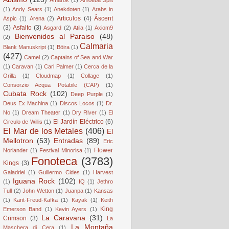
(1)
Andy Sears
(1)
Anekdoten
(1)
Arabs in
Articulos
(4)
Âscent
Aspic
(1)
Arena
(2)
(3)
Asfalto
(3)
Asgard
(2)
Atila
(1)
Axiom9
Bienvenidos al Paraiso
(48)
(2)
Calmaria
Blank Manuskript
(1)
Böira
(1)
(427)
Camel
(2)
Captains of Sea and War
(1)
Caravan
(1)
Carl Palmer
(1)
Cerca de la
Orilla
(1)
Cloudmap
(1)
Collage
(1)
Consorzio Acqua Potabile (CAP)
(1)
Cubata Rock
(102)
Deep Purple
(1)
Deus Ex Machina
(1)
Discos Locos
(1)
Dr.
No
(1)
Dream Theater
(1)
Dry River
(1)
El
El Jardín Eléctrico
(6)
Circulo de Willis
(1)
El Mar de los Metales
(406)
El
Mellotron
(53)
Entradas
(89)
Eric
Flower
Norlander
(1)
Festival Minorisa
(1)
Fonoteca
(3783)
Kings
(3)
Galadriel
(1)
Guillermo Cides
(1)
Harvest
Iguana Rock
(102)
(1)
IQ
(1)
Jethro
Tull
(2)
John Wetton
(1)
Juanpa
(1)
Kansas
(1)
Kant-Freud-Kafka
(1)
Kayak
(1)
Keith
King
Emerson Band
(1)
Kevin Ayers
(1)
La Caravana
(31)
Crimson
(3)
La
La Montaña
Maschera di Cera
(1)