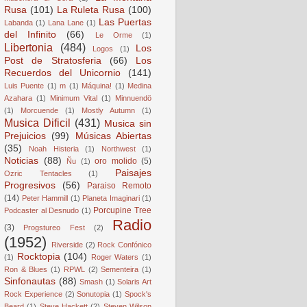
Rusa
(101)
La Ruleta Rusa
(100)
Las Puertas
Labanda
(1)
Lana Lane
(1)
del Infinito
(66)
Le Orme
(1)
Libertonia
(484)
Los
Logos
(1)
Post de Stratosferia
(66)
Los
Recuerdos del Unicornio
(141)
Luis Puente
(1)
m
(1)
Máquina!
(1)
Medina
Azahara
(1)
Minimum Vital
(1)
Minnuendö
(1)
Morcuende
(1)
Mostly Autumn
(1)
Musica Dificil
(431)
Musica sin
Prejuicios
(99)
Músicas Abiertas
(35)
Noah Histeria
(1)
Northwest
(1)
Noticias
(88)
oro molido
(5)
Ñu
(1)
Paisajes
Ozric Tentacles
(1)
Progresivos
(56)
Paraiso Remoto
(14)
Peter Hammill
(1)
Planeta Imaginari
(1)
Porcupine Tree
Podcaster al Desnudo
(1)
Radio
(3)
Progstureo Fest
(2)
(1952)
Riverside
(2)
Rock Confónico
Rocktopia
(104)
(1)
Roger Waters
(1)
Ron & Blues
(1)
RPWL
(2)
Sementeira
(1)
Sinfonautas
(88)
Smash
(1)
Solaris Art
Rock Experience
(2)
Sonutopia
(1)
Spock's
Beard
(1)
Steve Hackett
(2)
Steven Wilson