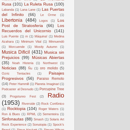
Rusa
(101)
La Ruleta Rusa
(100)
Las Puertas
Labanda
(1)
Lana Lane
(1)
del Infinito
(66)
Le Orme
(1)
Libertonia
(484)
Los
Logos
(1)
Post de Stratosferia
(66)
Los
Recuerdos del Unicornio
(141)
Luis Puente
(1)
m
(1)
Máquina!
(1)
Medina
Azahara
(1)
Minimum Vital
(1)
Minnuendö
(1)
Morcuende
(1)
Mostly Autumn
(1)
Musica Dificil
(431)
Musica sin
Prejuicios
(99)
Músicas Abiertas
(35)
Noah Histeria
(1)
Northwest
(1)
Noticias
(88)
oro molido
(5)
Ñu
(1)
Paisajes
Ozric Tentacles
(1)
Progresivos
(56)
Paraiso Remoto
(14)
Peter Hammill
(1)
Planeta Imaginari
(1)
Porcupine Tree
Podcaster al Desnudo
(1)
Radio
(3)
Progstureo Fest
(2)
(1953)
Riverside
(2)
Rock Confónico
Rocktopia
(104)
(1)
Roger Waters
(1)
Ron & Blues
(1)
RPWL
(2)
Sementeira
(1)
Sinfonautas
(88)
Smash
(1)
Solaris Art
Rock Experience
(2)
Sonutopia
(1)
Spock's
Beard
(1)
Steve Hackett
(2)
Steven Wilson