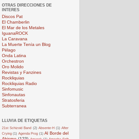
OTRAS DIRECCIONES DE
INTERES
Discos Pat
El Chamberlin
El Mar de los Metales
IguanaROCK
La Caravana
La Muerte Tenía un Blog
Pélago
Onda Latina
Orchestron
Oro Molido
Revistas y Fanzines
Rockliquias
Rockliquias Radio
Sinfomusic
Sinfonautas
Stratosferia
Subterranea
LLUVIA DE ETIQUETAS
21st Schizoid Band
(2)
Absente-H
(1)
After
Al Borde del
Crying
(1)
Agenda Prog
(1)
Abismo
(123)
Amarok
(1)
Amoeba Split