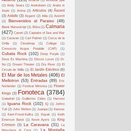
(1)
Andy Sears
(1)
Anekdoten
(1)
Arabs in
Articulos
(4)
Âscent
Aspic
(1)
Arena
(2)
(3)
Asfalto
(3)
Asgard
(2)
Atila
(1)
Axiom9
Bienvenidos al Paraiso
(48)
(2)
Calmaria
Blank Manuskript
(1)
Böira
(1)
(427)
Camel
(2)
Captains of Sea and War
(1)
Caravan
(1)
Carl Palmer
(1)
Cerca de la
Orilla
(1)
Cloudmap
(1)
Collage
(1)
Consorzio Acqua Potabile (CAP)
(1)
Cubata Rock
(102)
Deep Purple
(1)
Deus Ex Machina
(1)
Discos Locos
(1)
Dr.
No
(1)
Dream Theater
(1)
Dry River
(1)
El
El Jardín Eléctrico
(6)
Circulo de Willis
(1)
El Mar de los Metales
(406)
El
Mellotron
(53)
Entradas
(89)
Eric
Flower
Norlander
(1)
Festival Minorisa
(1)
Fonoteca
(3784)
Kings
(3)
Galadriel
(1)
Guillermo Cides
(1)
Harvest
Iguana Rock
(102)
(1)
IQ
(1)
Jethro
Tull
(2)
John Wetton
(1)
Juanpa
(1)
Kansas
(1)
Kant-Freud-Kafka
(1)
Kayak
(1)
Keith
King
Emerson Band
(1)
Kevin Ayers
(1)
La Caravana
(31)
Crimson
(3)
La
La Montaña
Maschera di Cera
(1)