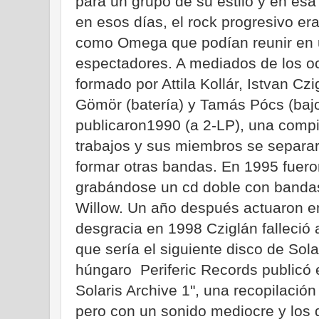
para un grupo de su estilo y en es
en esos días, el rock progresivo er
como Omega que podían reunir en u
espectadores. A mediados de los o
formado por Attila Kollár, Istvan Cz
Gömör (batería) y Tamás Pócs (bajo
publicaron1990 (a 2-LP), una compi
trabajos y sus miembros se separaro
formar otras bandas. En 1995 fueron
grabándose un cd doble con banda
Willow. Un año después actuaron en 
desgracia en 1998 Cziglán falleció
que sería el siguiente disco de Sola
húngaro Periferic Records publicó 
Solaris Archive 1", una recopilació
pero con un sonido mediocre y los d