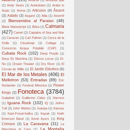
(1)
Andy Sears
(1)
Anekdoten
(1)
Arabs in
Articulos
(4)
Âscent
Aspic
(1)
Arena
(2)
(3)
Asfalto
(3)
Asgard
(2)
Atila
(1)
Axiom9
Bienvenidos al Paraiso
(48)
(2)
Calmaria
Blank Manuskript
(1)
Böira
(1)
(427)
Camel
(2)
Captains of Sea and War
(1)
Caravan
(1)
Carl Palmer
(1)
Cerca de la
Orilla
(1)
Cloudmap
(1)
Collage
(1)
Consorzio Acqua Potabile (CAP)
(1)
Cubata Rock
(102)
Deep Purple
(1)
Deus Ex Machina
(1)
Discos Locos
(1)
Dr.
No
(1)
Dream Theater
(1)
Dry River
(1)
El
El Jardín Eléctrico
(6)
Circulo de Willis
(1)
El Mar de los Metales
(406)
El
Mellotron
(53)
Entradas
(89)
Eric
Flower
Norlander
(1)
Festival Minorisa
(1)
Fonoteca
(3784)
Kings
(3)
Galadriel
(1)
Guillermo Cides
(1)
Harvest
Iguana Rock
(102)
(1)
IQ
(1)
Jethro
Tull
(2)
John Wetton
(1)
Juanpa
(1)
Kansas
(1)
Kant-Freud-Kafka
(1)
Kayak
(1)
Keith
King
Emerson Band
(1)
Kevin Ayers
(1)
La Caravana
(31)
Crimson
(3)
La
La Montaña
Maschera di Cera
(1)