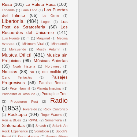
Rusa
(101)
La Ruleta Rusa
(100)
Las Puertas
Labanda
(1)
Lana Lane
(1)
del Infinito
(66)
Le Orme
(1)
Libertonia
(484)
Los
Logos
(1)
Post de Stratosferia
(66)
Los
Recuerdos del Unicornio
(141)
Luis Puente
(1)
m
(1)
Máquina!
(1)
Medina
Azahara
(1)
Minimum Vital
(1)
Minnuendö
(1)
Morcuende
(1)
Mostly Autumn
(1)
Musica Dificil
(431)
Musica sin
Prejuicios
(99)
Músicas Abiertas
(35)
Noah Histeria
(1)
Northwest
(1)
Noticias
(88)
oro molido
(5)
Ñu
(1)
Paisajes
Ozric Tentacles
(1)
Progresivos
(56)
Paraiso Remoto
(14)
Peter Hammill
(1)
Planeta Imaginari
(1)
Porcupine Tree
Podcaster al Desnudo
(1)
Radio
(3)
Progstureo Fest
(2)
(1953)
Riverside
(2)
Rock Confónico
Rocktopia
(104)
(1)
Roger Waters
(1)
Ron & Blues
(1)
RPWL
(2)
Sementeira
(1)
Sinfonautas
(88)
Smash
(1)
Solaris Art
Rock Experience
(2)
Sonutopia
(1)
Spock's
Beard
(1)
Steve Hackett
(2)
Steven Wilson