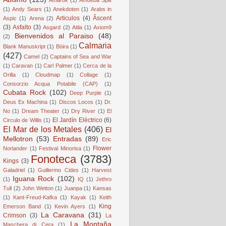
(1)
Andy Sears
(1)
Anekdoten
(1)
Arabs in
Articulos
(4)
Âscent
Aspic
(1)
Arena
(2)
(3)
Asfalto
(3)
Asgard
(2)
Atila
(1)
Axiom9
Bienvenidos al Paraiso
(48)
(2)
Calmaria
Blank Manuskript
(1)
Böira
(1)
(427)
Camel
(2)
Captains of Sea and War
(1)
Caravan
(1)
Carl Palmer
(1)
Cerca de la
Orilla
(1)
Cloudmap
(1)
Collage
(1)
Consorzio Acqua Potabile (CAP)
(1)
Cubata Rock
(102)
Deep Purple
(1)
Deus Ex Machina
(1)
Discos Locos
(1)
Dr.
No
(1)
Dream Theater
(1)
Dry River
(1)
El
El Jardín Eléctrico
(6)
Circulo de Willis
(1)
El Mar de los Metales
(406)
El
Mellotron
(53)
Entradas
(89)
Eric
Flower
Norlander
(1)
Festival Minorisa
(1)
Fonoteca
(3783)
Kings
(3)
Galadriel
(1)
Guillermo Cides
(1)
Harvest
Iguana Rock
(102)
(1)
IQ
(1)
Jethro
Tull
(2)
John Wetton
(1)
Juanpa
(1)
Kansas
(1)
Kant-Freud-Kafka
(1)
Kayak
(1)
Keith
King
Emerson Band
(1)
Kevin Ayers
(1)
La Caravana
(31)
Crimson
(3)
La
La Montaña
Maschera di Cera
(1)