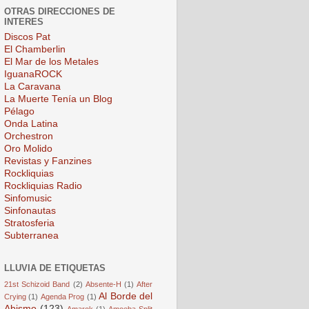
OTRAS DIRECCIONES DE
INTERES
Discos Pat
El Chamberlin
El Mar de los Metales
IguanaROCK
La Caravana
La Muerte Tenía un Blog
Pélago
Onda Latina
Orchestron
Oro Molido
Revistas y Fanzines
Rockliquias
Rockliquias Radio
Sinfomusic
Sinfonautas
Stratosferia
Subterranea
LLUVIA DE ETIQUETAS
21st Schizoid Band
(2)
Absente-H
(1)
After
Al Borde del
Crying
(1)
Agenda Prog
(1)
Abismo
(123)
Amarok
(1)
Amoeba Split