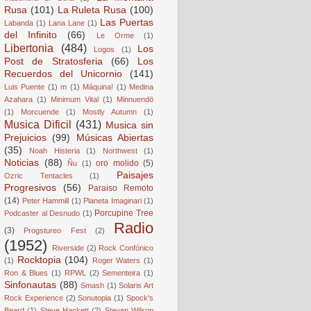
Rusa
(101)
La Ruleta Rusa
(100)
Las Puertas
Labanda
(1)
Lana Lane
(1)
del Infinito
(66)
Le Orme
(1)
Libertonia
(484)
Los
Logos
(1)
Post de Stratosferia
(66)
Los
Recuerdos del Unicornio
(141)
Luis Puente
(1)
m
(1)
Máquina!
(1)
Medina
Azahara
(1)
Minimum Vital
(1)
Minnuendö
(1)
Morcuende
(1)
Mostly Autumn
(1)
Musica Dificil
(431)
Musica sin
Prejuicios
(99)
Músicas Abiertas
(35)
Noah Histeria
(1)
Northwest
(1)
Noticias
(88)
oro molido
(5)
Ñu
(1)
Paisajes
Ozric Tentacles
(1)
Progresivos
(56)
Paraiso Remoto
(14)
Peter Hammill
(1)
Planeta Imaginari
(1)
Porcupine Tree
Podcaster al Desnudo
(1)
Radio
(3)
Progstureo Fest
(2)
(1952)
Riverside
(2)
Rock Confónico
Rocktopia
(104)
(1)
Roger Waters
(1)
Ron & Blues
(1)
RPWL
(2)
Sementeira
(1)
Sinfonautas
(88)
Smash
(1)
Solaris Art
Rock Experience
(2)
Sonutopia
(1)
Spock's
Beard
(1)
Steve Hackett
(2)
Steven Wilson