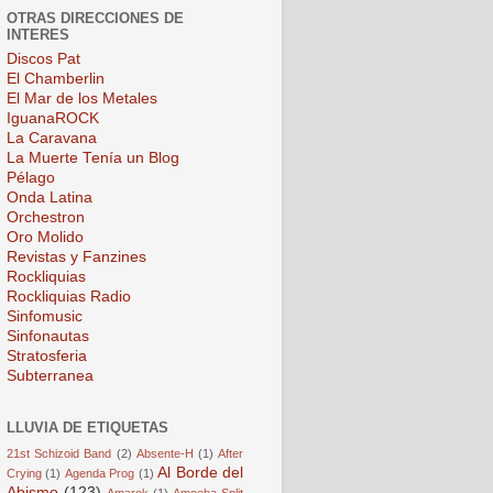
OTRAS DIRECCIONES DE
INTERES
Discos Pat
El Chamberlin
El Mar de los Metales
IguanaROCK
La Caravana
La Muerte Tenía un Blog
Pélago
Onda Latina
Orchestron
Oro Molido
Revistas y Fanzines
Rockliquias
Rockliquias Radio
Sinfomusic
Sinfonautas
Stratosferia
Subterranea
LLUVIA DE ETIQUETAS
21st Schizoid Band
(2)
Absente-H
(1)
After
Al Borde del
Crying
(1)
Agenda Prog
(1)
Abismo
(123)
Amarok
(1)
Amoeba Split