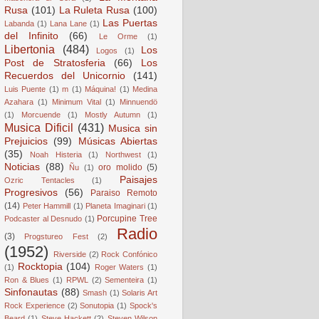
Rusa
(101)
La Ruleta Rusa
(100)
Las Puertas
Labanda
(1)
Lana Lane
(1)
del Infinito
(66)
Le Orme
(1)
Libertonia
(484)
Los
Logos
(1)
Post de Stratosferia
(66)
Los
Recuerdos del Unicornio
(141)
Luis Puente
(1)
m
(1)
Máquina!
(1)
Medina
Azahara
(1)
Minimum Vital
(1)
Minnuendö
(1)
Morcuende
(1)
Mostly Autumn
(1)
Musica Dificil
(431)
Musica sin
Prejuicios
(99)
Músicas Abiertas
(35)
Noah Histeria
(1)
Northwest
(1)
Noticias
(88)
oro molido
(5)
Ñu
(1)
Paisajes
Ozric Tentacles
(1)
Progresivos
(56)
Paraiso Remoto
(14)
Peter Hammill
(1)
Planeta Imaginari
(1)
Porcupine Tree
Podcaster al Desnudo
(1)
Radio
(3)
Progstureo Fest
(2)
(1952)
Riverside
(2)
Rock Confónico
Rocktopia
(104)
(1)
Roger Waters
(1)
Ron & Blues
(1)
RPWL
(2)
Sementeira
(1)
Sinfonautas
(88)
Smash
(1)
Solaris Art
Rock Experience
(2)
Sonutopia
(1)
Spock's
Beard
(1)
Steve Hackett
(2)
Steven Wilson