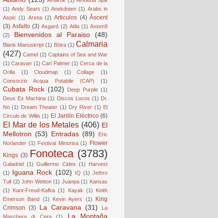
(1)
Andy Sears
(1)
Anekdoten
(1)
Arabs in
Articulos
(4)
Âscent
Aspic
(1)
Arena
(2)
(3)
Asfalto
(3)
Asgard
(2)
Atila
(1)
Axiom9
Bienvenidos al Paraiso
(48)
(2)
Calmaria
Blank Manuskript
(1)
Böira
(1)
(427)
Camel
(2)
Captains of Sea and War
(1)
Caravan
(1)
Carl Palmer
(1)
Cerca de la
Orilla
(1)
Cloudmap
(1)
Collage
(1)
Consorzio Acqua Potabile (CAP)
(1)
Cubata Rock
(102)
Deep Purple
(1)
Deus Ex Machina
(1)
Discos Locos
(1)
Dr.
No
(1)
Dream Theater
(1)
Dry River
(1)
El
El Jardín Eléctrico
(6)
Circulo de Willis
(1)
El Mar de los Metales
(406)
El
Mellotron
(53)
Entradas
(89)
Eric
Flower
Norlander
(1)
Festival Minorisa
(1)
Fonoteca
(3783)
Kings
(3)
Galadriel
(1)
Guillermo Cides
(1)
Harvest
Iguana Rock
(102)
(1)
IQ
(1)
Jethro
Tull
(2)
John Wetton
(1)
Juanpa
(1)
Kansas
(1)
Kant-Freud-Kafka
(1)
Kayak
(1)
Keith
King
Emerson Band
(1)
Kevin Ayers
(1)
La Caravana
(31)
Crimson
(3)
La
La Montaña
Maschera di Cera
(1)