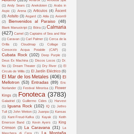
(1)
Andy Sears
(1)
Anekdoten
(1)
Arabs in
Articulos
(4)
Âscent
Aspic
(1)
Arena
(2)
(3)
Asfalto
(3)
Asgard
(2)
Atila
(1)
Axiom9
Bienvenidos al Paraiso
(48)
(2)
Calmaria
Blank Manuskript
(1)
Böira
(1)
(427)
Camel
(2)
Captains of Sea and War
(1)
Caravan
(1)
Carl Palmer
(1)
Cerca de la
Orilla
(1)
Cloudmap
(1)
Collage
(1)
Consorzio Acqua Potabile (CAP)
(1)
Cubata Rock
(102)
Deep Purple
(1)
Deus Ex Machina
(1)
Discos Locos
(1)
Dr.
No
(1)
Dream Theater
(1)
Dry River
(1)
El
El Jardín Eléctrico
(6)
Circulo de Willis
(1)
El Mar de los Metales
(406)
El
Mellotron
(53)
Entradas
(89)
Eric
Flower
Norlander
(1)
Festival Minorisa
(1)
Fonoteca
(3783)
Kings
(3)
Galadriel
(1)
Guillermo Cides
(1)
Harvest
Iguana Rock
(102)
(1)
IQ
(1)
Jethro
Tull
(2)
John Wetton
(1)
Juanpa
(1)
Kansas
(1)
Kant-Freud-Kafka
(1)
Kayak
(1)
Keith
King
Emerson Band
(1)
Kevin Ayers
(1)
La Caravana
(31)
Crimson
(3)
La
La Montaña
Maschera di Cera
(1)