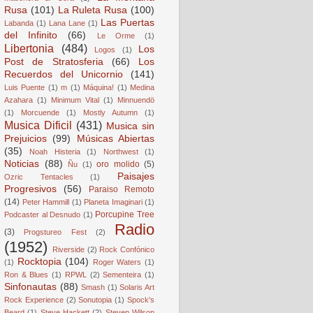
Rusa
(101)
La Ruleta Rusa
(100)
Las Puertas
Labanda
(1)
Lana Lane
(1)
del Infinito
(66)
Le Orme
(1)
Libertonia
(484)
Los
Logos
(1)
Post de Stratosferia
(66)
Los
Recuerdos del Unicornio
(141)
Luis Puente
(1)
m
(1)
Máquina!
(1)
Medina
Azahara
(1)
Minimum Vital
(1)
Minnuendö
(1)
Morcuende
(1)
Mostly Autumn
(1)
Musica Dificil
(431)
Musica sin
Prejuicios
(99)
Músicas Abiertas
(35)
Noah Histeria
(1)
Northwest
(1)
Noticias
(88)
oro molido
(5)
Ñu
(1)
Paisajes
Ozric Tentacles
(1)
Progresivos
(56)
Paraiso Remoto
(14)
Peter Hammill
(1)
Planeta Imaginari
(1)
Porcupine Tree
Podcaster al Desnudo
(1)
Radio
(3)
Progstureo Fest
(2)
(1952)
Riverside
(2)
Rock Confónico
Rocktopia
(104)
(1)
Roger Waters
(1)
Ron & Blues
(1)
RPWL
(2)
Sementeira
(1)
Sinfonautas
(88)
Smash
(1)
Solaris Art
Rock Experience
(2)
Sonutopia
(1)
Spock's
Beard
(1)
Steve Hackett
(2)
Steven Wilson