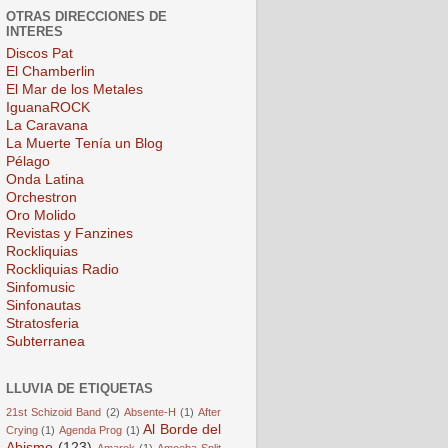
OTRAS DIRECCIONES DE
INTERES
Discos Pat
El Chamberlin
El Mar de los Metales
IguanaROCK
La Caravana
La Muerte Tenía un Blog
Pélago
Onda Latina
Orchestron
Oro Molido
Revistas y Fanzines
Rockliquias
Rockliquias Radio
Sinfomusic
Sinfonautas
Stratosferia
Subterranea
LLUVIA DE ETIQUETAS
21st Schizoid Band
(2)
Absente-H
(1)
After
Al Borde del
Crying
(1)
Agenda Prog
(1)
Abismo
(123)
Amarok
(1)
Amoeba Split