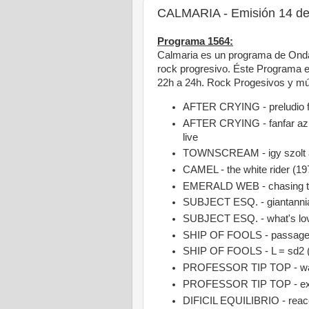
CALMARIA - Emisión 14 de 
Programa 1564:
Calmaria es un programa de Onda
rock progresivo. Éste Programa e
22h a 24h. Rock Progesivos y mús
AFTER CRYING - preludio fur
AFTER CRYING - fanfar az eg
live
TOWNSCREAM - igy szolt a 
CAMEL - the white rider (197
EMERALD WEB - chasing t
SUBJECT ESQ. - giantannia
SUBJECT ESQ. - what's lov
SHIP OF FOOLS - passage b
SHIP OF FOOLS - L = sd2 
PROFESSOR TIP TOP - wa
PROFESSOR TIP TOP - exobio
DIFICIL EQUILIBRIO - reac