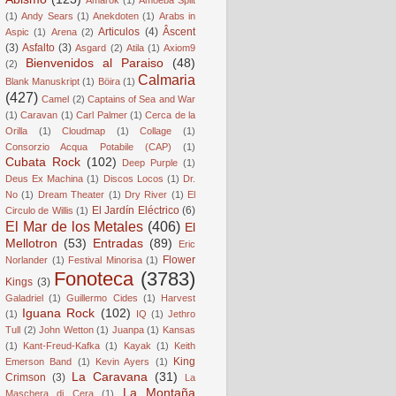
(1)
Andy Sears
(1)
Anekdoten
(1)
Arabs in
Articulos
(4)
Âscent
Aspic
(1)
Arena
(2)
(3)
Asfalto
(3)
Asgard
(2)
Atila
(1)
Axiom9
Bienvenidos al Paraiso
(48)
(2)
Calmaria
Blank Manuskript
(1)
Böira
(1)
(427)
Camel
(2)
Captains of Sea and War
(1)
Caravan
(1)
Carl Palmer
(1)
Cerca de la
Orilla
(1)
Cloudmap
(1)
Collage
(1)
Consorzio Acqua Potabile (CAP)
(1)
Cubata Rock
(102)
Deep Purple
(1)
Deus Ex Machina
(1)
Discos Locos
(1)
Dr.
No
(1)
Dream Theater
(1)
Dry River
(1)
El
El Jardín Eléctrico
(6)
Circulo de Willis
(1)
El Mar de los Metales
(406)
El
Mellotron
(53)
Entradas
(89)
Eric
Flower
Norlander
(1)
Festival Minorisa
(1)
Fonoteca
(3783)
Kings
(3)
Galadriel
(1)
Guillermo Cides
(1)
Harvest
Iguana Rock
(102)
(1)
IQ
(1)
Jethro
Tull
(2)
John Wetton
(1)
Juanpa
(1)
Kansas
(1)
Kant-Freud-Kafka
(1)
Kayak
(1)
Keith
King
Emerson Band
(1)
Kevin Ayers
(1)
La Caravana
(31)
Crimson
(3)
La
La Montaña
Maschera di Cera
(1)