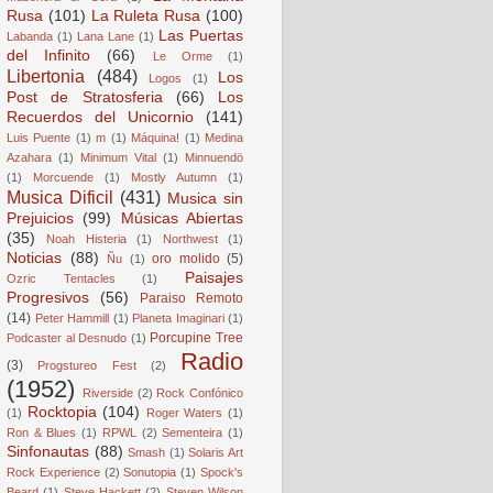
Rusa
(101)
La Ruleta Rusa
(100)
Las Puertas
Labanda
(1)
Lana Lane
(1)
del Infinito
(66)
Le Orme
(1)
Libertonia
(484)
Los
Logos
(1)
Post de Stratosferia
(66)
Los
Recuerdos del Unicornio
(141)
Luis Puente
(1)
m
(1)
Máquina!
(1)
Medina
Azahara
(1)
Minimum Vital
(1)
Minnuendö
(1)
Morcuende
(1)
Mostly Autumn
(1)
Musica Dificil
(431)
Musica sin
Prejuicios
(99)
Músicas Abiertas
(35)
Noah Histeria
(1)
Northwest
(1)
Noticias
(88)
oro molido
(5)
Ñu
(1)
Paisajes
Ozric Tentacles
(1)
Progresivos
(56)
Paraiso Remoto
(14)
Peter Hammill
(1)
Planeta Imaginari
(1)
Porcupine Tree
Podcaster al Desnudo
(1)
Radio
(3)
Progstureo Fest
(2)
(1952)
Riverside
(2)
Rock Confónico
Rocktopia
(104)
(1)
Roger Waters
(1)
Ron & Blues
(1)
RPWL
(2)
Sementeira
(1)
Sinfonautas
(88)
Smash
(1)
Solaris Art
Rock Experience
(2)
Sonutopia
(1)
Spock's
Beard
(1)
Steve Hackett
(2)
Steven Wilson