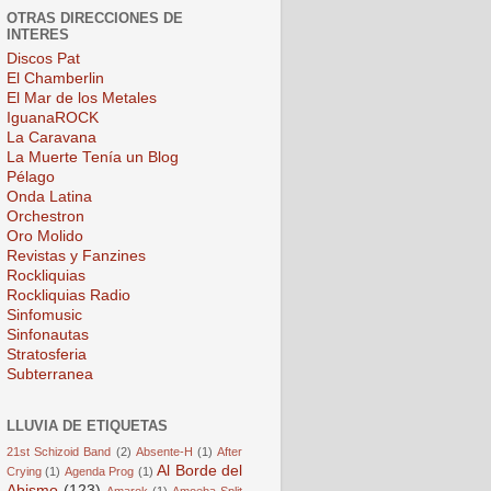
OTRAS DIRECCIONES DE
INTERES
Discos Pat
El Chamberlin
El Mar de los Metales
IguanaROCK
La Caravana
La Muerte Tenía un Blog
Pélago
Onda Latina
Orchestron
Oro Molido
Revistas y Fanzines
Rockliquias
Rockliquias Radio
Sinfomusic
Sinfonautas
Stratosferia
Subterranea
LLUVIA DE ETIQUETAS
21st Schizoid Band
(2)
Absente-H
(1)
After
Al Borde del
Crying
(1)
Agenda Prog
(1)
Abismo
(123)
Amarok
(1)
Amoeba Split