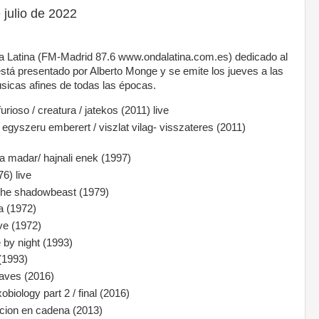
julio de 2022
 Latina (FM-Madrid 87.6 www.ondalatina.com.es) dedicado al
stá presentado por Alberto Monge y se emite los jueves a las
icas afines de todas las épocas.
ioso / creatura / jatekos (2011) live
yszeru emberert / viszlat vilag- visszateres (2011)
madar/ hajnali enek (1997)
6) live
he shadowbeast (1979)
 (1972)
e (1972)
y night (1993)
(1993)
ves (2016)
logy part 2 / final (2016)
cion en cadena (2013)