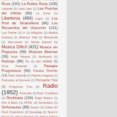
Rusa
(101)
La Ruleta Rusa
(100)
Las Puertas
Labanda
(1)
Lana Lane
(1)
del Infinito
(66)
Le Orme
(1)
Libertonia
(484)
Los
Logos
(1)
Post de Stratosferia
(66)
Los
Recuerdos del Unicornio
(141)
Luis Puente
(1)
m
(1)
Máquina!
(1)
Medina
Azahara
(1)
Minimum Vital
(1)
Minnuendö
(1)
Morcuende
(1)
Mostly Autumn
(1)
Musica Dificil
(431)
Musica sin
Prejuicios
(99)
Músicas Abiertas
(35)
Noah Histeria
(1)
Northwest
(1)
Noticias
(88)
oro molido
(5)
Ñu
(1)
Paisajes
Ozric Tentacles
(1)
Progresivos
(56)
Paraiso Remoto
(14)
Peter Hammill
(1)
Planeta Imaginari
(1)
Porcupine Tree
Podcaster al Desnudo
(1)
Radio
(3)
Progstureo Fest
(2)
(1952)
Riverside
(2)
Rock Confónico
Rocktopia
(104)
(1)
Roger Waters
(1)
Ron & Blues
(1)
RPWL
(2)
Sementeira
(1)
Sinfonautas
(88)
Smash
(1)
Solaris Art
Rock Experience
(2)
Sonutopia
(1)
Spock's
Beard
(1)
Steve Hackett
(2)
Steven Wilson