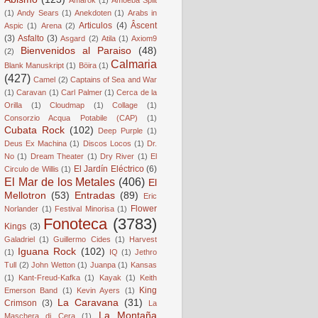
(1)
Andy Sears
(1)
Anekdoten
(1)
Arabs in
Articulos
(4)
Âscent
Aspic
(1)
Arena
(2)
(3)
Asfalto
(3)
Asgard
(2)
Atila
(1)
Axiom9
Bienvenidos al Paraiso
(48)
(2)
Calmaria
Blank Manuskript
(1)
Böira
(1)
(427)
Camel
(2)
Captains of Sea and War
(1)
Caravan
(1)
Carl Palmer
(1)
Cerca de la
Orilla
(1)
Cloudmap
(1)
Collage
(1)
Consorzio Acqua Potabile (CAP)
(1)
Cubata Rock
(102)
Deep Purple
(1)
Deus Ex Machina
(1)
Discos Locos
(1)
Dr.
No
(1)
Dream Theater
(1)
Dry River
(1)
El
El Jardín Eléctrico
(6)
Circulo de Willis
(1)
El Mar de los Metales
(406)
El
Mellotron
(53)
Entradas
(89)
Eric
Flower
Norlander
(1)
Festival Minorisa
(1)
Fonoteca
(3783)
Kings
(3)
Galadriel
(1)
Guillermo Cides
(1)
Harvest
Iguana Rock
(102)
(1)
IQ
(1)
Jethro
Tull
(2)
John Wetton
(1)
Juanpa
(1)
Kansas
(1)
Kant-Freud-Kafka
(1)
Kayak
(1)
Keith
King
Emerson Band
(1)
Kevin Ayers
(1)
La Caravana
(31)
Crimson
(3)
La
La Montaña
Maschera di Cera
(1)