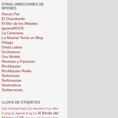
OTRAS DIRECCIONES DE
INTERES
Discos Pat
El Chamberlin
El Mar de los Metales
IguanaROCK
La Caravana
La Muerte Tenía un Blog
Pélago
Onda Latina
Orchestron
Oro Molido
Revistas y Fanzines
Rockliquias
Rockliquias Radio
Sinfomusic
Sinfonautas
Stratosferia
Subterranea
LLUVIA DE ETIQUETAS
21st Schizoid Band
(2)
Absente-H
(1)
After
Al Borde del
Crying
(1)
Agenda Prog
(1)
Abismo
(123)
Amarok
(1)
Amoeba Split