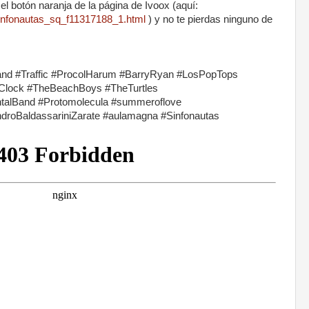
el botón naranja de la página de Ivoox (aquí:
infonautas_sq_f11317188_1.html
) y no te pierdas ninguno de
Band #Traffic #ProcolHarum #BarryRyan #LosPopTops
Clock #TheBeachBoys #TheTurtles
alBand #Protomolecula #summeroflove
droBaldassariniZarate #aulamagna #Sinfonautas
cast