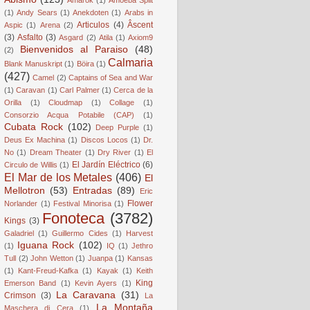
(1)
Andy Sears
(1)
Anekdoten
(1)
Arabs in
Articulos
(4)
Âscent
Aspic
(1)
Arena
(2)
(3)
Asfalto
(3)
Asgard
(2)
Atila
(1)
Axiom9
Bienvenidos al Paraiso
(48)
(2)
Calmaria
Blank Manuskript
(1)
Böira
(1)
(427)
Camel
(2)
Captains of Sea and War
(1)
Caravan
(1)
Carl Palmer
(1)
Cerca de la
Orilla
(1)
Cloudmap
(1)
Collage
(1)
Consorzio Acqua Potabile (CAP)
(1)
Cubata Rock
(102)
Deep Purple
(1)
Deus Ex Machina
(1)
Discos Locos
(1)
Dr.
No
(1)
Dream Theater
(1)
Dry River
(1)
El
El Jardín Eléctrico
(6)
Circulo de Willis
(1)
El Mar de los Metales
(406)
El
Mellotron
(53)
Entradas
(89)
Eric
Flower
Norlander
(1)
Festival Minorisa
(1)
Fonoteca
(3782)
Kings
(3)
Galadriel
(1)
Guillermo Cides
(1)
Harvest
Iguana Rock
(102)
(1)
IQ
(1)
Jethro
Tull
(2)
John Wetton
(1)
Juanpa
(1)
Kansas
(1)
Kant-Freud-Kafka
(1)
Kayak
(1)
Keith
King
Emerson Band
(1)
Kevin Ayers
(1)
La Caravana
(31)
Crimson
(3)
La
La Montaña
Maschera di Cera
(1)