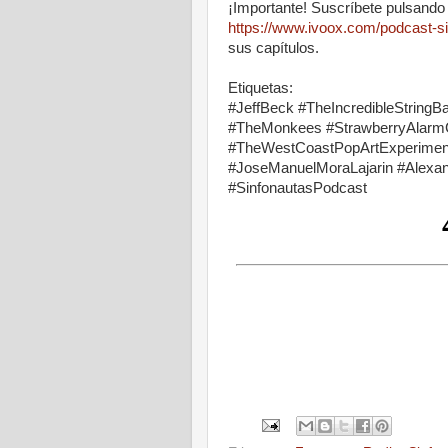
¡Importante! Suscríbete pulsando 
https://www.ivoox.com/podcast-s
sus capítulos.
Etiquetas:
#JeffBeck #TheIncredibleString
#TheMonkees #StrawberryAlarm
#TheWestCoastPopArtExperiment
#JoseManuelMoraLajarin #Alexan
#SinfonautasPod