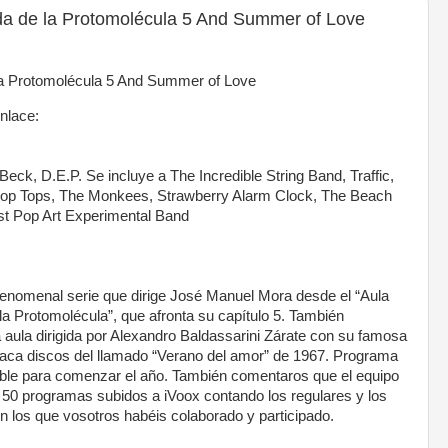
a de la Protomolécula 5 And Summer of Love
la Protomolécula 5 And Summer of Love
enlace:
ck, D.E.P. Se incluye a The Incredible String Band, Traffic,
Pop Tops, The Monkees, Strawberry Alarm Clock, The Beach
st Pop Art Experimental Band
fenomenal serie que dirige José Manuel Mora desde el “Aula
a Protomolécula”, que afronta su capítulo 5. También
aula dirigida por Alexandro Baldassarini Zárate con su famosa
aca discos del llamado “Verano del amor” de 1967. Programa
able para comenzar el año. También comentaros que el equipo
s 50 programas subidos a iVoox contando los regulares y los
en los que vosotros habéis colaborado y participado.