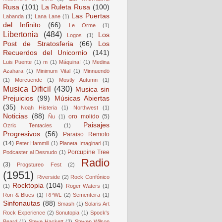
Rusa
(101)
La Ruleta Rusa
(100)
Las Puertas
Labanda
(1)
Lana Lane
(1)
del Infinito
(66)
Le Orme
(1)
Libertonia
(484)
Los
Logos
(1)
Post de Stratosferia
(66)
Los
Recuerdos del Unicornio
(141)
Luis Puente
(1)
m
(1)
Máquina!
(1)
Medina
Azahara
(1)
Minimum Vital
(1)
Minnuendö
(1)
Morcuende
(1)
Mostly Autumn
(1)
Musica Dificil
(430)
Musica sin
Prejuicios
(99)
Músicas Abiertas
(35)
Noah Histeria
(1)
Northwest
(1)
Noticias
(88)
oro molido
(5)
Ñu
(1)
Paisajes
Ozric Tentacles
(1)
Progresivos
(56)
Paraiso Remoto
(14)
Peter Hammill
(1)
Planeta Imaginari
(1)
Porcupine Tree
Podcaster al Desnudo
(1)
Radio
(3)
Progstureo Fest
(2)
(1951)
Riverside
(2)
Rock Confónico
Rocktopia
(104)
(1)
Roger Waters
(1)
Ron & Blues
(1)
RPWL
(2)
Sementeira
(1)
Sinfonautas
(88)
Smash
(1)
Solaris Art
Rock Experience
(2)
Sonutopia
(1)
Spock's
Beard
(1)
Steve Hackett
(2)
Steven Wilson