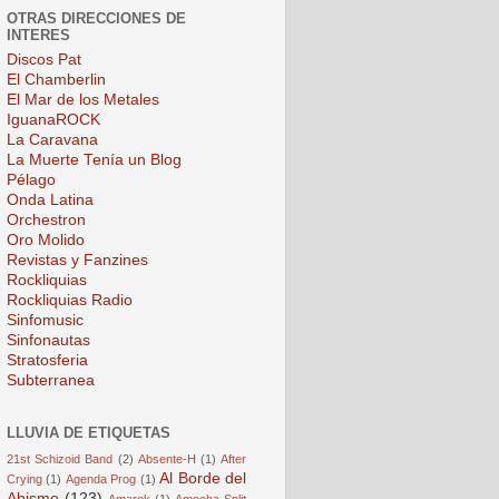
OTRAS DIRECCIONES DE
INTERES
Discos Pat
El Chamberlin
El Mar de los Metales
IguanaROCK
La Caravana
La Muerte Tenía un Blog
Pélago
Onda Latina
Orchestron
Oro Molido
Revistas y Fanzines
Rockliquias
Rockliquias Radio
Sinfomusic
Sinfonautas
Stratosferia
Subterranea
LLUVIA DE ETIQUETAS
21st Schizoid Band
(2)
Absente-H
(1)
After
Al Borde del
Crying
(1)
Agenda Prog
(1)
Abismo
(123)
Amarok
(1)
Amoeba Split