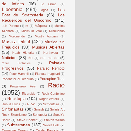
del Infinito
(66)
Le Orme
(1)
Libertonia
(484)
Los
Logos
(1)
Post de Stratosferia
(66)
Los
Recuerdos del Unicornio
(141)
Luis Puente
(1)
m
(1)
Máquina!
(1)
Medina
Azahara
(1)
Minimum Vital
(1)
Minnuendö
(1)
Morcuende
(1)
Mostly Autumn
(1)
Musica Dificil
(431)
Musica sin
Prejuicios
(99)
Músicas Abiertas
(35)
Noah Histeria
(1)
Northwest
(1)
Noticias
(88)
oro molido
(5)
Ñu
(1)
Paisajes
Ozric Tentacles
(1)
Progresivos
(56)
Paraiso Remoto
(14)
Peter Hammill
(1)
Planeta Imaginari
(1)
Porcupine Tree
Podcaster al Desnudo
(1)
Radio
(3)
Progstureo Fest
(2)
(1952)
Riverside
(2)
Rock Confónico
Rocktopia
(104)
(1)
Roger Waters
(1)
Ron & Blues
(1)
RPWL
(2)
Sementeira
(1)
Sinfonautas
(88)
Smash
(1)
Solaris Art
Rock Experience
(2)
Sonutopia
(1)
Spock's
Beard
(1)
Steve Hackett
(2)
Steven Wilson
Subterranea
(137)
(1)
Sweet Hole
(2)
Tangerine Dream
(1)
Teddy Bautista
(1)