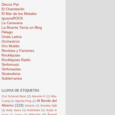
Discos Pat
El Chamberlin
El Mar de los Metales
IguanaROCK
La Caravana
La Muerte Tenía un Blog
Pélago
Onda Latina
Orchestron
Oro Molido
Revistas y Fanzines
Rockliquias
Rockliquias Radio
Sinfomusic
Sinfonautas
Stratosferia
Subterranea
LLUVIA DE ETIQUETAS
21st Schizoid Band
(2)
Absente-H
(1)
After
Al Borde del
Crying
(1)
Agenda Prog
(1)
Abismo
(123)
Amarok
(1)
Amoeba Split
(1)
Andy Sears
(1)
Anekdoten
(1)
Arabs in
Articulos
(4)
Âscent
Aspic
(1)
Arena
(2)