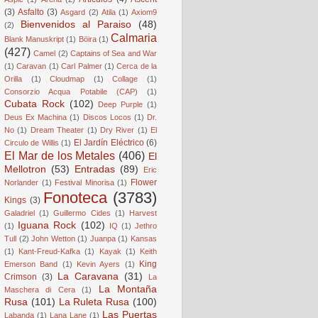
(3)
Asfalto
(3)
Asgard
(2)
Atila
(1)
Axiom9
Bienvenidos al Paraiso
(48)
(2)
Calmaria
Blank Manuskript
(1)
Böira
(1)
(427)
Camel
(2)
Captains of Sea and War
(1)
Caravan
(1)
Carl Palmer
(1)
Cerca de la
Orilla
(1)
Cloudmap
(1)
Collage
(1)
Consorzio Acqua Potabile (CAP)
(1)
Cubata Rock
(102)
Deep Purple
(1)
Deus Ex Machina
(1)
Discos Locos
(1)
Dr.
No
(1)
Dream Theater
(1)
Dry River
(1)
El
El Jardín Eléctrico
(6)
Circulo de Willis
(1)
El Mar de los Metales
(406)
El
Mellotron
(53)
Entradas
(89)
Eric
Flower
Norlander
(1)
Festival Minorisa
(1)
Fonoteca
(3783)
Kings
(3)
Galadriel
(1)
Guillermo Cides
(1)
Harvest
Iguana Rock
(102)
(1)
IQ
(1)
Jethro
Tull
(2)
John Wetton
(1)
Juanpa
(1)
Kansas
(1)
Kant-Freud-Kafka
(1)
Kayak
(1)
Keith
King
Emerson Band
(1)
Kevin Ayers
(1)
La Caravana
(31)
Crimson
(3)
La
La Montaña
Maschera di Cera
(1)
Rusa
(101)
La Ruleta Rusa
(100)
Las Puertas
Labanda
(1)
Lana Lane
(1)