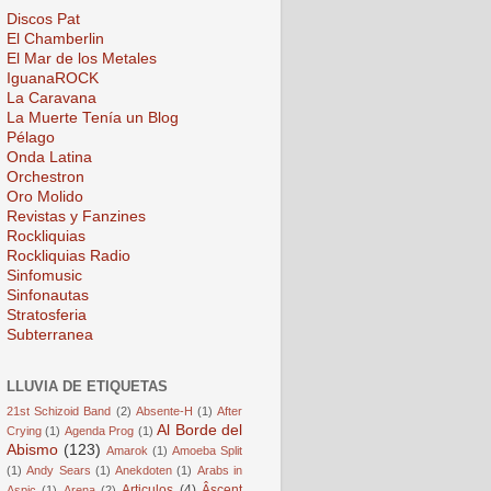
Discos Pat
El Chamberlin
El Mar de los Metales
IguanaROCK
La Caravana
La Muerte Tenía un Blog
Pélago
Onda Latina
Orchestron
Oro Molido
Revistas y Fanzines
Rockliquias
Rockliquias Radio
Sinfomusic
Sinfonautas
Stratosferia
Subterranea
LLUVIA DE ETIQUETAS
21st Schizoid Band
(2)
Absente-H
(1)
After
Al Borde del
Crying
(1)
Agenda Prog
(1)
Abismo
(123)
Amarok
(1)
Amoeba Split
(1)
Andy Sears
(1)
Anekdoten
(1)
Arabs in
Articulos
(4)
Âscent
Aspic
(1)
Arena
(2)