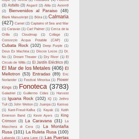
(3)
Asfalto
(3)
Asgard
(2)
Atila
(1)
Axiom9
Bienvenidos al Paraiso
(48)
(2)
Calmaria
Blank Manuskript
(1)
Böira
(1)
(427)
Camel
(2)
Captains of Sea and War
(1)
Caravan
(1)
Carl Palmer
(1)
Cerca de la
Orilla
(1)
Cloudmap
(1)
Collage
(1)
Consorzio Acqua Potabile (CAP)
(1)
Cubata Rock
(102)
Deep Purple
(1)
Deus Ex Machina
(1)
Discos Locos
(1)
Dr.
No
(1)
Dream Theater
(1)
Dry River
(1)
El
El Jardín Eléctrico
(6)
Circulo de Willis
(1)
El Mar de los Metales
(406)
El
Mellotron
(53)
Entradas
(89)
Eric
Flower
Norlander
(1)
Festival Minorisa
(1)
Fonoteca
(3783)
Kings
(3)
Galadriel
(1)
Guillermo Cides
(1)
Harvest
Iguana Rock
(102)
(1)
IQ
(1)
Jethro
Tull
(2)
John Wetton
(1)
Juanpa
(1)
Kansas
(1)
Kant-Freud-Kafka
(1)
Kayak
(1)
Keith
King
Emerson Band
(1)
Kevin Ayers
(1)
La Caravana
(31)
Crimson
(3)
La
La Montaña
Maschera di Cera
(1)
Rusa
(101)
La Ruleta Rusa
(100)
Las Puertas
Labanda
(1)
Lana Lane
(1)