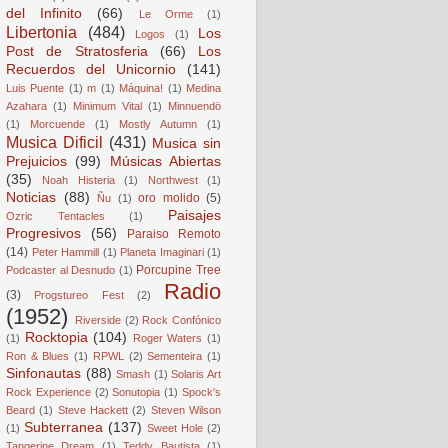
del Infinito
(66)
Le Orme
(1)
Libertonia
(484)
Los
Logos
(1)
Post de Stratosferia
(66)
Los
Recuerdos del Unicornio
(141)
Luis Puente
(1)
m
(1)
Máquina!
(1)
Medina
Azahara
(1)
Minimum Vital
(1)
Minnuendö
(1)
Morcuende
(1)
Mostly Autumn
(1)
Musica Dificil
(431)
Musica sin
Prejuicios
(99)
Músicas Abiertas
(35)
Noah Histeria
(1)
Northwest
(1)
Noticias
(88)
oro molido
(5)
Ñu
(1)
Paisajes
Ozric Tentacles
(1)
Progresivos
(56)
Paraiso Remoto
(14)
Peter Hammill
(1)
Planeta Imaginari
(1)
Porcupine Tree
Podcaster al Desnudo
(1)
Radio
(3)
Progstureo Fest
(2)
(1952)
Riverside
(2)
Rock Confónico
Rocktopia
(104)
(1)
Roger Waters
(1)
Ron & Blues
(1)
RPWL
(2)
Sementeira
(1)
Sinfonautas
(88)
Smash
(1)
Solaris Art
Rock Experience
(2)
Sonutopia
(1)
Spock's
Beard
(1)
Steve Hackett
(2)
Steven Wilson
Subterranea
(137)
(1)
Sweet Hole
(2)
Tangerine Dream
(1)
Teddy Bautista
(1)