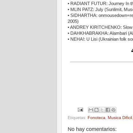
• RADIANT FUTUR: Journey In th
• MLIN PATZ: July (Sunlimit, Mus
• SIDHARTHA: onmousedown=refle
2005)
• ANDREY KIRITCHENKO: Slow Mo
• DAHKHABRAKHA: Alambari (Ala
• NEHA!: U Lisi (Ukrainia
Etiquetas:
Fonoteca
,
Musica Dificil
No hay comentarios: